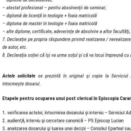
– atestat profesional – pentru absolvenţii de seminar;
– diplomă de licenţă în teologie + foaia matricolă
– diploma de master în teologie + foaia matricolă
– alte diplome, certificate, adeverinţe de absolvire a altor facultăţi,
7. Declaraţie pe propria răspundere privind realizarea / nerealizarea u
de autor, etc.
8. Declaraţia soţiei că îşi va urma soţul şi că va locui împreună cu
Actele solicitate
se prezintă în original şi copie la Serviciul 
întocmește dosarul.
Etapele pentru ocuparea unui post clerical în Episcopia Cara
1. verificarea actelor, întocmirea dosarului și interviu – Serviciul A
2. audienţă, interviu şi cercetare canonică – PS Episcop Lucian
3. analizarea dosarului şi luarea unei decizii – Consiliul Eparhial s