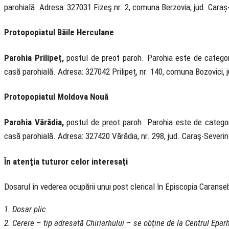
parohială. Adresa: 327031 Fizeş nr. 2, comuna Berzovia, jud. Caraș
Protopopiatul Băile Herculane
Parohia Prilipeț,
postul de preot paroh. Parohia este de categori
casă parohială. Adresa: 327042 Prilipeț, nr. 140, comuna Bozovici, 
Protopopiatul Moldova Nouă
Parohia Vărădia,
postul de preot paroh. Parohia este de categori
casă parohială. Adresa: 327420 Vărădia, nr. 298, jud. Caraş-Severi
În atenţia tuturor celor interesaţi
Dosarul în vederea ocupării unui post clerical în Episcopia Carans
1. Dosar plic
2. Cerere – tip adresată Chiriarhului – se obţine de la Centrul Eparh