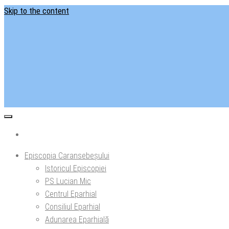
Skip to the content
Situl ofi
Ep
Episcopia Caransebeșului
Istoricul Episcopiei
PS Lucian Mic
Centrul Eparhial
Consiliul Eparhial
Adunarea Eparhială