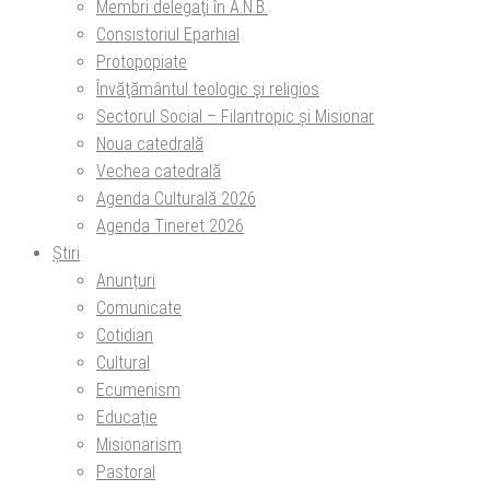
Membri delegaţi în A.N.B.
Consistoriul Eparhial
Protopopiate
Învăţământul teologic şi religios
Sectorul Social – Filantropic și Misionar
Noua catedrală
Vechea catedrală
Agenda Culturală 2026
Agenda Tineret 2026
Știri
Anunțuri
Comunicate
Cotidian
Cultural
Ecumenism
Educație
Misionarism
Pastoral