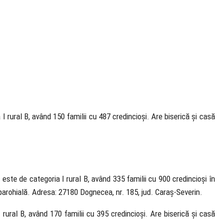
I rural B, având 150 familii cu 487 credincioși. Are biserică și casă
 este de categoria I rural B, având 335 familii cu 900 credincioși în
să parohială. Adresa: 27180 Dognecea, nr. 185, jud. Caraș-Severin.
 rural B, având 170 familii cu 395 credincioși. Are biserică și casă