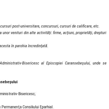
 cursuri post-universitare, concursuri, cursuri de calificare, etc.
nor venituri din alte activităţi: firme, acţiuni, proprietăţi, drepturi
 acesta în parohia încredinţată.
Administrativ-Bisericesc al Episcopiei Caransebeşului, unde se
nsebeşului
dministrativ-Bisericesc;
au Permanenţa Consiliului Eparhial.