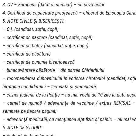
3. CV – Europass (datat şi semnat) – cu poză color
4. Certificat de capacitate preoţească – eliberat de Episcopia Car
5. ACTE CIVILE ŞI BISERICEŞTI:
– C.I. (candidat, soţie, copii)
– certificat de naştere (candidat, soţie, copii)
– certificat de botez (candidat, soţie, copii)
– certificat de căsătorie
– certificat de cununie bisericească
– binecuvântare căsătorie – din partea Chiriarhului
– recomandarea duhovnicului în vederea hirotoniei (candidat, soţ
hirotonia candidatului – semnată şi ştampilată;
– cazier judiciar de la Poliţie – nu mai vechi de 10 zile la data depu
– carnet de muncă / adeverinţe de vechime / extras REVISAL – co
semnate pe fiecare pagină;
– adeverinţă medicală, cu menţiunea Apt fizic şi psihic – nu mai ve
6. ACTE DE STUDIU:
– diplomă de bacalaureat;