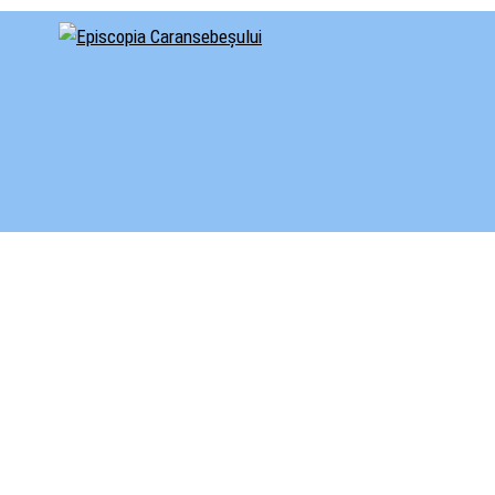
cial al Episcopiei Caransebeșului
iscopia Caransebeșului