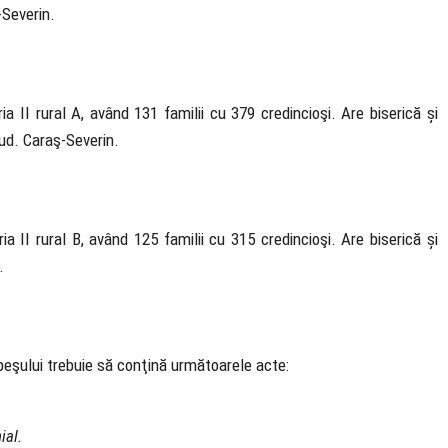
-Severin.
a II rural A, având 131 familii cu 379 credincioşi. Are biserică și
jud. Caraş-Severin.
a II rural B, având 125 familii cu 315 credincioşi. Are biserică și
n.
ebeşului trebuie să conţină următoarele acte:
ial.