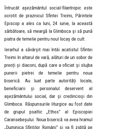
Întrucât așezământul social-filantropic este
ocrotit de praznicul Sfintei Treimi, Părintele
Episcop a ales ca luni, 24 iunie, la această
sărbătoare, să meargă la Glimboca și să pună
piatra de temelie pentru noul locaș de cult.
Ierarhul a săvârșit mai întâi acatistul Sfintei
Treimi în altarul de vară, alături de un sobor de
preoți și diaconi, după care a oficiat și slujba
punerii pietrei de temelie pentru noua
biserică. Au luat parte autorități locale,
beneficiarii și personalul deservent al
așezământului social, dar și credincioși din
Glimboca. Răspunsurile liturgice au fost date
de grupul psaltic „Ethos” al Episcopiei
Caransebeșului. Noua biserică va avea hramul
„Duminica Sfinților Români” și va fi zidită pe