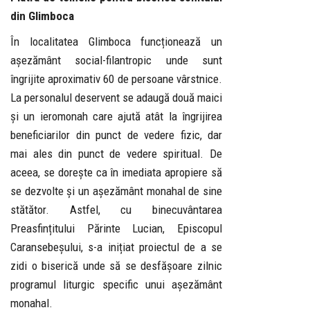
din Glimboca
În localitatea Glimboca funcționează un
așezământ social-filantropic unde sunt
îngrijite aproximativ 60 de persoane vârstnice.
La personalul deservent se adaugă două maici
și un ieromonah care ajută atât la îngrijirea
beneficiarilor din punct de vedere fizic, dar
mai ales din punct de vedere spiritual. De
aceea, se dorește ca în imediata apropiere să
se dezvolte și un așezământ monahal de sine
stătător. Astfel, cu binecuvântarea
Preasfințitului Părinte Lucian, Episcopul
Caransebeșului, s-a inițiat proiectul de a se
zidi o biserică unde să se desfășoare zilnic
programul liturgic specific unui așezământ
monahal.