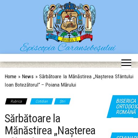
Skip
to
the
content
Episcopia Caransebeșului
Situl oficial al Episcopiei Caransebeșului
Home
»
News
»
Sărbătoare la Mănăstirea „Nașterea Sfântului
Ioan Botezătorul” – Poiana Mărului
BISERICA
Rubrica
Cotidian
Știri
ORTODOX
ROMÂNĂ
Sărbătoare la
Mănăstirea „Nașterea