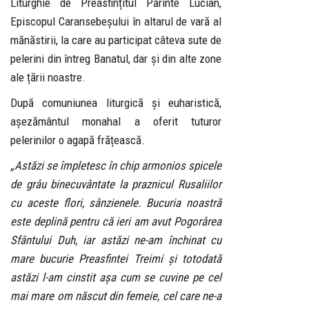
Liturghie de Preasfințitul Părinte Lucian,
Episcopul Caransebeșului în altarul de vară al
mănăstirii, la care au participat câteva sute de
pelerini din întreg Banatul, dar și din alte zone
ale țării noastre.
După comuniunea liturgică și euharistică,
așezământul monahal a oferit tuturor
pelerinilor o agapă frățească.
„Astăzi se împletesc în chip armonios spicele
de grâu binecuvântate la praznicul Rusaliilor
cu aceste flori, sânzienele. Bucuria noastră
este deplină pentru că ieri am avut Pogorârea
Sfântului Duh, iar astăzi ne-am închinat cu
mare bucurie Preasfintei Treimi și totodată
astăzi l-am cinstit așa cum se cuvine pe cel
mai mare om născut din femeie, cel care ne-a