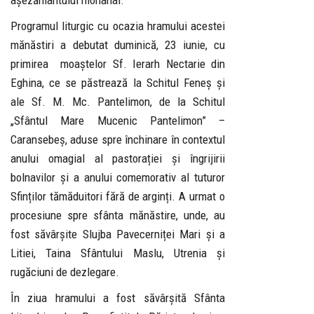
așezământului monahal.
Programul liturgic cu ocazia hramului acestei
mănăstiri a debutat duminică, 23 iunie, cu
primirea moaștelor Sf. Ierarh Nectarie din
Eghina, ce se păstrează la Schitul Feneș și
ale Sf. M. Mc. Pantelimon, de la Schitul
„Sfântul Mare Mucenic Pantelimon” –
Caransebeș, aduse spre închinare în contextul
anului omagial al pastorației și îngrijirii
bolnavilor și a anului comemorativ al tuturor
Sfinților tămăduitori fără de arginți. A urmat o
procesiune spre sfânta mănăstire, unde, au
fost săvârșite Slujba Pavecerniței Mari și a
Litiei, Taina Sfântului Maslu, Utrenia și
rugăciuni de dezlegare.
În ziua hramului a fost săvârșită Sfânta