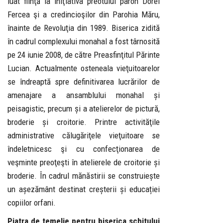
luat fiinţă la iniţiativa preotului paroh Dorel
Fercea şi a credincioşilor din Parohia Măru,
înainte de Revoluţia din 1989. Biserica zidită
în cadrul complexului monahal a fost târnosită
pe 24 iunie 2008, de către Preasfinţitul Părinte
Lucian. Actualmente osteneala vieţuitoarelor
se îndreaptă spre definitivarea lucrărilor de
amenajare a ansamblului monahal și
peisagistic, precum și a atelierelor de pictură,
broderie și croitorie. Printre activităţile
administrative călugăriţele vieţuitoare se
îndeletnicesc şi cu confecţionarea de
veşminte preoţeşti în atelierele de croitorie și
broderie. În cadrul mănăstirii se construiește
un așezământ destinat creșterii și educației
copiilor orfani.
Piatra de temelie pentru biserica schitului