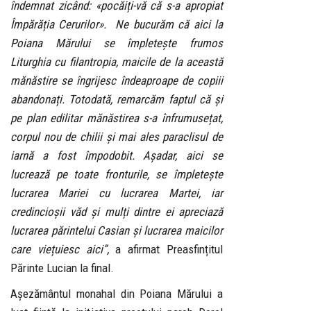
îndemnat zicând: «pocăiți-vă că s-a apropiat
Împărăția Cerurilor». Ne bucurăm că aici la
Poiana Mărului se împletește frumos
Liturghia cu filantropia, maicile de la această
mănăstire se îngrijesc îndeaproape de copiii
abandonați. Totodată, remarcăm faptul că și
pe plan edilitar mănăstirea s-a înfrumusețat,
corpul nou de chilii și mai ales paraclisul de
iarnă a fost împodobit. Așadar, aici se
lucrează pe toate fronturile, se împletește
lucrarea Mariei cu lucrarea Martei, iar
credincioșii văd și mulți dintre ei apreciază
lucrarea părintelui Casian și lucrarea maicilor
care viețuiesc aici”,
a afirmat Preasfințitul
Părinte Lucian la final.
Așezământul monahal din Poiana Mărului a