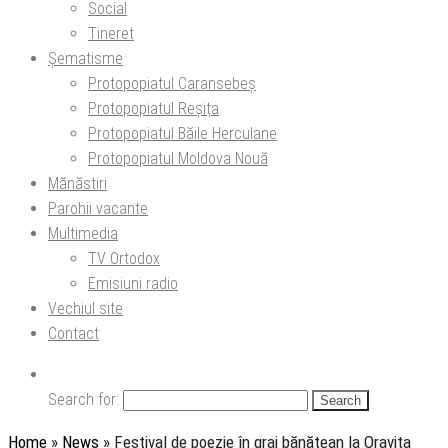
Social
Tineret
Șematisme
Protopopiatul Caransebeș
Protopopiatul Reșița
Protopopiatul Băile Herculane
Protopopiatul Moldova Nouă
Mănăstiri
Parohii vacante
Multimedia
TV Ortodox
Emisiuni radio
Vechiul site
Contact
Search for:
Home
»
News
»
Festival de poezie în grai bănățean la Oravița