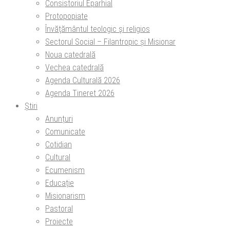
Consistoriul Eparhial
Protopopiate
Învăţământul teologic şi religios
Sectorul Social – Filantropic și Misionar
Noua catedrală
Vechea catedrală
Agenda Culturală 2026
Agenda Tineret 2026
Știri
Anunțuri
Comunicate
Cotidian
Cultural
Ecumenism
Educație
Misionarism
Pastoral
Proiecte