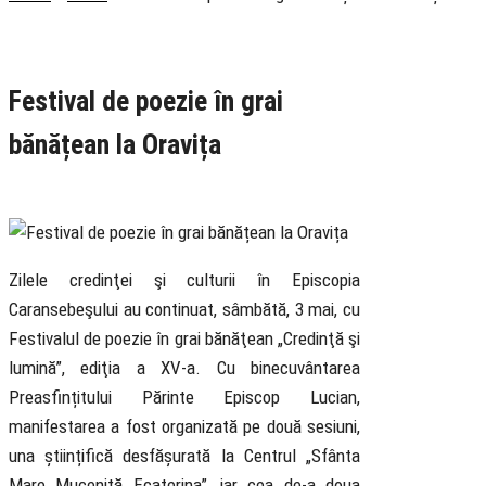
Rubrica
Cultural
Știri
Festival de poezie în grai
bănățean la Oravița
3 May 2025
Zilele credinţei şi culturii în Episcopia
Caransebeşului au continuat, sâmbătă, 3 mai, cu
Festivalul de poezie în grai bănăţean „Credinţă şi
lumină”, ediţia a XV-a. Cu binecuvântarea
Preasfințitului Părinte Episcop Lucian,
manifestarea a fost organizată pe două sesiuni,
una științifică desfășurată la Centrul „Sfânta
Mare Muceniță Ecaterina”, iar cea de-a doua