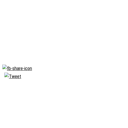
Biserica
Ortodoxă
Română