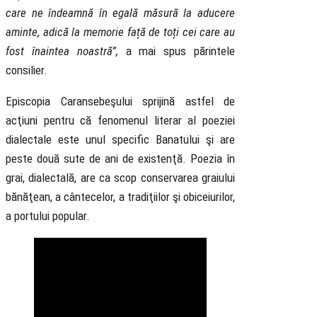
care ne îndeamnă în egală măsură la aducere
aminte, adică la memorie față de toți cei care au
fost înaintea noastră”,
a mai spus părintele
consilier.
Episcopia Caransebeşului sprijină astfel de
acţiuni pentru că fenomenul literar al poeziei
dialectale este unul specific Banatului şi are
peste două sute de ani de existenţă. Poezia în
grai, dialectală, are ca scop conservarea graiului
bănăţean, a cântecelor, a tradiţiilor şi obiceiurilor,
a portului popular.