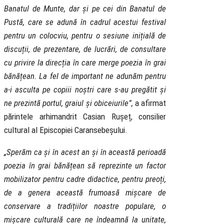
Banatul de Munte, dar și pe cei din Banatul de
Pustă, care se adună în cadrul acestui festival
pentru un colocviu, pentru o sesiune inițială de
discuții, de prezentare, de lucrări, de consultare
cu privire la direcția în care merge poezia în grai
bănățean. La fel de important ne adunăm pentru
a-i asculta pe copiii noștri care s-au pregătit și
ne prezintă portul, graiul și obiceiurile”,
a afirmat
părintele arhimandrit Casian Rușeț, consilier
cultural al Episcopiei Caransebeșului.
„Sperăm ca și în acest an și în această perioadă
poezia în grai bănățean să reprezinte un factor
mobilizator pentru cadre didactice, pentru preoți,
de a genera această frumoasă mișcare de
conservare a tradițiilor noastre populare, o
mișcare culturală care ne îndeamnă la unitate,