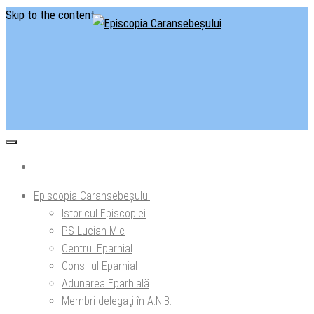
Skip to the content
Situl oficial al Episcopiei Caransebeșului
Episcopia Caransebeșului
Episcopia Caransebeșului
Istoricul Episcopiei
PS Lucian Mic
Centrul Eparhial
Consiliul Eparhial
Adunarea Eparhială
Membri delegaţi în A.N.B.