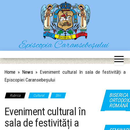
Skip
to
the
content
Episcopia Caransebeșului
Situl oficial al Episcopiei Caransebeșului
Home
»
News
»
Eveniment cultural în sala de festivități a
Episcopiei Caransebeșului
BISERICA
Rubrica
Cultural
Știri
ORTODOX
ROMÂNĂ
Eveniment cultural în
sala de festivități a