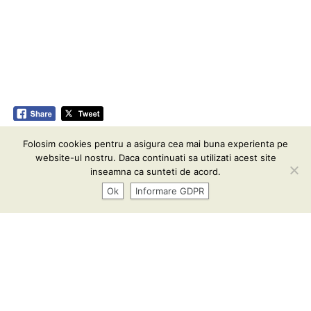
Folosim cookies pentru a asigura cea mai buna experienta pe
Informare GDPR
| Conținutul acestui website vă este pus
website-ul nostru. Daca continuati sa utilizati acest site
la dispoziţie sub termenii
CC BY-SA 3.0
inseamna ca sunteti de acord.
Ok
Informare GDPR