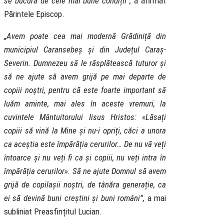
se bucură de cele mai bune condiții”,
a afirmat
Părintele Episcop.
„Avem poate cea mai modernă Grădiniță din
municipiul Caransebeș și din Județul Caraș-
Severin. Dumnezeu să le răsplătească tuturor și
să ne ajute să avem grijă pe mai departe de
copiii noștri, pentru că este foarte important să
luăm aminte, mai ales în aceste vremuri, la
cuvintele Mântuitorului Iisus Hristos: «Lăsați
copiii să vină la Mine și nu-i opriți, căci a unora
ca aceștia este împărăția cerurilor… De nu vă veți
întoarce și nu veți fi ca și copiii, nu veți intra în
împărăția cerurilor». Să ne ajute Domnul să avem
grijă de copilașii noștri, de tânăra generație, ca
ei să devină buni creștini și buni români”,
a mai
subliniat Preasfințitul Lucian.