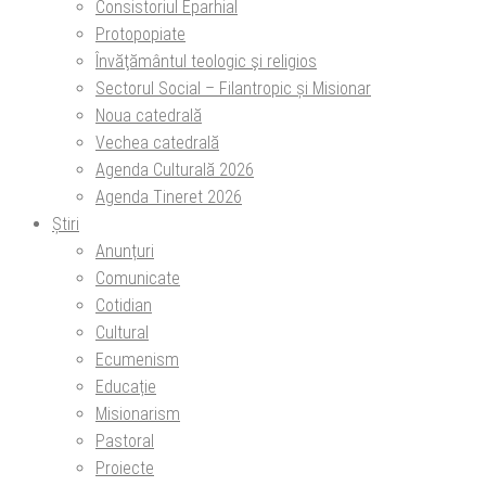
Consistoriul Eparhial
Protopopiate
Învăţământul teologic şi religios
Sectorul Social – Filantropic și Misionar
Noua catedrală
Vechea catedrală
Agenda Culturală 2026
Agenda Tineret 2026
Știri
Anunțuri
Comunicate
Cotidian
Cultural
Ecumenism
Educație
Misionarism
Pastoral
Proiecte