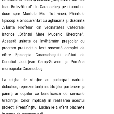
Ioan Botezătorul” din Caransebeș, pe drumul ce
duce spre Muntele Mic. Tot vineri, Părintele
Episcop a binecuvântat cu aghiasmă și Grădinița
„Sfânta Filofteia” din vecinătatea Catedralei
istorice „Sfântul Mare Mucenic Gheorghe”.
Această unitate de învățământ preșcolar cu
program prelungit a fost renovată complet de
către Episcopia Caransebeșului alături de
Consiliul Județean Caraș-Severin și Primăria
municipiului Caransebeș.
La slujba de sfințire au participat cadrele
didactice, reprezentanții instituțiilor partenere și
părinți ai copiilor ce beneficiază de serviciile
Grădiniței. Celor implicați în realizarea acestui
proiect, Preasfințitul Lucian le-a oferit plachete