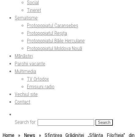
Social
Tineret
Șematisme
Protopopiatul Caransebeș
Protopopiatul Reșița
Protopopiatul Băile Herculane
Protopopiatul Moldova Nouă
Mănăstiri
Parohii vacante
Multimedia
TV Ortodox
Emisiuni radio
Vechiul site
Contact
Search for:
Home
»
News
»
Sfințirea Grădiniței „Sfânta Filofteia” din