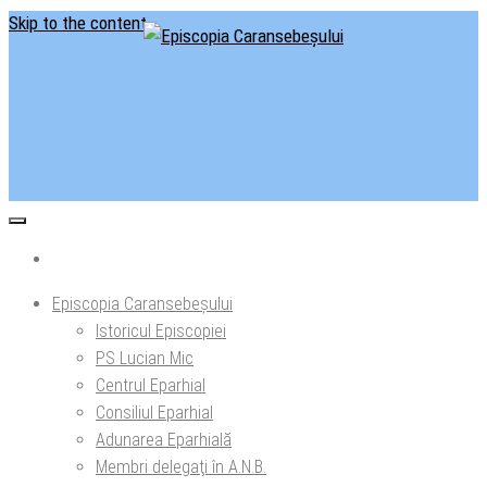
Skip to the content
Situl oficial al Episcopiei Caransebeșului
Episcopia Caransebeșului
Episcopia Caransebeșului
Istoricul Episcopiei
PS Lucian Mic
Centrul Eparhial
Consiliul Eparhial
Adunarea Eparhială
Membri delegaţi în A.N.B.