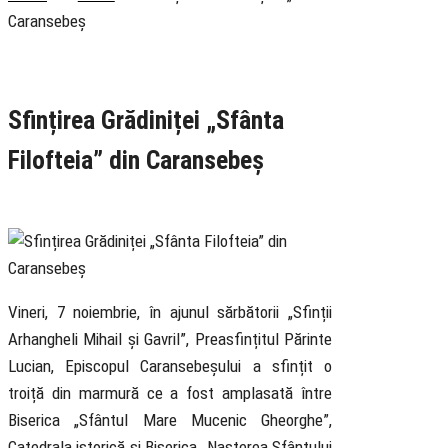
Caransebeș
Rubrica
Educație
Știri
Sfințirea Grădiniței „Sfânta
Filofteia” din Caransebeș
8 November 2025
Vineri, 7 noiembrie, în ajunul sărbătorii „Sfinții
Arhangheli Mihail și Gavril”, Preasfințitul Părinte
Lucian, Episcopul Caransebeșului a sfințit o
troiță din marmură ce a fost amplasată între
Biserica „Sfântul Mare Mucenic Gheorghe”,
Catedrala istorică și Biserica „Nașterea Sfântului