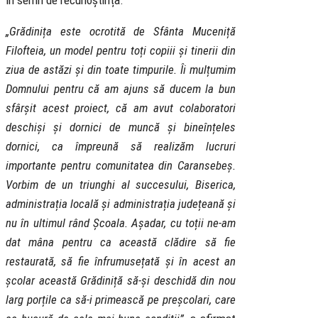
în semn de recunoștință.
„Grădinița este ocrotită de Sfânta Muceniță
Filofteia, un model pentru toți copiii și tinerii din
ziua de astăzi și din toate timpurile. Îi mulțumim
Domnului pentru că am ajuns să ducem la bun
sfârșit acest proiect, că am avut colaboratori
deschiși și dornici de muncă și bineînțeles
dornici, ca împreună să realizăm lucruri
importante pentru comunitatea din Caransebeș.
Vorbim de un triunghi al succesului, Biserica,
administrația locală și administrația județeană și
nu în ultimul rând Școala. Așadar, cu toții ne-am
dat mâna pentru ca această clădire să fie
restaurată, să fie înfrumusețată și în acest an
școlar această Grădiniță să-și deschidă din nou
larg porțile ca să-i primească pe preșcolari, care