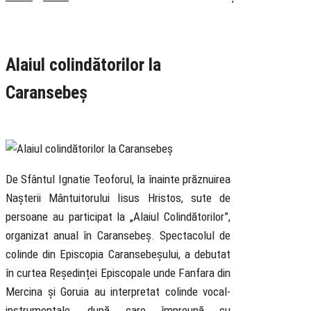
Rubrica
Cultural
Știri
Alaiul colindătorilor la
Caransebeș
21 December 2025
De Sfântul Ignatie Teoforul, la înainte prăznuirea
Nașterii Mântuitorului Iisus Hristos, sute de
persoane au participat la „Alaiul Colindătorilor”,
organizat anual în Caransebeș. Spectacolul de
colinde din Episcopia Caransebeșului, a debutat
în curtea Reședinței Episcopale unde Fanfara din
Mercina și Goruia au interpretat colinde vocal-
instrumentale, după care împreună cu