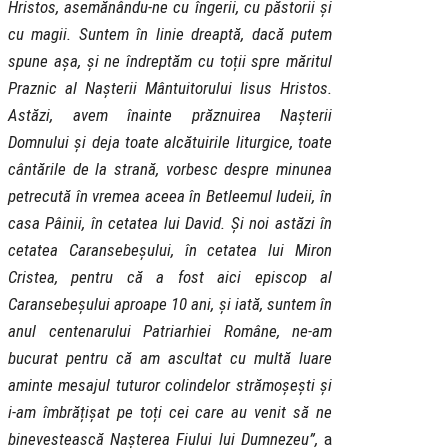
Hristos, asemănându-ne cu îngerii, cu păstorii și
cu magii. Suntem în linie dreaptă, dacă putem
spune așa, și ne îndreptăm cu toții spre măritul
Praznic al Nașterii Mântuitorului Iisus Hristos.
Astăzi, avem înainte prăznuirea Nașterii
Domnului și deja toate alcătuirile liturgice, toate
cântările de la strană, vorbesc despre minunea
petrecută în vremea aceea în Betleemul Iudeii, în
casa Pâinii, în cetatea lui David. Și noi astăzi în
cetatea Caransebeșului, în cetatea lui Miron
Cristea, pentru că a fost aici episcop al
Caransebeșului aproape 10 ani, și iată, suntem în
anul centenarului Patriarhiei Române, ne-am
bucurat pentru că am ascultat cu multă luare
aminte mesajul tuturor colindelor strămoșești și
i-am îmbrățișat pe toți cei care au venit să ne
binevestească Nașterea Fiului lui Dumnezeu”,
a