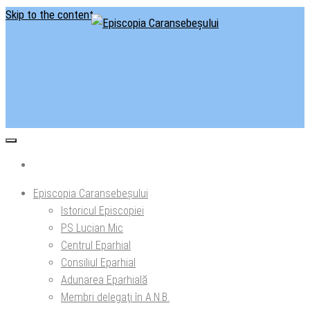
Skip to the content
Situl oficial al Episcopiei Caransebeșului
Episcopia Caransebeșului
Episcopia Caransebeșului
Istoricul Episcopiei
PS Lucian Mic
Centrul Eparhial
Consiliul Eparhial
Adunarea Eparhială
Membri delegaţi în A.N.B.