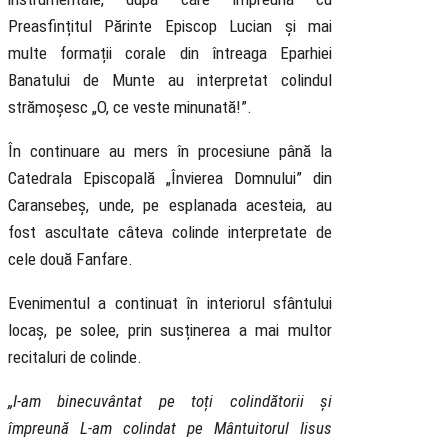
Preasfințitul Părinte Episcop Lucian și mai
multe formații corale din întreaga Eparhiei
Banatului de Munte au interpretat colindul
strămoșesc „O, ce veste minunată!”.
În continuare au mers în procesiune până la
Catedrala Episcopală „Învierea Domnului” din
Caransebeș, unde, pe esplanada acesteia, au
fost ascultate câteva colinde interpretate de
cele două Fanfare.
Evenimentul a continuat în interiorul sfântului
locaș, pe solee, prin susținerea a mai multor
recitaluri de colinde.
„I-am binecuvântat pe toți colindătorii și
împreună L-am colindat pe Mântuitorul Iisus