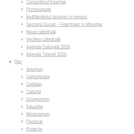
Consistoriul Eparhial
Protopopiate
Învăţământul teologic şi religios
Sectorul Social – Filantropic și Misionar
Noua catedrală
Vechea catedrală
Agenda Culturală 2026
Agenda Tineret 2026
Știri
Anunțuri
Comunicate
Cotidian
Cultural
Ecumenism
Educație
Misionarism
Pastoral
Proiecte