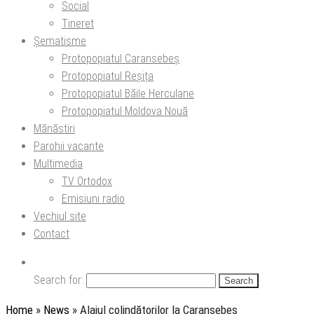
Social
Tineret
Șematisme
Protopopiatul Caransebeș
Protopopiatul Reșița
Protopopiatul Băile Herculane
Protopopiatul Moldova Nouă
Mănăstiri
Parohii vacante
Multimedia
TV Ortodox
Emisiuni radio
Vechiul site
Contact
Search for:
Home
»
News
»
Alaiul colindătorilor la Caransebeș