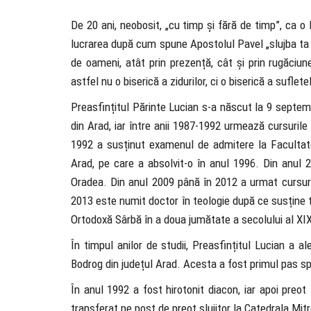
De 20 ani, neobosit, „cu timp și fără de timp”, ca o 
lucrarea după cum spune Apostolul Pavel „slujba ta fă
de oameni, atât prin prezență, cât și prin rugăciun
astfel nu o biserică a zidurilor, ci o biserică a sufl
Preasfințitul Părinte Lucian s-a născut la 9 septem
din Arad, iar între anii 1987-1992 urmează cursuril
1992 a susținut examenul de admitere la Facultatea 
Arad, pe care a absolvit-o în anul 1996. Din anul 2
Oradea. Din anul 2009 până în 2012 a urmat cursuri 
2013 este numit doctor în teologie după ce susține 
Ortodoxă Sârbă în a doua jumătate a secolului al XIX
În timpul anilor de studii, Preasfințitul Lucian a a
Bodrog din județul Arad. Acesta a fost primul pas spr
În anul 1992 a fost hirotonit diacon, iar apoi pre
transferat pe post de preot slujitor la Catedrala Mit