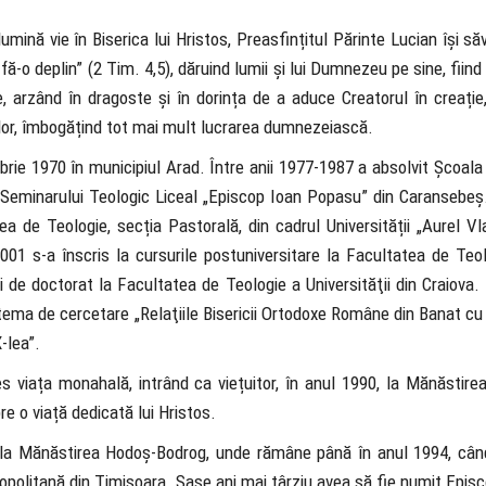
lumină vie în Biserica lui Hristos, Preasfințitul Părinte Lucian își s
-o deplin” (2 Tim. 4,5), dăruind lumii și lui Dumnezeu pe sine, fiin
e, arzând în dragoste și în dorința de a aduce Creatorul în creație
etelor, îmbogățind tot mai mult lucrarea dumnezeiască.
brie 1970 în municipiul Arad. Între anii 1977-1987 a absolvit Școal
e Seminarului Teologic Liceal „Episcop Ioan Popasu” din Caransebeș.
de Teologie, secția Pastorală, din cadrul Universității „Aurel Vla
001 s-a înscris la cursurile postuniversitare la Facultatea de Teol
de doctorat la Facultatea de Teologie a Universităţii din Craiova. 
tema de cercetare „Relaţiile Bisericii Ortodoxe Române din Banat cu
-lea”.
les viața monahală, intrând ca viețuitor, în anul 1990, la Mănăstir
e o viață dedicată lui Hristos.
ot la Mănăstirea Hodoș-Bodrog, unde rămâne până în anul 1994, cân
ropolitană din Timișoara. Șase ani mai târziu avea să fie numit Epis