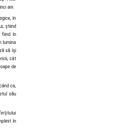
nci ani.
ogice, în
, știind
 fiind în
în lumina
ză să își
icii, cât
proape de
rcând ca,
etul său
inţitului
plinit în