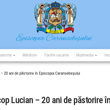
Episcopia Caransebeșului
Situl oficial al Episcopiei Caransebeșului
atisme
Mănăstiri
Parohii vacante
Multimedia
Vec
 – 20 ani de păstorire în Episcopia Caransebeșului
cop Lucian – 20 ani de păstorire î
i