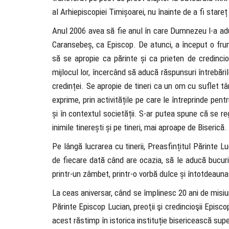
al Arhiepiscopiei Timișoarei, nu înainte de a fi stare
Anul 2006 avea să fie anul în care Dumnezeu l-a adus 
Caransebeș, ca Episcop. De atunci, a început o frum
să se apropie ca părinte și ca prieten de credincioș
mijlocul lor, încercând să aducă răspunsuri întrebăril
credinței. Se apropie de tineri ca un om cu suflet tân
exprime, prin activitățile pe care le întreprinde pentr
și în contextul societății. S-ar putea spune că se r
inimile tinerești și pe tineri, mai aproape de Biserică.
Pe lângă lucrarea cu tinerii, Preasfințitul Părinte Lu
de fiecare dată când are ocazia, să le aducă bucuri
printr-un zâmbet, printr-o vorbă dulce și întotdeauna
La ceas aniversar, când se împlinesc 20 ani de misiu
Părinte Episcop Lucian, preoţii şi credincioşii Episc
acest răstimp în istorica instituție bisericească su