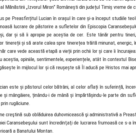
ț al Mănăstirii „Izvorul Miron” Românești din județul Timiș vreme de ci
pe Preasfințitul Lucian în orașul în care și-a început studiile teol
oasă lucrare de păstorire a sufletelor din Episcopia Caransebeșului
i, dar și să îi apropie pe aceștia de cer. Este tânăr pentru tineri,
or tinereții și să arate calea spre tinerețea trăită minunat, energic, 
ăr care vede această etapă a vieții prin ochii lor și care îi încurajea
u aceștia, opiniile, sentimentele, experiențele, atât în contextul Biser
egăsește în mijlocul lor și că reușește să Îl aducă pe Hristos mai a
cian este și păstorul celor bătrâni, al celor aflați în suferință, înce
e și mângâiere, ținându-i de mână și împărtășindu-le parte din sufl
 prin rugăciune.
ne creştină sub oblăduirea duhovnicească şi administrativă a Preasf
opiei Caransebeşului sunt încredinţaţi de lucrarea frumoasă ce s-a îm
perioară a Banatului Montan.