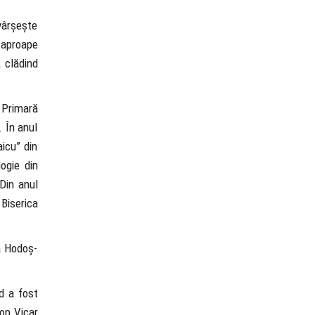
ăvârșește
d aproape
, clădind
a Primară
 În anul
icu” din
ogie din
Din anul
 Biserica
ea Hodoș-
d a fost
cop Vicar