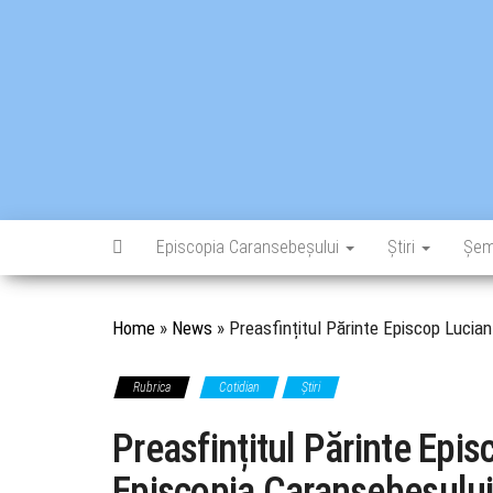
Skip
to
the
content
Episcopia Caransebeșului
Știri
Șem
Home
»
News
»
Preasfințitul Părinte Episcop Lucian
Rubrica
Cotidian
Știri
Preasfințitul Părinte Epis
Episcopia Caransebeșulu