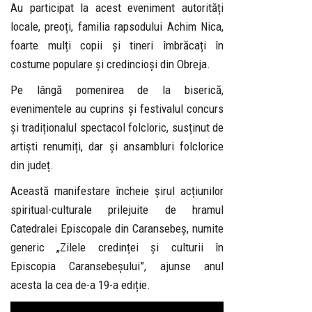
Au participat la acest eveniment autorități
locale, preoți, familia rapsodului Achim Nica,
foarte mulți copii și tineri îmbrăcați în
costume populare și credincioși din Obreja.
Pe lângă pomenirea de la biserică,
evenimentele au cuprins și festivalul concurs
și tradiționalul spectacol folcloric, susținut de
artiști renumiți, dar și ansambluri folclorice
din județ.
Această manifestare încheie șirul acțiunilor
spiritual-culturale prilejuite de hramul
Catedralei Episcopale din Caransebeș, numite
generic „Zilele credinței și culturii în
Episcopia Caransebeșului”, ajunse anul
acesta la cea de-a 19-a ediție.