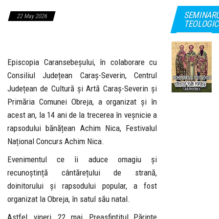
SEMINAR
22 May 2026
TEOLOGIC
Episcopia Caransebeșului, în colaborare cu
Consiliul Județean Caraș-Severin, Centrul
Județean de Cultură și Artă Caraș-Severin și
Primăria Comunei Obreja, a organizat și în
acest an, la 14 ani de la trecerea în veșnicie a
rapsodului bănățean Achim Nica, Festivalul
Național Concurs Achim Nica.
Evenimentul ce îi aduce omagiu și
recunoștință cântărețului de strană,
doinitorului și rapsodului popular, a fost
organizat la Obreja, în satul său natal.
Astfel, vineri, 22 mai, Preasfințitul Părinte