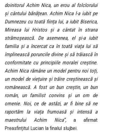
doinitorul Achim Nica, un erou al folclorului
și cântului bănățean. Achim Nica l-a iubit pe
Dumnezeu cu toată ființa lui, a iubit Biserica,
Mireasa lui Hristos și a cântat în strana
strămoșească. De asemenea, el și-a iubit
familia și a încercat ca în toată viața lui să
împlinească poruncile divine și să trăiască în
conformitate cu principiile moralei creștine.
Achim Nica rămâne un model pentru noi toți,
un model de viețuire și trăire creștinească și
românească. A fost un bun creștin, un bun
român, un familist convins și un om de
omenie. Noi, ce de astăzi, ar fi bine să ne
raportăm la viața frumoasă și intensă a
maestrului Achim Nica”,
a afirmat
Preasfințitul Lucian la finalul slujbei.