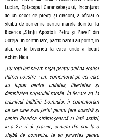
Lucian, Episcopul Caransebeșului, înconjurat
de un sobor de preoți și diaconi, a oficiat o
slujbă de pomenire pentru marele doinitor la
Biserica „Sfinții Apostoli Petru și Pavel” din
Obreja. În continuare, participanții au pornit, în
alai, de la biserică la casa unde a locuit
Achim Nica.
„Cu toții ieri ne-am rugat pentru odihna eroilor
Patriei noastre, i-am comemorat pe cei care
au luptat pentru unitatea, libertatea și
demnitatea poporului român. În fiecare an, la
praznicul Înălțării Domnului, îi comemorăm
pe cei care s-au jertfit pentru țara noastră și
pentru Biserica strămoșească și iată astăzi,
în a 2-a zi de praznic, suntem din nou la o
slujbă de pomenire, la un parastas pentru