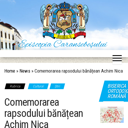
Skip
to
the
content
Episcopia Caransebeșului
Situl oficial al Episcopiei Caransebeșului
Home
»
News
»
Comemorarea rapsodului bănățean Achim Nica
BISERICA
Rubrica
Cultural
Știri
ORTODOX
ROMÂNĂ
Comemorarea
rapsodului bănățean
Achim Nica