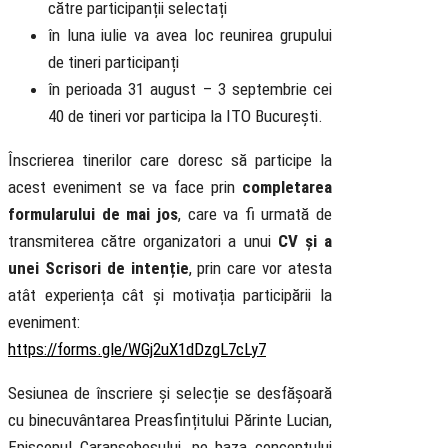
către participanții selectați
în luna iulie va avea loc reunirea grupului
de tineri participanți
în perioada 31 august – 3 septembrie cei
40 de tineri vor participa la ITO București.
Înscrierea tinerilor care doresc să participe la
acest eveniment se va face prin
completarea
formularului de mai jos
, care va fi urmată de
transmiterea către organizatori a unui
CV și a
unei Scrisori de intenție
, prin care vor atesta
atât experiența cât și motivația participării la
eveniment:
https://forms.gle/WGj2uX1dDzgL7cLy7
Sesiunea de înscriere și selecție se desfășoară
cu binecuvântarea Preasfințitului Părinte Lucian,
Episcopul Caransebeșului, pe baza conceptului