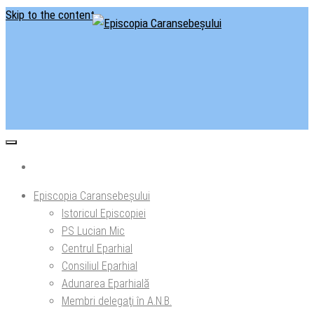
Skip to the content
Situl oficial al Episcopiei Caransebeșului
Episcopia Caransebeșului
Episcopia Caransebeșului
Istoricul Episcopiei
PS Lucian Mic
Centrul Eparhial
Consiliul Eparhial
Adunarea Eparhială
Membri delegaţi în A.N.B.