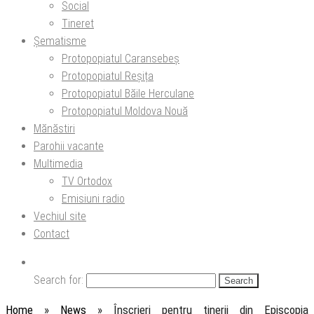
Social
Tineret
Șematisme
Protopopiatul Caransebeș
Protopopiatul Reșița
Protopopiatul Băile Herculane
Protopopiatul Moldova Nouă
Mănăstiri
Parohii vacante
Multimedia
TV Ortodox
Emisiuni radio
Vechiul site
Contact
Search for:
Home
»
News
»
Înscrieri pentru tinerii din Episcopia