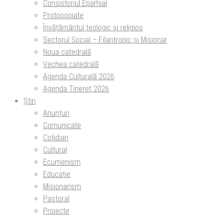
Consistoriul Eparhial
Protopopiate
Învăţământul teologic şi religios
Sectorul Social – Filantropic și Misionar
Noua catedrală
Vechea catedrală
Agenda Culturală 2026
Agenda Tineret 2026
Știri
Anunțuri
Comunicate
Cotidian
Cultural
Ecumenism
Educație
Misionarism
Pastoral
Proiecte