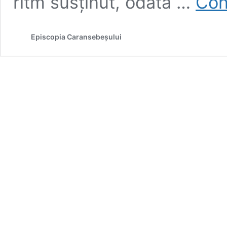
ritm susținut, odată …
Con
Episcopia Caransebeșului