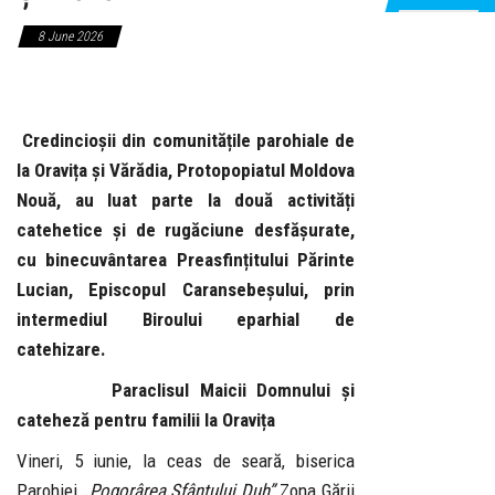
8 June 2026
Credincioșii din comunitățile parohiale de
la Oravița și Vărădia, Protopopiatul Moldova
Nouă, au luat parte la două activități
catehetice și de rugăciune desfășurate,
cu binecuvântarea Preasfințitului Părinte
Lucian, Episcopul Caransebeșului, prin
intermediul Biroului eparhial de
catehizare.
Paraclisul Maicii Domnului și
cateheză pentru familii la Oravița
Vineri, 5 iunie, la ceas de seară, biserica
Parohiei
„Pogorârea Sfântului Duh”
Zona Gării