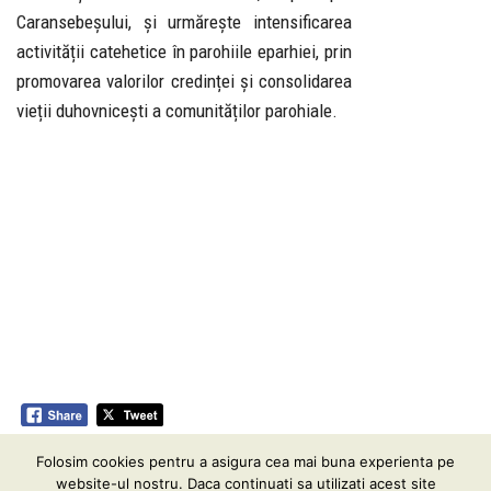
Caransebeșului, și urmărește intensificarea
activității catehetice în parohiile eparhiei, prin
promovarea valorilor credinței și consolidarea
vieții duhovnicești a comunităților parohiale.
Folosim cookies pentru a asigura cea mai buna experienta pe
Informare GDPR
| Conținutul acestui website vă este pus
website-ul nostru. Daca continuati sa utilizati acest site