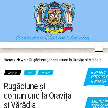
Skip
to
the
content
Episcopia Caransebeșului
Situl oficial al Episcopiei Caransebeșului
Home
»
News
»
Rugăciune și comuniune la Oravița și Vărădia
BISERICA
Rubrica
Știri
Tineret
ORTODOX
ROMÂNĂ
Rugăciune și
comuniune la Oravița
SEMINAR
și Vărădia
TEOLOGIC