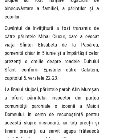
slujbei au fost înălțate rugăciuni de
binecuvântare a familiei, a părinților și a
copiilor.
Cuvântul de învățătură a fost transmis de
către părintele Mihai Ciucur, care a evocat
viața Sfintei Elisabeta de la Pasărea,
pomenită chiar în 5 iunie și a împărtășit celor
prezenți o omilie despre roadele Duhului
Sfânt, conform Epistolei către Galateni,
capitolul 5, verstele 22-23.
La finalul slujbei, părintele paroh Alin Mureșan
a oferit părintelui inspector din partea
comunității parohiale o icoană a Maicii
Domnului, în semn de recunoștință pentru
această slujire misionară, iar toți preoții și
tinerii prezenți au servit agapa frățească