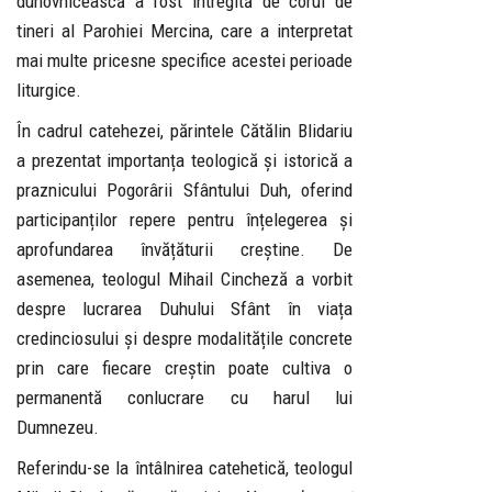
duhovnicească a fost întregită de corul de
tineri al Parohiei Mercina, care a interpretat
mai multe pricesne specifice acestei perioade
liturgice.
În cadrul catehezei, părintele Cătălin Blidariu
a prezentat importanța teologică și istorică a
praznicului Pogorârii Sfântului Duh, oferind
participanților repere pentru înțelegerea și
aprofundarea învățăturii creștine. De
asemenea, teologul Mihail Cincheză a vorbit
despre lucrarea Duhului Sfânt în viața
credinciosului și despre modalitățile concrete
prin care fiecare creștin poate cultiva o
permanentă conlucrare cu harul lui
Dumnezeu.
Referindu-se la întâlnirea catehetică, teologul