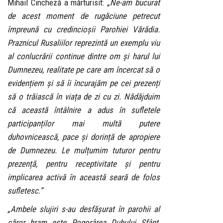
Mihail Cincheză a mărturisit:
„Ne-am bucurat
de acest moment de rugăciune petrecut
împreună cu credincioșii Parohiei Vărădia.
Praznicul Rusaliilor reprezintă un exemplu viu
al conlucrării continue dintre om și harul lui
Dumnezeu, realitate pe care am încercat să o
evidențiem și să îi încurajăm pe cei prezenți
să o trăiască în viața de zi cu zi. Nădăjduim
că această întâlnire a adus în sufletele
participanților mai multă putere
duhovnicească, pace și dorință de apropiere
de Dumnezeu. Le mulțumim tuturor pentru
prezență, pentru receptivitate și pentru
implicarea activă în această seară de folos
sufletesc.”
„Ambele slujiri s-au desfășurat în parohii al
căror hram este Pogorârea Duhului Sfânt,