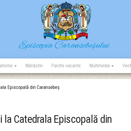
Episcopia Caransebeșului
Situl oficial al Episcopiei Caransebeșului
atisme
Mănăstiri
Parohii vacante
Multimedia
Vech
drala Episcopală din Caransebeș
i la Catedrala Episcopală din