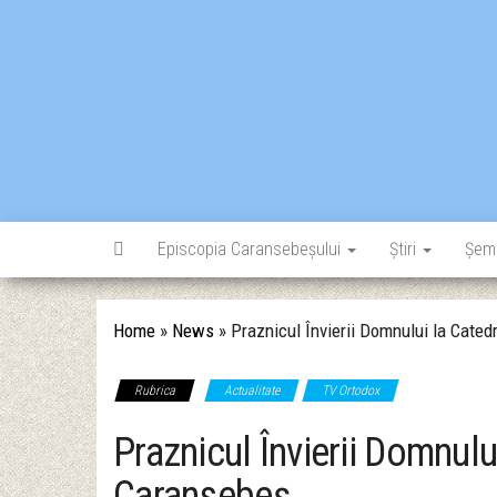
Skip
to
the
content
Episcopia Caransebeșului
Știri
Șem
Home
»
News
»
Praznicul Învierii Domnului la Cate
Rubrica
Actualitate
TV Ortodox
Praznicul Învierii Domnulu
Caransebeș