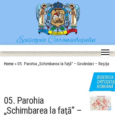
Skip
to
the
content
Episcopia Caransebeșului
Situl oficial al Episcopiei Caransebeșului
Home
»
05. Parohia „Schimbarea la faţă” – Govândari – Reşiţa
BISERICA
ORTODOX
ROMÂNĂ
05. Parohia
„Schimbarea la faţă” –