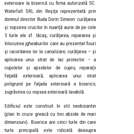
exterioare la biserică cu firma autorizată SC.
Waterfall SRL din Reşiţa reprezentată prin
domnul director Buda Dorin Simeon: curăţarea
şi vopsirea crucilor în nuanţă aurie de pe cele
5 turle ale sf. lăcaş; curăţarea, repararea şi
înlocuirea jgheaburilor care au prezentat fisuri
şi racordarea lor la canalizare; curăţarea – şi
aplicarea unui strat de lac protector – a
cupolelor şi apsidelor de cupru; reparaţii
faţadă exterioară; aplicarea unui strat
poligrund pe faţada exterioară a bisericii;
zugrăvirea cu vopsea exterioară lavabilă.
Edificiul este construit în stil neobizantin
(plan în cruce greacă cu trei abside de mari
dimensiuni). Biserica are cinci turle din care
turla principală este ridicată deasupra