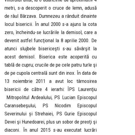
metri, s-a descoperit o cruce de lemn, adusă
de râul Bârzava. Dumnezeu a rânduit dinainte
locul bisericii. În anul 2000 s-a ajuns la cota
zero, încheindu-se lucrările la demisol, care a
devenit astfel funcţional la 8 aprilie 2000. De
atunci slujbele bisericeşti s-au săvârşit la
acest demisol. Biserica este acoperită cu
tablă de cupru; crucile de pe cele patru turle şi
de pe cupola centrală sunt din inox. În data de
13 noiembrie 2011 a avut loc târnosirea
bisericii de către 4 ierarhi: ÎPS Laurenţiu
Mitropolitul Ardealului, PS Lucian Episcopul
Caransebeşului, PS Nicodim Episcopul
Severinului și Strehaiei, PS Gurie Episcopul
Devei şi Hunedoarei, plus un sobor de preoţi şi
diaconi. În anul 2015 s-au executat lucrări