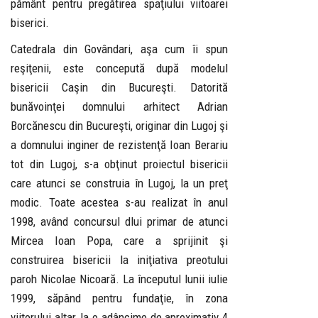
pământ pentru pregătirea spaţiului viitoarei
biserici.
Catedrala din Govândari, aşa cum îi spun
reşiţenii, este concepută după modelul
bisericii Caşin din Bucureşti. Datorită
bunăvoinţei domnului arhitect Adrian
Borcănescu din Bucureşti, originar din Lugoj şi
a domnului inginer de rezistenţă Ioan Berariu
tot din Lugoj, s-a obţinut proiectul bisericii
care atunci se construia în Lugoj, la un preţ
modic. Toate acestea s-au realizat în anul
1998, având concursul dlui primar de atunci
Mircea Ioan Popa, care a sprijinit şi
construirea bisericii la iniţiativa preotului
paroh Nicolae Nicoară. La începutul lunii iulie
1999, săpând pentru fundaţie, în zona
viitorului altar, la o adâncime de aproximativ 4