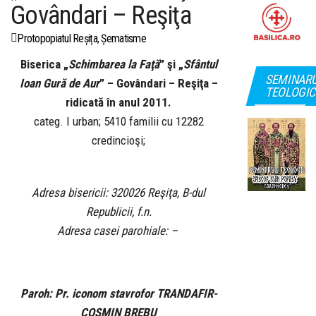
Govândari – Reşiţa
Protopopiatul Reșița
,
Șematisme
Biserica „
Schimbarea la Faţă
” şi „
Sfântul
SEMINAR
Ioan Gură de Aur
” – Govândari – Reşiţa –
TEOLOGIC
ridicată în anul 2011.
categ. I urban; 5410 familii cu 12282
credincioşi;
Adresa bisericii: 320026 Reşiţa, B-dul
Republicii, f.n.
Adresa casei parohiale: –
Paroh:
Pr. iconom stavrofor TRANDAFIR-
COSMIN BREBU