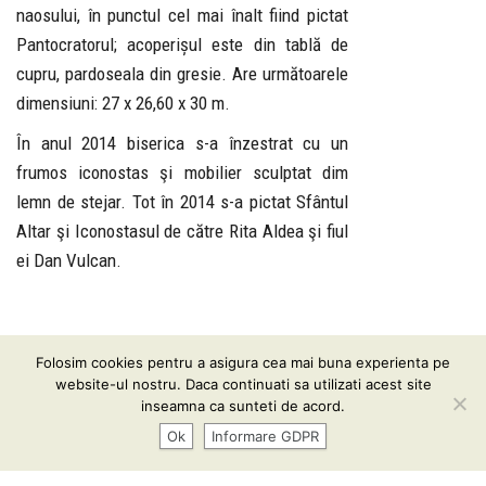
naosului, în punctul cel mai înalt fiind pictat
Pantocratorul; acoperișul este din tablă de
cupru, pardoseala din gresie. Are următoarele
dimensiuni: 27 x 26,60 x 30 m.
În anul 2014 biserica s-a înzestrat cu un
frumos iconostas şi mobilier sculptat dim
lemn de stejar. Tot în 2014 s-a pictat Sfântul
Altar şi Iconostasul de către Rita Aldea şi fiul
ei Dan Vulcan.
Folosim cookies pentru a asigura cea mai buna experienta pe
Informare GDPR
| Conținutul acestui website vă este pus
website-ul nostru. Daca continuati sa utilizati acest site
la dispoziţie sub termenii
CC BY-SA 3.0
inseamna ca sunteti de acord.
Ok
Informare GDPR