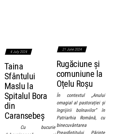
21 June 2024
4 July 2024
Rugăciune și
Taina
comuniune la
Sfântului
Oțelu Roșu
Maslu la
Spitalul Bora
În contextul „Anului
omagial al pastorației și
din
îngrijirii bolnavilor” în
Caransebeș
Patriarhia Română, cu
binecuvântarea
Cu bucurie
Preasfințitului Părinte