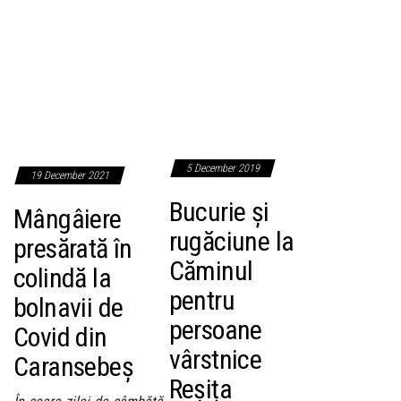
5 December 2019
19 December 2021
Bucurie și
Mângâiere
rugăciune la
presărată în
Căminul
colindă la
pentru
bolnavii de
persoane
Covid din
vârstnice
Caransebeș
Reșița