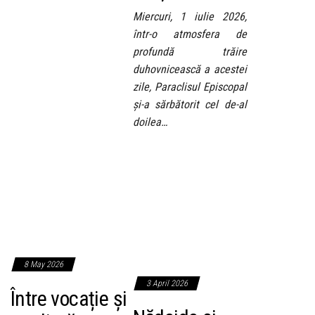
Miercuri, 1 iulie 2026,
într-o atmosfera de
profundă trăire
duhovnicească a acestei
zile, Paraclisul Episcopal
și-a sărbătorit cel de-al
doilea…
8 May 2026
3 April 2026
Între vocație și