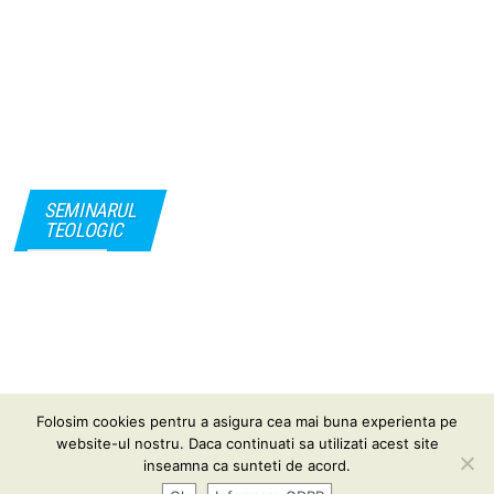
SEMINARUL
TEOLOGIC
Folosim cookies pentru a asigura cea mai buna experienta pe
Informare GDPR
| Conținutul acestui website vă este pus
website-ul nostru. Daca continuati sa utilizati acest site
la dispoziţie sub termenii
CC BY-SA 3.0
inseamna ca sunteti de acord.