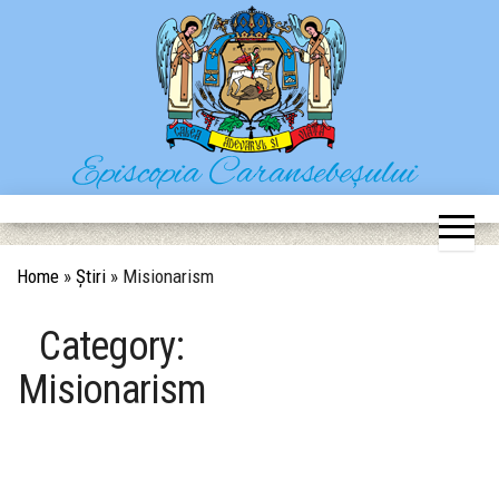
Skip
to
the
content
Episcopia Caransebeșului
Situl oficial al Episcopiei Caransebeșului
Home
»
Știri
»
Misionarism
Category:
Misionarism