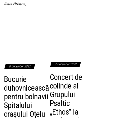
Iisus Hristos,…
7 December 2022
8 December 2022
Concert de
Bucurie
colinde al
duhovnicească
Grupului
pentru bolnavii
Psaltic
Spitalului
„Ethos” la
orașului Oțelu