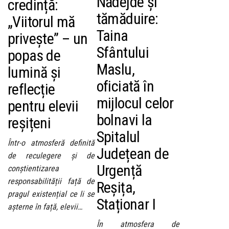
Nădejde și
credință:
tămăduire:
„Viitorul mă
Taina
privește” – un
Sfântului
popas de
Maslu,
lumină și
oficiată în
reflecție
mijlocul celor
pentru elevii
bolnavi la
reșițeni
Spitalul
Într-o atmosferă definită
Județean de
de reculegere și de
Urgență
conștientizarea
responsabilității față de
Reșița,
pragul existențial ce li se
Staționar I
așterne în față, elevii…
În atmosfera de