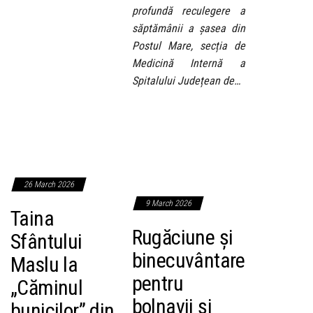
profundă reculegere a
săptămânii a șasea din
Postul Mare, secția de
Medicină Internă a
Spitalului Județean de…
26 March 2026
9 March 2026
Taina
Rugăciune și
Sfântului
binecuvântare
Maslu la
pentru
„Căminul
bolnavii și
bunicilor” din