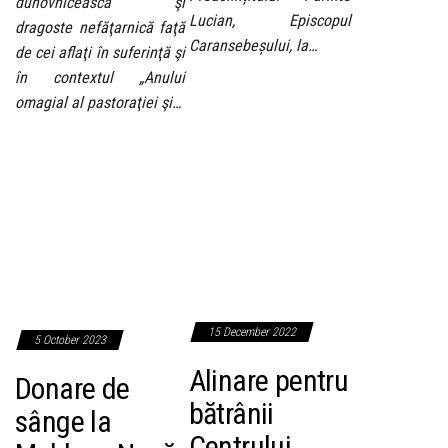
duhovnicească şi
Lucian, Episcopul
dragoste nefăţarnică faţă
Caransebeșului, la…
de cei aflaţi în suferinţă şi
în contextul „Anului
omagial al pastoraţiei şi…
15 December 2022
5 October 2023
Alinare pentru
Donare de
bătrânii
sânge la
Centrului