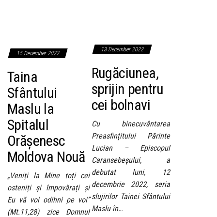
13 December 2022
15 December 2022
Rugăciunea,
Taina
sprijin pentru
Sfântului
cei bolnavi
Maslu la
Spitalul
Cu binecuvântarea
Preasfințitului Părinte
Orășenesc
Lucian – Episcopul
Moldova Nouă
Caransebeșului, a
debutat luni, 12
„Veniți la Mine toți cei
decembrie 2022, seria
osteniți și împovărați și
slujirilor Tainei Sfântului
Eu vă voi odihni pe voi”
Maslu în…
(Mt.11,28) zice Domnul