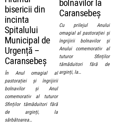
bolnavilor la
bisericii din
Caransebeș
incinta
Cu prilejul Anului
Spitalului
omagial al pastorației și
Municipal de
îngrijirii bolnavilor și
Urgență –
Anului comemorativ al
tuturor Sfinților
Caransebeș
tămăduitori fără de
arginți, la…
În Anul omagial al
pastorației și îngrijirii
bolnavilor și Anul
comemorativ al tuturor
Sfinților tămăduitori fără
de arginți, la
sărbătoarea…