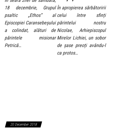
În seara zilei de sâmbătă,
18 decembrie, Grupul
În apropierea sărbătoririi
psaltic „Ethos” al
celui între sfinți
Episcopiei Caransebeșului
părintelui nostru
a colindat, alături de
Nicolae, Arhiepiscopul
părintele misionar
Mirelor Lichiei, un sobor
Petrică…
de șase preoți avându-l
ca protos…
20 December 2018