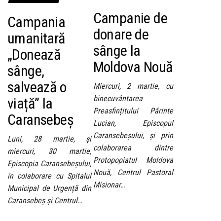
Campanie de
Campania
donare de
umanitară
sânge la
„Donează
Moldova Nouă
sânge,
salvează o
Miercuri, 2 martie, cu
binecuvântarea
viață” la
Preasfințitului Părinte
Caransebeș
Lucian, Episcopul
Caransebeșului, și prin
Luni, 28 martie, și
colaborarea dintre
miercuri, 30 martie,
Protopopiatul Moldova
Episcopia Caransebeșului,
Nouă, Centrul Pastoral
în colaborare cu Spitalul
Misionar…
Municipal de Urgență din
Caransebeș și Centrul…