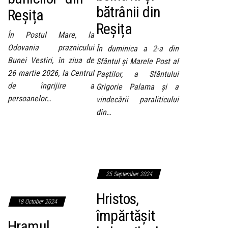
bătrânii din
Reșița
Reșița
În Postul Mare, la
Odovania praznicului
În duminica a 2-a din
Bunei Vestiri, în ziua de
Sfântul și Marele Post al
26 martie 2026, la Centrul
Paștilor, a Sfântului
de îngrijire a
Grigorie Palama și a
persoanelor…
vindecării paraliticului
din…
25 September 2024
Hristos,
18 October 2024
împărtășit
Hramul