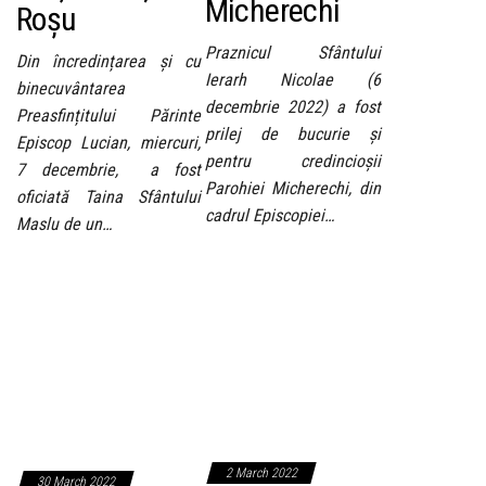
Micherechi
Roșu
Praznicul Sfântului
Din încredințarea și cu
Ierarh Nicolae (6
binecuvântarea
decembrie 2022) a fost
Preasfințitului Părinte
prilej de bucurie și
Episcop Lucian, miercuri,
pentru credincioșii
7 decembrie, a fost
Parohiei Micherechi, din
oficiată Taina Sfântului
cadrul Episcopiei…
Maslu de un…
2 March 2022
30 March 2022