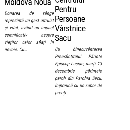
Moldova Nouă
Pentru
Donarea de sânge
Persoane
reprezintă un gest altruist
Vârstnice
și vital, având un impact
semnificativ asupra
Sacu
vieților celor aflați în
Cu binecuvântarea
nevoie. Cu…
Preasfințitului Părinte
Episcop Lucian, marți 13
decembrie părintele
paroh din Parohia Sacu,
împreună cu un sobor de
preoți…