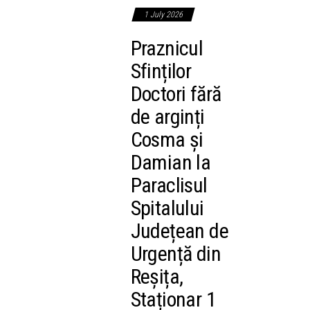
1 July 2026
Praznicul
Sfinților
Doctori fără
de arginți
Cosma și
Damian la
Paraclisul
Spitalului
Județean de
Urgență din
Reșița,
Staționar 1