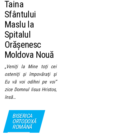
Taina
Sfântului
Maslu la
Spitalul
Orășenesc
Moldova Nouă
„Veniţi la Mine toţi cei
osteniţi şi împovăraţi şi
Eu vă voi odihni pe voi”
zice Domnul Iisus Hristos,
însă…
BISERICA
ORTODOXĂ
ROMÂNĂ