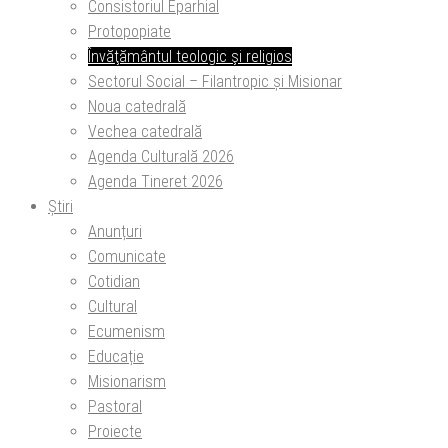
Consistoriul Eparhial
Protopopiate
Învăţământul teologic şi religios
Sectorul Social – Filantropic și Misionar
Noua catedrală
Vechea catedrală
Agenda Culturală 2026
Agenda Tineret 2026
Știri
Anunțuri
Comunicate
Cotidian
Cultural
Ecumenism
Educație
Misionarism
Pastoral
Proiecte