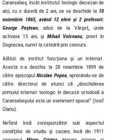
Caransebeş, încât institutul teologic diecezan de
aici, cu o durată de 2 ani, se va deschide la
10
noiembrie 1865, având 12 elevi şi 2 profesori:
George Peştean
, adus de la Vârşeţ, unde
activase 15 ani, şi
Mihail Velceanu
, preot în
Dognecea, numit la catedră prin concurs.
Alături de institut funcţiona şi un internat.
Acesta s-a deschis la 28 noiembrie 1899 de
către episcopul
Nicolae Popea
, apreciindu-se de
către directorul de atunci că „deschiderea
primului internat teologic în dieceza ortodoxă a
Caransebeşului este un eveniment epocal” (Iosif
Olariu).
Nefiind însă corespunzător sub aspectul
condiţiilor de studiu şi cazare, încă din 1911
episcopul
Miron Cristea
depune interes şi