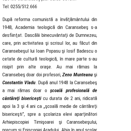
Tel: 0255/512.666
După reforma comunistă a învăţământului din
1948, Academia teologică din Caransebeş s-a
desfiinţat. Dascălii binecuvântaţi de Dumnezeu,
care, prin activitatea şi scrisul lor, au făcut din
Caransebeşul lui Ioan Popasu şi Iosif Badescu o
cetate de cultură teologică, în mare parte s-au
risipit prin alte oraşe. Au mai rămas la
Caransebeş doar doi profesori,
Zeno Munteanu
şi
Constantin Vladu
. După anul 1948 la Caransebeş
a mai rămas doar o
şcoală profesională de
cântăreţi bisericeşti
cu durata de 2 ani, ridicată
apoi la 3 şi 4 ani ca „şcoală medie de cântăreţi
bisericeşti”, spre a şcolariza elevi aparţinători
Arhiepiscopiei Timişoarei şi Caransebeşului,
precum şi Episcopiei Aradului. Abia în anul şcolar