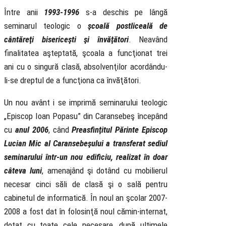
Între anii
1993-1996
s-a deschis pe lângă
seminarul teologic o
şcoală postliceală de
cântăreţi bisericeşti şi învăţători
. Neavând
finalitatea aşteptată, şcoala a funcţionat trei
ani cu o singură clasă, absolvenţilor acordându-
li-se dreptul de a funcţiona ca învăţători.
Un nou avânt i se imprimă seminarului teologic
„Episcop Ioan Popasu” din Caransebeş începând
cu
anul 2006
, când
Preasfinţitul Părinte Episcop
Lucian Mic al Caransebeşului a transferat sediul
seminarului într-un nou edificiu, realizat în doar
câteva luni
, amenajând şi dotând cu mobilierul
necesar cinci săli de clasă şi o sală pentru
cabinetul de informatică. În noul an şcolar 2007-
2008 a fost dat în folosinţă noul cămin-internat,
dotat cu toate cele necesare, după ultimele