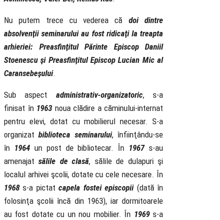
Nu putem trece cu vederea că
doi dintre
absolvenţii seminarului au fost ridicaţi la treapta
arhieriei: Preasfinţitul Părinte Episcop Daniil
Stoenescu şi Preasfinţitul Episcop Lucian Mic al
Caransebeşului
.
Sub aspect
administrativ-organizatoric
, s-a
finisat în
1963
noua clădire a căminului-internat
pentru elevi, dotat cu mobilierul necesar. S-a
organizat
biblioteca seminarului
, înfiinţându-se
în
1964
un post de bibliotecar. În
1967
s-au
amenajat
sălile de clasă
, sălile de dulapuri şi
localul arhivei şcolii, dotate cu cele necesare. În
1968
s-a pictat
capela fostei episcopii
(dată în
folosinţa şcolii încă din 1963), iar dormitoarele
au fost dotate cu un nou mobilier. În
1969
s-a