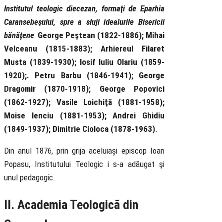
Institutul teologic diecezan, formaţi de Eparhia
Caransebeşului, spre a sluji idealurile Bisericii
bănăţene
:
George Peştean (1822-1886); Mihai
Velceanu (1815-1883); Arhiereul Filaret
Musta (1839-1930); Iosif Iuliu Olariu (1859-
1920);. Petru Barbu (1846-1941); George
Dragomir (1870-1918); George Popovici
(1862-1927); Vasile Loichiţă (1881-1958);
Moise Ienciu (1881-1953); Andrei Ghidiu
(1849-1937); Dimitrie Cioloca (1878-1963)
.
Din anul 1876, prin grija aceluiași episcop Ioan
Popasu, Institutului Teologic i s-a adăugat şi
unul pedagogic.
II. Academia Teologică din