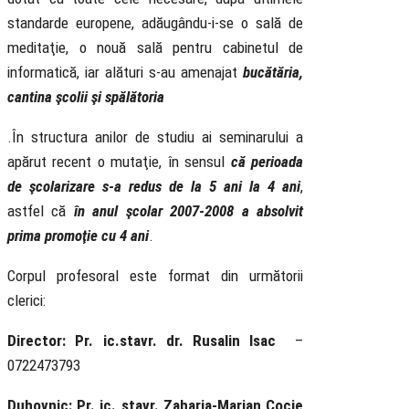
standarde europene, adăugându-i-se o sală de
meditaţie, o nouă sală pentru cabinetul de
informatică, iar alături s-au amenajat
bucătăria,
cantina şcolii şi spălătoria
.În structura anilor de studiu ai seminarului a
apărut recent o mutaţie, în sensul
că perioada
de şcolarizare s-a redus de la 5 ani la 4 ani
,
astfel că
în anul şcolar 2007-2008 a absolvit
prima promoţie cu 4 ani
.
Corpul profesoral este format din următorii
clerici:
Director: Pr. ic.stavr. dr. Rusalin Isac
–
0722473793
Duhovnic: Pr. ic. stavr. Zaharia-Marian Cocie