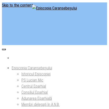
Skip to the content
Situl oficial al Episcopiei Caransebeșului
Episcopia Caransebeșului
Episcopia Caransebeșului
Istoricul Episcopiei
PS Lucian Mic
Centrul Eparhial
Consiliul Eparhial
Adunarea Eparhială
Membri delegaţi în A.N.B.