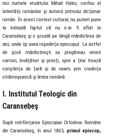
nici numele eruditului Mihail Halici, corifeu al
latinităţii românilor şi autorul primului dicţionar
român. În acest context cultural, nu putem pune
la îndoială faptul că nu s-ar fi aflat la
Caransebeş şi o şcoală pe lângă mănăstirea de
aici, unde îşi avea reşedinţa episcopul. La astfel
de şcoli mănăstireşti se pregăteau viitorii
cantori, învăţători şi preoţi, spre a ţine trează
conştiinţa de ţară şi de neam, prin credinţa
strămoşească şi limba română.
I. Institutul Teologic din
Caransebeş
După reînfiinţarea Episcopiei Ortodoxe Române
din Caransebeş, în anul 1865,
primul episcop,