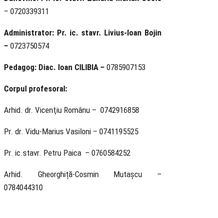
– 0720339311
Administrator:
Pr. ic. stavr. Livius-Ioan Bojin
–
0723750574
Pedagog: Diac. Ioan CILIBIA –
0785907153
Corpul profesoral:
Arhid. dr. Vicenţiu Românu – 0742916858
Pr. dr. Vidu-Marius Vasiloni – 0741195525
Pr. ic.stavr. Petru Paica – 0760584252
Arhid. Gheorghiță-Cosmin Mutașcu –
0784044310
Biserica