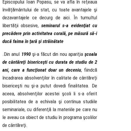
Episcopului Ioan Popasu, se va afla în reţeaua
învăţământului de stat, cu toate avantajele şi
dezavantajele ce decurg de aici. În tumultul
libertăţii obsesive,
seminarul s-a evidenţiat cu
precădere prin activitatea corală, pe măsură să-i
ducă faima în ţară şi străinătate
.Din anul
1990
şi-a făcut din nou apariţia
şcoala
de cântăreţi bisericeşti cu durata de studiu de 2
ani, care a funcţionat doar un deceniu
, fiindcă
încadrarea absolvenţilor în calitate de cântăreţi
bisericeşti nu şi-a putut dovedi finalitatea. De
aceea, absolvenţilor acestei şcoli li s-a oferit
posibilitatea de a echivala şi continua studiile
seminariale, cu diferenţă la materiile pe care nu
le aveau ca obiect de studiu în programa şcolilor
de cântăreţi.