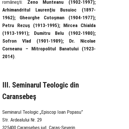
româneşti:
Zeno Munteanu (1902-1997);
Arhimandritul Laurenţiu Busuioc (1897-
1962); Gheorghe Cotoşman (1904-1977);
Petru Rezuş (1913-1995); Mircea Chialda
(1913-1991); Dumitru Belu (1902-1980);
Sofron Vlad (1901-1989); Dr. Nicolae
Corneanu – Mitropolitul Banatului (1923-
2014)
.
III. Seminarul Teologic din
Caransebeş
Seminarul Teologic „Episcop Ioan Popasu”
Str. Ardealului Nr. 29
325400 Caransebeș jud. Caras-Severin