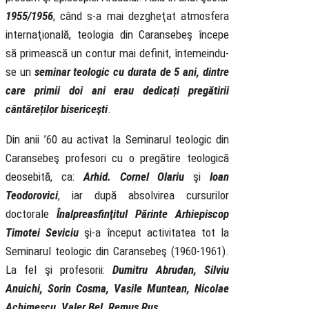
1955/1956
, când s-a mai dezgheţat atmosfera
internaţională, teologia din Caransebeş începe
să primească un contur mai definit, întemeindu-
se un
seminar teologic cu durata de 5 ani, dintre
care primii doi ani erau dedicați pregătirii
cântăreților bisericeşti
.
Din anii ’60 au activat la Seminarul teologic din
Caransebeş profesori cu o pregătire teologică
deosebită, ca:
Arhid. Cornel Olariu
şi
Ioan
Teodorovici
, iar după absolvirea cursurilor
doctorale
Înalpreasfinţitul Părinte Arhiepiscop
Timotei Seviciu
şi-a început activitatea tot la
Seminarul teologic din Caransebeş (1960-1961).
La fel şi profesorii:
Dumitru Abrudan, Silviu
Anuichi, Sorin Cosma, Vasile Muntean, Nicolae
Achimescu, Valer Bel, Remus Rus
.