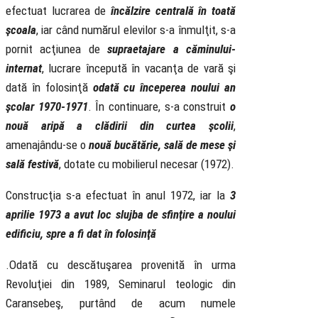
efectuat lucrarea de
încălzire centrală în toată
şcoala
, iar când numărul elevilor s-a înmulţit, s-a
pornit acţiunea de
supraetajare a căminului-
internat
, lucrare începută în vacanţa de vară şi
dată în folosinţă
odată cu începerea noului an
şcolar 1970-1971
. În continuare, s-a construit
o
nouă aripă a clădirii din curtea şcolii
,
amenajându-se o
nouă bucătărie, sală de mese şi
sală festivă
, dotate cu mobilierul necesar (1972).
Construcţia s-a efectuat în anul 1972, iar la
3
aprilie 1973 a avut loc slujba de sfinţire a noului
edificiu, spre a fi dat în folosinţă
.Odată cu descătuşarea provenită în urma
Revoluţiei din 1989, Seminarul teologic din
Caransebeş, purtând de acum numele