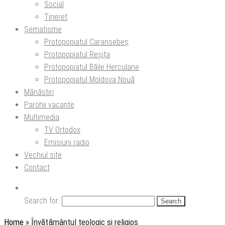
Social
Tineret
Șematisme
Protopopiatul Caransebeș
Protopopiatul Reșița
Protopopiatul Băile Herculane
Protopopiatul Moldova Nouă
Mănăstiri
Parohii vacante
Multimedia
TV Ortodox
Emisiuni radio
Vechiul site
Contact
Search for:
Home
»
Învăţământul teologic şi religios