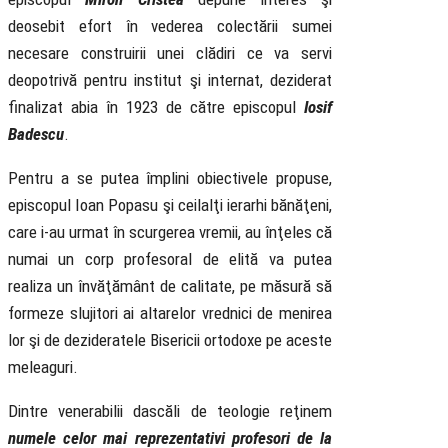
deosebit efort în vederea colectării sumei
necesare construirii unei clădiri ce va servi
deopotrivă pentru institut şi internat, deziderat
finalizat abia în 1923 de către episcopul
Iosif
Badescu
.
Pentru a se putea împlini obiectivele propuse,
episcopul Ioan Popasu şi ceilalţi ierarhi bănăţeni,
care i-au urmat în scurgerea vremii, au înţeles că
numai un corp profesoral de elită va putea
realiza un învăţământ de calitate, pe măsură să
formeze slujitori ai altarelor vrednici de menirea
lor şi de dezideratele Bisericii ortodoxe pe aceste
meleaguri.
Dintre venerabilii dascăli de teologie reţinem
numele celor mai reprezentativi profesori de la