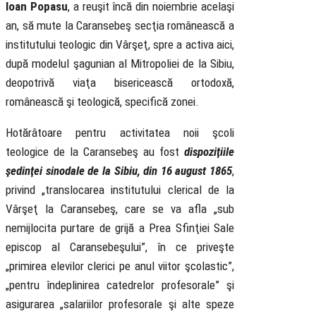
Ioan Popasu
, a reuşit încă din noiembrie acelaşi
an, să mute la Caransebeş secţia românească a
institutului teologic din Vârşeţ, spre a activa aici,
după modelul şagunian al Mitropoliei de la Sibiu,
deopotrivă viaţa bisericească ortodoxă,
românească şi teologică, specifică zonei.
Hotărâtoare pentru activitatea noii şcoli
teologice de la Caransebeş au fost
dispoziţiile
şedinţei sinodale de la Sibiu, din 16 august 1865
,
privind „translocarea institutului clerical de la
Vârşeţ la Caransebeş, care se va afla „sub
nemijlocita purtare de grijă a Prea Sfinţiei Sale
episcop al Caransebeşului”, în ce priveşte
„primirea elevilor clerici pe anul viitor şcolastic”,
„pentru îndeplinirea catedrelor profesorale” şi
asigurarea „salariilor profesorale şi alte speze