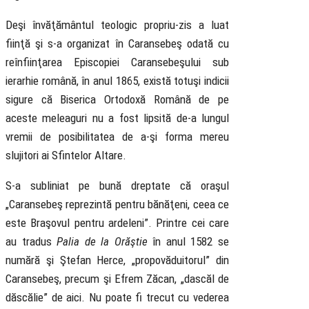
Deşi învăţământul teologic propriu-zis a luat
fiinţă şi s-a organizat în Caransebeş odată cu
reînfiinţarea Episcopiei Caransebeşului sub
ierarhie română, în anul 1865, există totuşi indicii
sigure că Biserica Ortodoxă Română de pe
aceste meleaguri nu a fost lipsită de-a lungul
vremii de posibilitatea de a-şi forma mereu
slujitori ai Sfintelor Altare.
S-a subliniat pe bună dreptate că oraşul
„Caransebeş reprezintă pentru bănăţeni, ceea ce
este Braşovul pentru ardeleni”. Printre cei care
au tradus
Palia de la Orăştie
în anul 1582 se
numără şi Ştefan Herce, „propovăduitorul” din
Caransebeş, precum şi Efrem Zăcan, „dascăl de
dăscălie” de aici. Nu poate fi trecut cu vederea