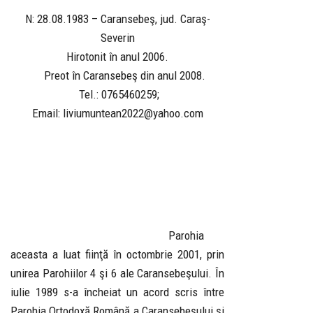
N: 28.08.1983 – Caransebeş, jud. Caraş-
Severin
Hirotonit în anul 2006.
Preot în Caransebeş din anul 2008.
Tel.: 0765460259;
Email: liviumuntean2022@yahoo.com
Parohia
aceasta a luat fiinţă în octombrie 2001, prin
unirea Parohiilor 4 şi 6 ale Caransebeşului. În
iulie 1989 s-a încheiat un acord scris între
Parohia Ortodoxă Română a Caransebeşului şi