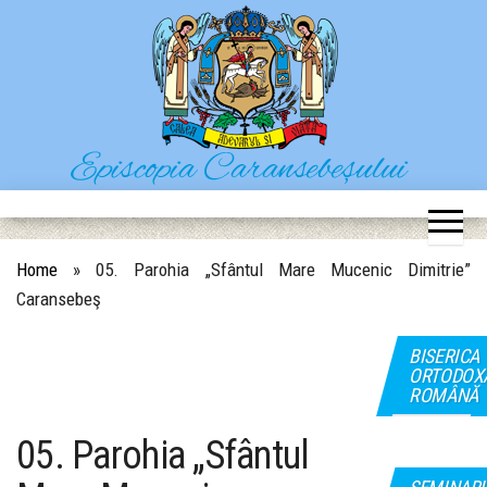
Skip
to
the
content
Episcopia Caransebeșului
Situl oficial al Episcopiei Caransebeșului
Home
»
05. Parohia „Sfântul Mare Mucenic Dimitrie”
Caransebeş
BISERICA
ORTODOX
ROMÂNĂ
05. Parohia „Sfântul