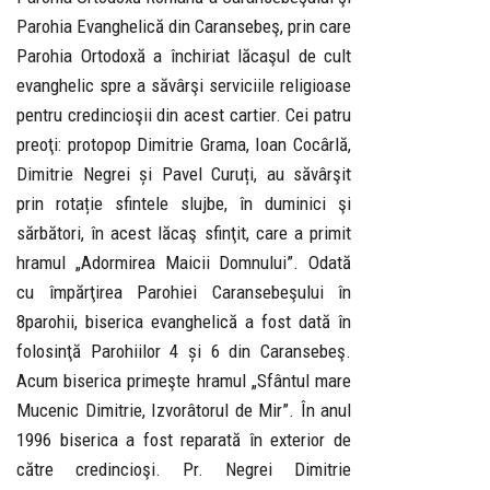
Parohia Evanghelică din Caransebeş, prin care
Parohia Ortodoxă a închiriat lăcaşul de cult
evanghelic spre a săvârşi serviciile religioase
pentru credincioşii din acest cartier. Cei patru
preoţi: protopop Dimitrie Grama, Ioan Cocârlă,
Dimitrie Negrei și Pavel Curuți, au săvârşit
prin rotație sfintele slujbe, în duminici şi
sărbători, în acest lăcaş sfinţit, care a primit
hramul „Adormirea Maicii Domnului”. Odată
cu împărţirea Parohiei Caransebeşului în
8parohii, biserica evanghelică a fost dată în
folosinţă Parohiilor 4 și 6 din Caransebeş.
Acum biserica primeşte hramul „Sfântul mare
Mucenic Dimitrie, Izvorâtorul de Mir”. În anul
1996 biserica a fost reparată în exterior de
către credincioşi. Pr. Negrei Dimitrie