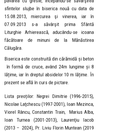
pavarea cu gresie, începându-se săvârşirea
sfintelor slujbe în biserica nouă cu data de
15.08.2013, miercurea şi vinerea, iar în
07.09.2013 s-a săvârşit prima Sfântă
Liturghie Arhierească, aducându-se icoana
făcătoare de minuni de la Mănăstirea
Călugăra.
Biserica este construită din cărămidă și beton
în formă de cruce, având 24m lungime și 8
lățime, iar în dreptul absidelor 10 m lățime. În
prezent se află în curs de pictare.
Lista preoților: Negrei Dimitrie (1996-2015),
Nicolae Laţchescu (1997-2001), Ioan Mezinca,
Viorel Râncu, Constantin Train, Marius Alba,
Ioan Turnea (2001-2013), Laurenţiu Iacob
(2013 – 2024), Pr. Liviu Florin Muntean (2019