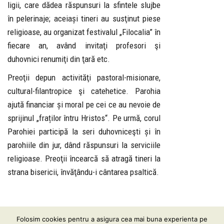
ligii, care dădea răspunsuri la sfintele slujbe
în pelerinaje; aceiași tineri au susţinut piese
religioase, au organizat festivalul „Filocalia” în
fiecare an, având invitaţi profesori şi
duhovnici renumiţi din ţară etc.
Preoţii depun activităţi pastoral-misionare,
cultural-filantropice şi catehetice. Parohia
ajută financiar și moral pe cei ce au nevoie de
sprijinul „fraților întru Hristos“. Pe urmă, corul
Parohiei participă la seri duhovniceşti și în
parohiile din jur, dând răspunsuri la serviciile
religioase. Preoţii încearcă să atragă tineri la
strana bisericii, învăţându-i cântarea psaltică.
Folosim cookies pentru a asigura cea mai buna experienta pe