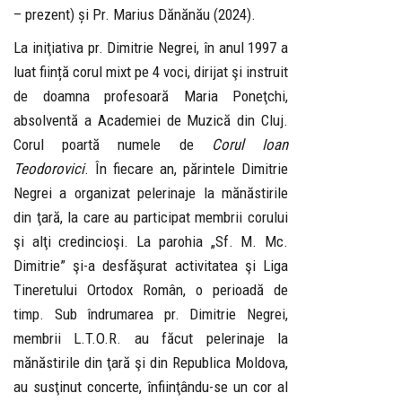
– prezent) și Pr. Marius Dănănău (2024).
La iniţiativa pr. Dimitrie Negrei, în anul 1997 a
luat ființă corul mixt pe 4 voci, dirijat şi instruit
de doamna profesoară Maria Poneţchi,
absolventă a Academiei de Muzică din Cluj.
Corul poartă numele de
Corul Ioan
Teodorovici
. În fiecare an, părintele Dimitrie
Negrei a organizat pelerinaje la mănăstirile
din ţară, la care au participat membrii corului
şi alţi credincioşi. La parohia „Sf. M. Mc.
Dimitrie” şi-a desfăşurat activitatea şi Liga
Tineretului Ortodox Român, o perioadă de
timp. Sub îndrumarea pr. Dimitrie Negrei,
membrii L.T.O.R. au făcut pelerinaje la
mănăstirile din ţară şi din Republica Moldova,
au susţinut concerte, înfiinţându-se un cor al