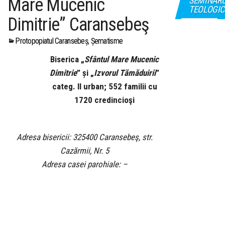
Mare Mucenic
SEMINAR
TEOLOGIC
Dimitrie” Caransebeş
Protopopiatul Caransebeș
,
Șematisme
Biserica „
Sfântul Mare Mucenic
Dimitrie
” și „
Izvorul Tămăduirii
”
categ. II urban; 552 familii cu
1720 credincioşi
Adresa bisericii: 325400 Caransebeş, str.
Cazărmii, Nr. 5
Adresa casei parohiale: –