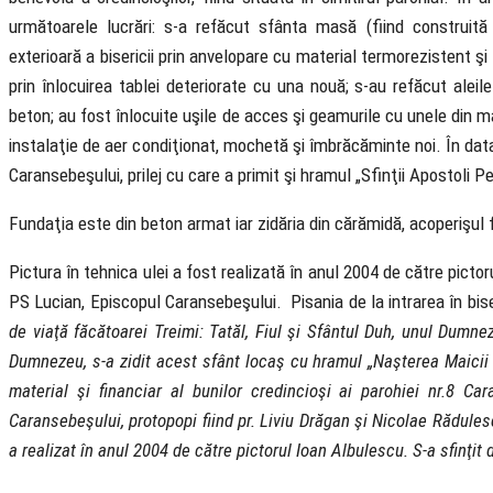
următoarele lucrări: s-a refăcut sfânta masă (fiind construit
exterioară a bisericii prin anvelopare cu material termorezistent şi
prin înlocuirea tablei deteriorate cu una nouă; s-au refăcut aleile
beton; au fost înlocuite uşile de acces şi geamurile cu unele din m
instalaţie de aer condiţionat, mochetă şi îmbrăcăminte noi. În dat
Caransebeşului, prilej cu care a primit şi hramul „Sfinţii Apostoli Pe
Fundaţia este din beton armat iar zidăria din cărămidă, acoperişul f
Pictura în tehnica ulei a fost realizată în anul 2004 de către picto
PS Lucian, Episcopul Caransebeşului. Pisania de la intrarea în bi
de viaţă făcătoarei Treimi: Tatăl, Fiul şi Sfântul Duh, unul Dumne
Dumnezeu, s-a zidit acest sfânt locaş cu hramul „Naşterea Maicii D
material şi financiar al bunilor credincioşi ai parohiei nr.8 C
Caransebeşului, protopopi fiind pr. Liviu Drăgan şi Nicolae Rădulesc
a realizat în anul 2004 de către pictorul Ioan Albulescu. S-a sfinţ