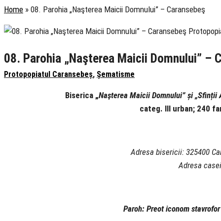
Home
»
08. Parohia „Naşterea Maicii Domnului” – Caransebeş
08. Parohia „Naşterea Maicii Domnului” – 
Protopopiatul Caransebeș
,
Șematisme
Biserica „
Naşterea Maicii Domnului” și „Sfinții 
categ. III urban; 240 fa
Adresa bisericii: 325400 Car
Adresa casei
Paroh: Preot iconom stavro