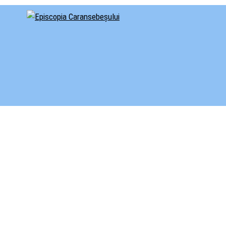
cial al Episcopiei Caransebeșului
iscopia Caransebeșului