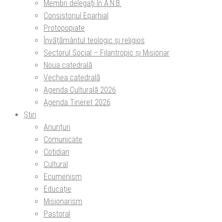
Membri delegaţi în A.N.B.
Consistoriul Eparhial
Protopopiate
Învăţământul teologic şi religios
Sectorul Social – Filantropic și Misionar
Noua catedrală
Vechea catedrală
Agenda Culturală 2026
Agenda Tineret 2026
Știri
Anunțuri
Comunicate
Cotidian
Cultural
Ecumenism
Educație
Misionarism
Pastoral