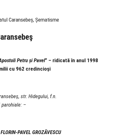
Caransebeş
Apostoli Petru și Pavel
” – ridicată în anul 1998
milii cu 962 credincioşi
ansebeş, str. Hidegului, f.n.
 parohiale: –
for FLORIN-PAVEL GROZĂVESCU