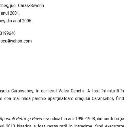
beş, jud. Caraş-Severin
n anul 2001.
eş din anul 2006.
23199646
vescu@yahoo.com
ului Caransebeş, în cartierul Valea Cenchii. A fost înfiinţată în
ste cea mai mică parohie aparţinătoare oraşului Caransebeş fiind
i Apostoli Petru şi Pavel
s-a ridicat în anii 1996-1998, din contribuţia
 anul 2013 biserica a fost restaurată în întregime, fiind executate