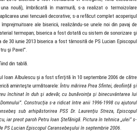
ă una nouă), îmbrăcată în marmură; s-a realizat o termoizolare
 aplicarea unei tencuieli decorative; s-a refăcut complet acoperişul
 împrejmuitoare ale bisericii, realizându-se unele noi din pavaj de
aterial termopan; biserica a fost dotată cu sistem de sonorizare şi
a de 30 iunie 2013 biserica a fost târnosită de PS Lucian Episcopul
tru şi Pavel”.
iind din tablă.
rul Ioan Albulescu și a fost sfinţită în 10 septembrie 2006 de către
serică aminteşte următoarele:
Întru mărirea Prea Sfintei, deofiinţă şi
zeu închinat în duh şi adevăr, cu bunăvoinţa şi binecuvântarea lui
omnului”. Construcţia s-a ridicat între anii 1996-1998 cu ajutorul
aransebeş sub arhipăstorirea PSS Dr. Laurenţiu Streza, Episcopul
u, iar preot paroh Petru Ioan Ştefănigă. Pictura în tehnica „ulei” s-
it de PS Lucian Episcopul Caransebeşului în septembrie 2006
.