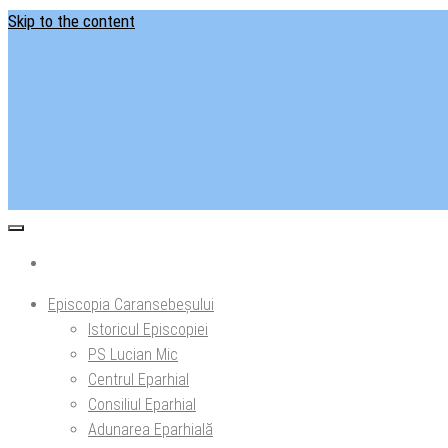
Skip to the content
Situl ofi
Ep
Episcopia Caransebeșului
Istoricul Episcopiei
PS Lucian Mic
Centrul Eparhial
Consiliul Eparhial
Adunarea Eparhială