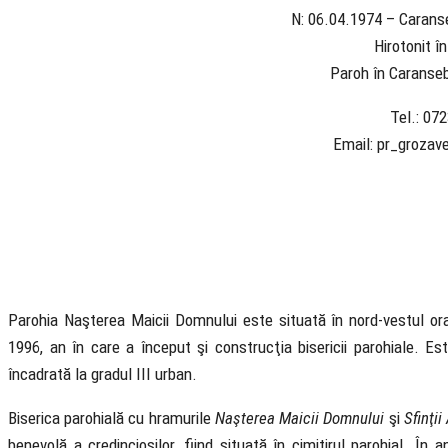
N: 06.04.1974 – Caranse
Hirotonit î
Paroh în Caranseb
Tel.: 07
Email: pr_groza
Parohia Naşterea Maicii Domnului este situată în nord-vestul oraş
1996, an în care a început şi construcţia bisericii parohiale. E
încadrată la gradul III urban.
Biserica parohială cu hramurile
Naşterea Maicii Domnului
şi
Sfinţi
benevolă a credincioşilor, fiind situată în cimitirul parohial. În