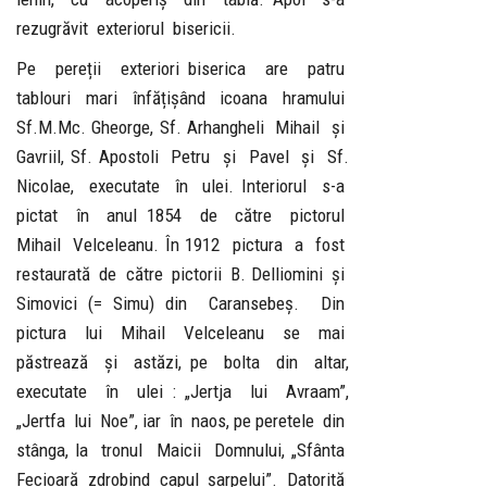
rezugrăvit exteriorul bisericii.
Pe pereții exteriori biserica are patru
tablouri mari înfățișând icoana hramului
Sf.M.Mc. Gheorge, Sf. Arhangheli Mihail și
Gavriil, Sf. Apostoli Petru și Pavel și Sf.
Nicolae, executate în ulei. Interiorul s-a
pictat în anul 1854 de către pictorul
Mihail Velceleanu. În 1912 pictura a fost
restaurată de către pictorii B. Delliomini și
Simovici (= Simu) din Caransebeș. Din
pictura lui Mihail Velceleanu se mai
păstrează și astăzi, pe bolta din altar,
executate în ulei : „Jertja lui Avraam”,
„Jertfa lui Noe”, iar în naos, pe peretele din
stânga, la tronul Maicii Domnului, „Sfânta
Fecioară zdrobind capul șarpelui”. Datorită