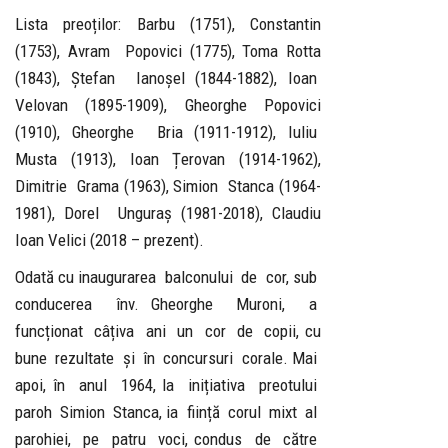
Lista preoților: Barbu (1751), Constantin
(1753), Avram Popovici (1775), Toma Rotta
(1843), Ștefan Ianoșel (1844-1882), Ioan
Velovan (1895-1909), Gheorghe Popovici
(1910), Gheorghe Bria (1911-1912), Iuliu
Musta (1913), Ioan Țerovan (1914-1962),
Dimitrie Grama (1963), Simion Stanca (1964-
1981), Dorel Unguraș (1981-2018), Claudiu
Ioan Velici (2018 – prezent).
Odată cu inaugurarea balconului de cor, sub
conducerea înv. Gheorghe Muroni, a
funcționat câțiva ani un cor de copii, cu
bune rezultate și în concursuri corale. Mai
apoi, în anul 1964, la inițiativa preotului
paroh Simion Stanca, ia ființă corul mixt al
parohiei, pe patru voci, condus de către