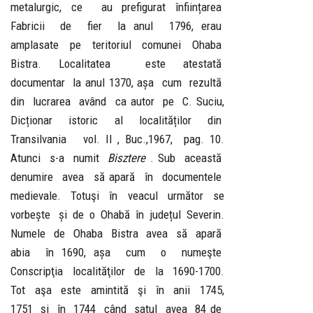
metalurgic, ce au prefigurat înființarea
Fabricii de fier la anul 1796, erau
amplasate pe teritoriul comunei Ohaba
Bistra. Localitatea este atestată
documentar la anul 1370, așa cum rezultă
din lucrarea având ca autor pe C. Suciu,
Dicționar istoric al localităților din
Transilvania vol. II , Buc.,1967, pag. 10.
Atunci s-a numit
Bisztere
. Sub această
denumire avea să apară în documentele
medievale. Totuşi în veacul următor se
vorbește și de o Ohabă în județul Severin.
Numele de Ohaba Bistra avea să apară
abia în 1690, așa cum o numeşte
Conscripţia localităţilor de la 1690-1700.
Tot aşa este amintită şi în anii 1745,
1751 şi în 1744 când satul avea 84 de