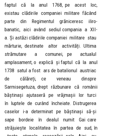
faptul că la anul 1768, pe acest loc,
existau clădirile companiei militare făcând
parte din Regimentul grăniceresc iliro-
banatic, aici având sediul compania a XII-
a. Și astăzi clădirile companiei militare stau
mărturie, destinate altor activități. Ultima
strămutare a comunei, pe actualul
amplasament, o explică și faptul că la anul
1738 satul a fost ars de batalionul austriac
de călăreți, ce veneau dinspre
Sarmisegetuza, drept răzbunare că românii
băștinași ajutaseră pe vrăjmașii lor turci
în luptele de curând încheiate. Distrugerea
caselor i-a determinat pe băștinași să-și
sape bordeie în dealul numit Gai care
străjuiește localitatea în partea de sud, în