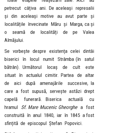
toate etapele reașezării sale. Aici au
petrecut câțiva ani. De aceleași represalii
și din aceleași motive au avut parte și
localitățile învecinate Măru și Marga, ca și
o seamă de localități de pe Valea
Almăjului.
Se vorbește despre existența celei dintâi
biserici în locul numit Strâmba (în satul
bătrân). Următorul locaș de cult este
situat în actualul cimitir. Partea de altar
de aici după amenajările succesive, la
care a fost supusă, servește astăzi drept
capelă funerară. Biserica actuală cu
hramul
Sf. Mare Mucenic Gheorghe
a fost
construită în anul 1840, iar în 1845 a fost
sfințită de episcopul Ștefan Popovici.