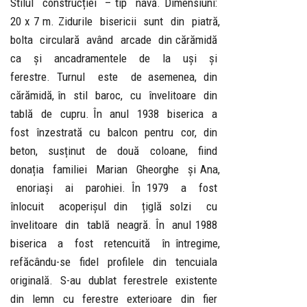
Stilul construcției – tip navă. Dimensiuni:
20 x 7 m. Zidurile bisericii sunt din piatră,
bolta circulară având arcade din cărămidă
ca și ancadramentele de la uși și
ferestre. Turnul este de asemenea, din
cărămidă, în stil baroc, cu învelitoare din
tablă de cupru. În anul 1938 biserica a
fost înzestrată cu balcon pentru cor, din
beton, susținut de două coloane, fiind
donația familiei Marian Gheorghe și Ana,
enoriași ai parohiei. În 1979 a fost
înlocuit acoperișul din țiglă solzi cu
învelitoare din tablă neagră. În anul 1988
biserica a fost retencuită în întregime,
refăcându-se fidel profilele din tencuiala
originală. S-au dublat ferestrele existente
din lemn cu ferestre exterioare din fier