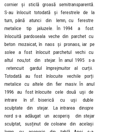
cornier și sticlă groasă semitransparentă.
S-au înlocuit totodată și ferestrele de la
turn, până atunci din lemn, cu ferestre
metalice tip jaluzele. În 1994 a fost
înlocuită pardoseala veche din parchet cu
beton mozaicat, în naos și pronaos, iar pe
solee a fost înlocuit parchetul vechi cu
altul nou,tot din stejar. În anul 1995 s-a
retencuit gardul împrejmuitor al curții.
Totodată au fost înlocuite vechile porți
metalice cu altele din fier masiv. În anul
1996 au fost înlocuite cele două uși de
intrare în sf. biserică cu uși duble
sculptate din stejar. La intrarea dinspre
nord s-a adăugat un acoperiș din stejar
sculptat, susținut de coloane din același
lemn, cu acoperiș din tablă. Apoi s-a