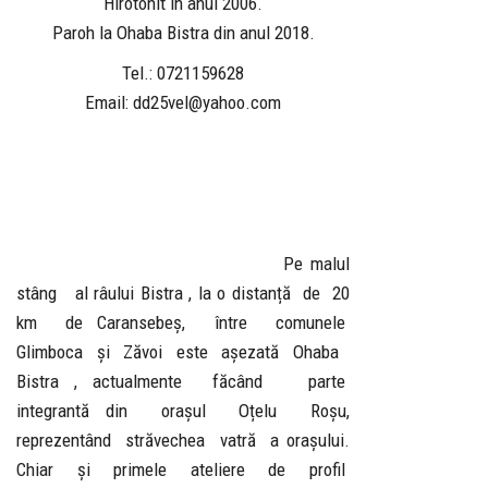
Hirotonit în anul 2006.
Paroh la Ohaba Bistra din anul 2018.
Tel.: 0721159628
Email: dd25vel@yahoo.com
Pe malul
stâng al râului Bistra , la o distanță de 20
km de Caransebeș, între comunele
Glimboca și Zăvoi este așezată Ohaba
Bistra , actualmente făcând parte
integrantă din orașul Oțelu Roșu,
reprezentând străvechea vatră a orașului.
Chiar și primele ateliere de profil