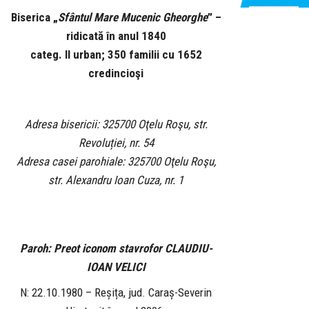
Biserica „
Sfântul Mare Mucenic Gheorghe
” –
ridicată în anul 1840
categ. II urban; 350 familii cu 1652
credincioşi
Adresa bisericii: 325700 Oţelu Roşu, str.
Revoluției, nr. 54
Adresa casei parohiale: 325700 Oţelu Roşu,
str. Alexandru Ioan Cuza, nr. 1
Paroh: Preot iconom stavrofor CLAUDIU-
IOAN VELICI
N: 22.10.1980 – Reșița, jud. Caraș-Severin