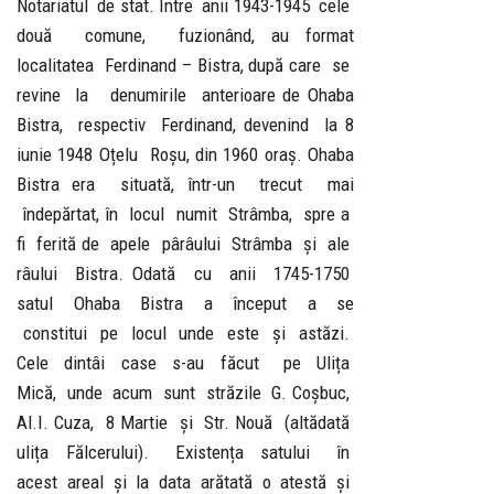
Notariatul de stat. Între anii 1943-1945 cele
două comune, fuzionând, au format
localitatea Ferdinand – Bistra, după care se
revine la denumirile anterioare de Ohaba
Bistra, respectiv Ferdinand, devenind la 8
iunie 1948 Oțelu Roșu, din 1960 oraș. Ohaba
Bistra era situată, într-un trecut mai
îndepărtat, în locul numit Strâmba, spre a
fi ferită de apele pârâului Strâmba și ale
râului Bistra. Odată cu anii 1745-1750
satul Ohaba Bistra a început a se
constitui pe locul unde este și astăzi.
Cele dintâi case s-au făcut pe Ulița
Mică, unde acum sunt străzile G. Coșbuc,
Al.I. Cuza, 8 Martie și Str. Nouă (altădată
ulița Fălcerului). Existența satului în
acest areal și la data arătată o atestă și