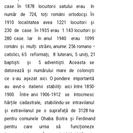
case. În 1878 locuitorii satului erau în
număr de 724, toți români ortodocşi. În
1910 localitatea avea 1221 locuitori și
230 de case. În 1935 erau 1.143 locuitori și
280 case. Iar în anul 1940 erau 1099
români și mulți străini, anume: 256 romano –
catolici, 65 reformați, 8 luterani, 5 uniți, 21
baptiști și 5 adventiști. Aceasta se
datorează și numărului mare de coloniști
ce s-au așezat aici. O pondere importantă
au avut-o italienii stabiliți aici între 1850-
1900. Între anii 1906-1912 se întocmesc
hărțile cadastrale, stabilindu-se intravilanul
și extravilanul pe o suprafață de 3128 ha
pentru comunele Ohaba Bistra și Ferdinand
pentru care urma să funcționeze