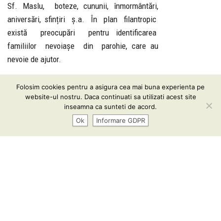
Sf. Maslu, boteze, cununii, înmormântări,
aniversări, sfințiri ș.a. În plan filantropic
există preocupări pentru identificarea
familiilor nevoiașe din parohie, care au
nevoie de ajutor.
Folosim cookies pentru a asigura cea mai buna experienta pe
Informare GDPR
| Conținutul acestui website vă este pus
website-ul nostru. Daca continuati sa utilizati acest site
la dispoziţie sub termenii
CC BY-SA 3.0
inseamna ca sunteti de acord.
Ok
Informare GDPR