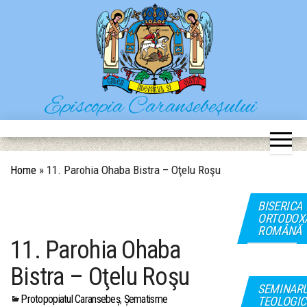
Skip
to
the
content
Episcopia Caransebeșului
Situl oficial al Episcopiei Caransebeșului
Home
»
11. Parohia Ohaba Bistra – Oţelu Roşu
BISERICA
ORTODOX
ROMÂNĂ
11. Parohia Ohaba
Bistra – Oţelu Roşu
SEMINAR
Protopopiatul Caransebeș
,
Șematisme
TEOLOGIC