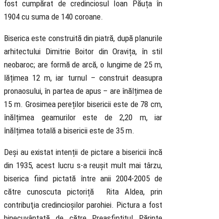
fost cumpărat de credinciosul Ioan Păuța în
1904 cu suma de 140 coroane.
Biserica este construită din piatră, după planurile
arhitectului Dimitrie Boitor din Oravița, în stil
neobaroc; are formă de arcă, o lungime de 25 m,
lățimea 12 m, iar turnul – construit deasupra
pronaosului, în partea de apus – are înălțimea de
15 m. Grosimea
pereților bisericii este de 78 cm,
înălțimea geamurilor este de 2,20 m, iar
înălțimea totală a bisericii este de 35 m.
Deși au existat intenții de pictare a bisericii încă
din 1935, acest lucru s-a reușit mult mai târzu,
biserica fiind pictată între anii 2004-2005 de
către cunoscuta pictoriță Rita Aldea, prin
contribuţia credincioșilor parohiei. Pictura a fost
binecuvântată de către Preasfințitul Părinte