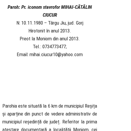
Paroh: Pr. iconom stavrofor MIHAI-CĂTĂLIN
CIUCUR
N: 10.11.1980 – Târgu Jiu, jud. Gorj
Hirotonit în anul 2013.
Preot la Moniom din anul 2013.
Tel.: 0734773477;
Email: mihai.ciucur10@yahoo.com
Parohia este situată la 6 km de municipiul Reșița
și aparține din punct de vedere administrativ de
municipiul reședință de județ.
Referitor la prima
atestare documentară a localității Moniom, cei