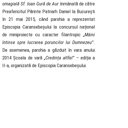
omagială Sf. Ioan Gură de Aur
înmânată de către
Preafericitul Părinte Patriarh Daniel la București
în 21 mai 2015, când parohia a reprezentat
Episcopia Caransebeșului la concursul național
de miniproiecte cu caracter filantropic
„Mâini
întinse spre lucrarea poruncilor lui Dumnezeu”
.
De asemenea, parohia a găzduit în vara anului
2014 Școala de vară
„Credința altfel”
– ediția a
II-a, organizată de Episcopia Caransebeșului.
Biserica
Ortodoxă
Română