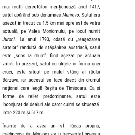
mai mulți cercetători menționează anul 1417,
satul apărând sub denumirea
Muniovo.
Satul era
așezat în trecut cu 1,5 km mai spre est de vatra
actuală, pe Valea Moniomului, pe locul numit
Juroni
. La anul 1793, odată cu „reașezarea
satelor” rânduită de stăpânirea austriacă, satul
este „scos la drum“, fiind așezat pe actuala
vatră. În prezent, satul cu ulițele în forma unei
cruci, este situat pe malul stâng al râului
Bârzava, iar accesul se face direct din drumul
național care leagă Reșița de Timișoara. Ca și
forme de relief predominante, satul este
înconjurat de dealuri ale căror culmi se situează
între 220 m și 517 m.
Înainte de a avea un sf. lăcaş propriu,
credincioşii din Moniom vor fi frecventat biserica