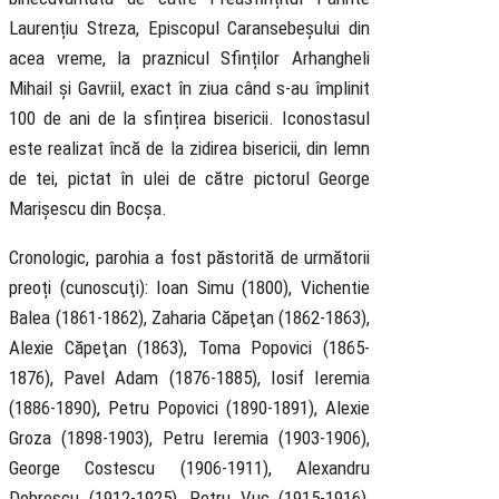
Laurențiu Streza, Episcopul Caransebeșului din
acea vreme, la praznicul Sfinților Arhangheli
Mihail și Gavriil, exact în ziua când s-au împlinit
100 de ani de la sfințirea bisericii. Iconostasul
este realizat încă de la zidirea bisericii, din lemn
de tei, pictat în ulei de către pictorul George
Marișescu din Bocșa.
Cronologic, parohia a fost păstorită de următorii
preoți (cunoscuţi): Ioan Simu (1800), Vichentie
Balea (1861-1862), Zaharia Căpeţan (1862-1863),
Alexie Căpeţan (1863), Toma Popovici (1865-
1876), Pavel Adam (1876-1885), Iosif Ieremia
(1886-1890), Petru Popovici (1890-1891), Alexie
Groza (1898-1903), Petru Ieremia (1903-1906),
George Costescu (1906-1911), Alexandru
Dobrescu (1912-1925), Petru Vuc (1915-1916),