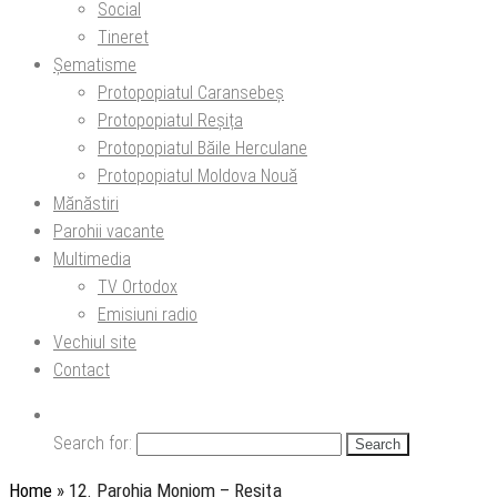
Social
Tineret
Șematisme
Protopopiatul Caransebeș
Protopopiatul Reșița
Protopopiatul Băile Herculane
Protopopiatul Moldova Nouă
Mănăstiri
Parohii vacante
Multimedia
TV Ortodox
Emisiuni radio
Vechiul site
Contact
Search for:
Home
»
12. Parohia Moniom – Reşiţa