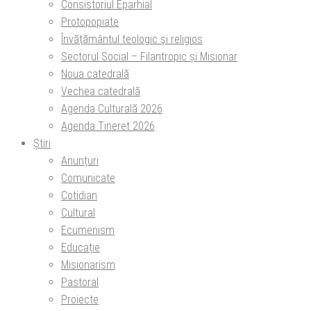
Consistoriul Eparhial
Protopopiate
Învăţământul teologic şi religios
Sectorul Social – Filantropic și Misionar
Noua catedrală
Vechea catedrală
Agenda Culturală 2026
Agenda Tineret 2026
Știri
Anunțuri
Comunicate
Cotidian
Cultural
Ecumenism
Educație
Misionarism
Pastoral
Proiecte