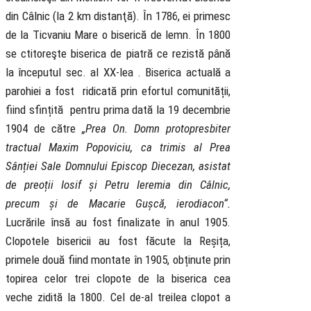
din Câlnic (la 2 km distanţă). În 1786, ei primesc
de la Ticvaniu Mare o biserică de lemn. În 1800
se ctitoreşte biserica de piatră ce rezistă până
la începutul sec. al XX-lea . Biserica actuală a
parohiei a fost ridicată prin efortul comunității,
fiind sfințită pentru prima dată la 19 decembrie
1904 de către
„Prea On. Domn protopresbiter
tractual Maxim Popoviciu, ca trimis al Prea
Sânției Sale Domnului Episcop Diecezan, asistat
de preoții Iosif și Petru Ieremia din Câlnic,
precum și de Macarie Gușcă, ierodiacon“.
Lucrările însă au fost finalizate în anul 1905.
Clopotele bisericii au fost făcute la Reșița,
primele două fiind montate în 1905, obținute prin
topirea celor trei clopote de la biserica cea
veche zidită la 1800. Cel de-al treilea clopot a