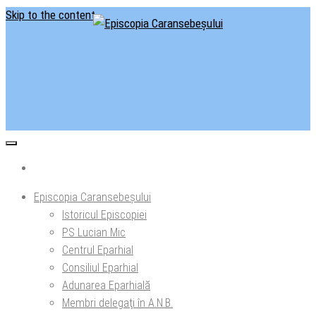
Skip to the content
Situl oficial al Episcopiei Caransebeșului
Episcopia Caransebeșului
Episcopia Caransebeșului
Istoricul Episcopiei
PS Lucian Mic
Centrul Eparhial
Consiliul Eparhial
Adunarea Eparhială
Membri delegaţi în A.N.B.