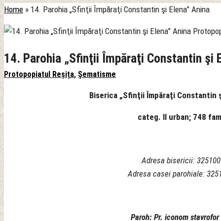
Home
»
14. Parohia „Sfinţii Împăraţi Constantin şi Elena” Anina
14. Parohia „Sfinţii Împăraţi Constantin şi 
Protopopiatul Reșița
,
Șematisme
Biserica „Sfinţii Împăraţi Constantin 
categ. II urban; 748 fam
Adresa bisericii: 325100 
Adresa casei parohiale: 32510
Paroh: Pr. iconom stavrof