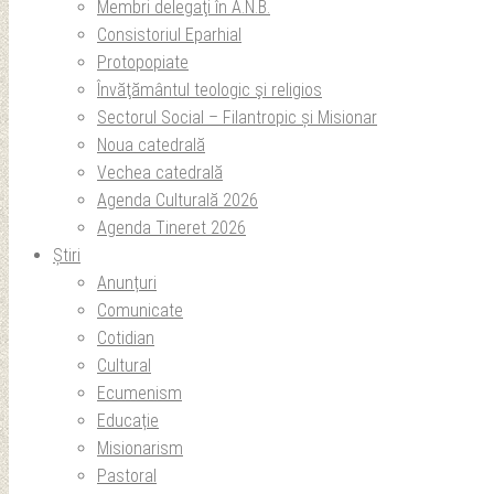
Membri delegaţi în A.N.B.
Consistoriul Eparhial
Protopopiate
Învăţământul teologic şi religios
Sectorul Social – Filantropic și Misionar
Noua catedrală
Vechea catedrală
Agenda Culturală 2026
Agenda Tineret 2026
Știri
Anunțuri
Comunicate
Cotidian
Cultural
Ecumenism
Educație
Misionarism
Pastoral