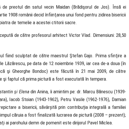
tă de preotul din satul vecin Maidan (Brădişorul de Jos). Însă ei
tie 1908 românii decid înfiinţarea unui fond pentru zidirea bisericii
piatra de temelie a acestei ctitorii sacre.
oncepută de către profesorul arhitect Victor Vlad. Dimensiuni: 28,50
asul fiind sculptat de către maestrul Ştefan Gajo. Prima sfinţire a
asile Lăzărescu, pe data de 12 noiembrie 1939, iar cea de-a doua (în
Bănică şi Gheorghe Bondoc) este făcută în 21 mai 2009, de către
e şi faptul că prima pictură a fost executată în tempera.
nstantin şi Elena
din Anina, îi amintim pe: dr. Marcu Bănescu (1939-
șoara), Iacob Stoian (1943-1962), Petru Vasile (1962-1976), Damian
pictare a bisericii, săvârșită prin contribuția integrală a familiei
 timpul căruia a fost finalizată lucrarea de pictură (2008 – prezent);
iaţi ai parohului demn de pomenit este dirijorul Pavel Miclea.