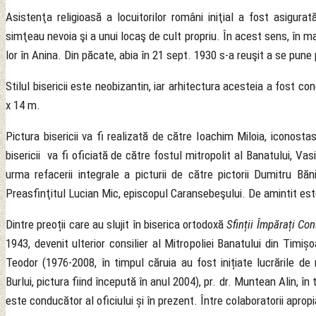
Asistenţa religioasă a locuitorilor români iniţial a fost asigura
simţeau nevoia şi a unui locaş de cult propriu. În acest sens, în mar
lor în Anina. Din păcate, abia în 21 sept. 1930 s-a reuşit a se pune 
Stilul bisericii este neobizantin, iar arhitectura acesteia a fost c
x 14 m.
Pictura bisericii va fi realizată de către Ioachim Miloia, iconost
bisericii va fi oficiată de către fostul mitropolit al Banatului, V
urma refacerii integrale a picturii de către pictorii Dumitru 
Preasfinţitul Lucian Mic, episcopul Caransebeşului. De amintit est
Dintre preoții care au slujit în biserica ortodoxă
Sfinții Împărați Co
1943, devenit ulterior consilier al Mitropoliei Banatului din Timi
Teodor (1976-2008, în timpul căruia au fost inițiate lucrările de re
Burlui, pictura fiind începută în anul 2004), pr. dr. Muntean Alin, în
este conducător al oficiului și în prezent. Între colaboratorii aprop