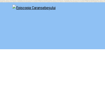
cial al Episcopiei Caransebeșului
iscopia Caransebeșului