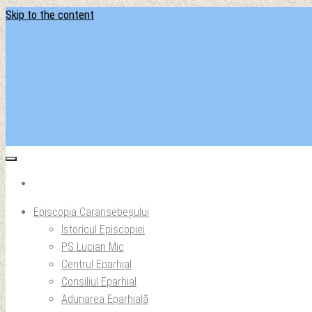
Skip to the content
Situl ofi
Ep
Episcopia Caransebeșului
Istoricul Episcopiei
PS Lucian Mic
Centrul Eparhial
Consiliul Eparhial
Adunarea Eparhială