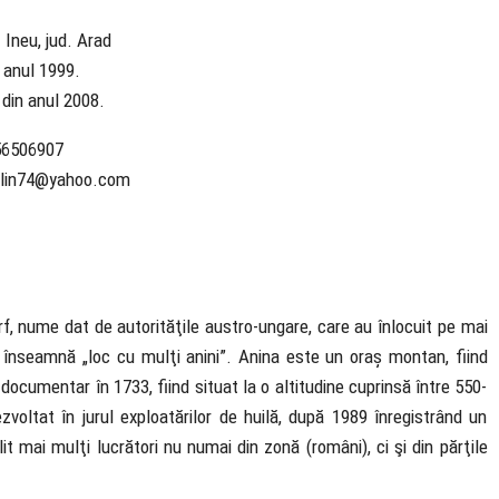
 Ineu, jud. Arad
n anul 1999.
 din anul 2008.
56506907
alin74@yahoo.com
rf, nume dat de autorităţile austro-ungare, care au înlocuit pe mai
 înseamnă „loc cu mulţi anini”. Anina este un oraș montan, fiind
 documentar în 1733, fiind situat la o altitudine cuprinsă între 550-
voltat în jurul exploatărilor de huilă, după 1989 înregistrând un
t mai mulţi lucrători nu numai din zonă (români), ci şi din părţile