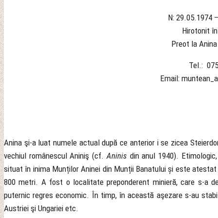
N: 29.05.1974 –
Hirotonit î
Preot la Anina
Tel.: 07
Email: muntean_
Anina şi-a luat numele actual după ce anterior i se zicea Steierdo
vechiul românescul Aniniş (cf.
Aninis
din anul 1940). Etimologic,
situat în inima Munților Aninei din Munții Banatului și este atestat
800 metri. A fost o localitate preponderent minieră, care s-a dez
puternic regres economic. În timp, în această aşezare s-au stabili
Austriei şi Ungariei etc.