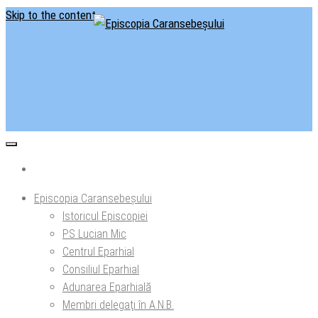
Skip to the content
Situl oficial al Episcopiei Caransebeșului
Episcopia Caransebeșului
Episcopia Caransebeșului
Istoricul Episcopiei
PS Lucian Mic
Centrul Eparhial
Consiliul Eparhial
Adunarea Eparhială
Membri delegaţi în A.N.B.