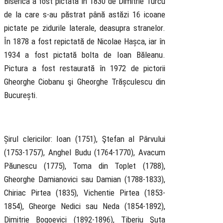
Biserica a fost pictată în 1830 de Dimitrie Turcu
de la care s-au păstrat până astăzi 16 icoane
pictate pe zidurile laterale, deasupra stranelor.
În 1878 a fost repictată de Nicolae Hașca, iar în
1934 a fost pictată bolta de Ioan Băleanu.
Pictura a fost restaurată în 1972 de pictorii
Gheorghe Ciobanu şi Gheorghe Trășculescu din
București.
Șirul clericilor: Ioan (1751), Ştefan al Pârvului
(1753-1757), Anghel Budu (1764-1770), Avacum
Păunescu (1775), Toma din Toplet (1788),
Gheorghe Damianovici sau Damian (1788-1833),
Chiriac Pirtea (1835), Vichentie Pirtea (1853-
1854), Gheorge Nedici sau Neda (1854-1892),
Dimitrie Bogoevici (1892-1896), Tiberiu Şuta