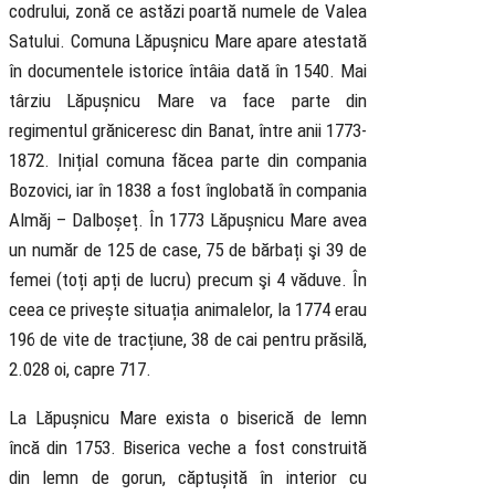
codrului, zonă ce astăzi poartă numele de Valea
Satului. Comuna Lăpușnicu Mare apare atestată
în documentele istorice întâia dată în 1540. Mai
târziu Lăpușnicu Mare va face parte din
regimentul grăniceresc din Banat, între anii 1773-
1872. Inițial comuna făcea parte din compania
Bozovici, iar în 1838 a fost înglobată în compania
Almăj – Dalboșeț. În 1773 Lăpușnicu Mare avea
un număr de 125 de case, 75 de bărbați şi 39 de
femei (toți apți de lucru) precum şi 4 văduve. În
ceea ce privește situația animalelor, la 1774 erau
196 de vite de tracțiune, 38 de cai pentru prăsilă,
2.028 oi, capre 717.
La Lăpușnicu Mare exista o biserică de lemn
încă din 1753. Biserica veche a fost construită
din lemn de gorun, căptușită în interior cu