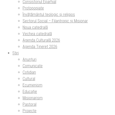
Consistoriul Eparhial
Protopopiate
Învăţământul teologic şi religios
Sectorul Social – Filantropic și Misionar
Noua catedrală
Vechea catedrală
Agenda Culturală 2026
Agenda Tineret 2026
Știri
Anunțuri
Comunicate
Cotidian
Cultural
Ecumenism
Educație
Misionarism
Pastoral
Proiecte