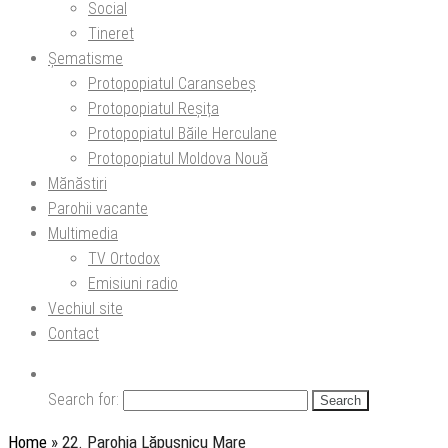
Social
Tineret
Șematisme
Protopopiatul Caransebeș
Protopopiatul Reșița
Protopopiatul Băile Herculane
Protopopiatul Moldova Nouă
Mănăstiri
Parohii vacante
Multimedia
TV Ortodox
Emisiuni radio
Vechiul site
Contact
Search for:
Home
»
22. Parohia Lăpuşnicu Mare