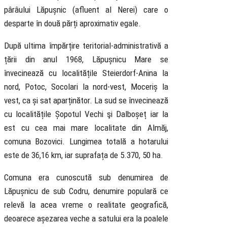
pârâului Lăpușnic (afluent al Nerei) care o
desparte în două părți aproximativ egale.
După ultima împărțire teritorial-administrativă a
țării din anul 1968, Lăpușnicu Mare se
învecinează cu localitățile Steierdorf-Anina la
nord, Potoc, Socolari la nord-vest, Moceriș la
vest, ca și sat aparținător. La sud se învecinează
cu localitățile Șopotul Vechi şi Dalboșeț iar la
est cu cea mai mare localitate din Almăj,
comuna Bozovici. Lungimea totală a hotarului
este de 36,16 km, iar suprafața de 5.370, 50 ha.
Comuna era cunoscută sub denumirea de
Lăpușnicu de sub Codru, denumire populară ce
relevă la acea vreme o realitate geografică,
deoarece așezarea veche a satului era la poalele