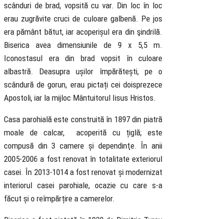
scânduri de brad, vopsită cu var. Din loc în loc
erau zugrăvite cruci de culoare galbenă. Pe jos
era pământ bătut, iar acoperișul era din şindrilă.
Biserica avea dimensiunile de 9 x 5,5 m.
Iconostasul era din brad vopsit în culoare
albastră. Deasupra ușilor împărătești, pe o
scândură de gorun, erau pictați cei doisprezece
Apostoli, iar la mijloc Mântuitorul Iisus Hristos.
Casa parohială este construită în 1897 din piatră
moale de calcar, acoperită cu țiglă; este
compusă din 3 camere și dependinţe. În anii
2005-2006 a fost renovat în totalitate exteriorul
casei. În 2013-1014 a fost renovat și modernizat
interiorul casei parohiale, ocazie cu care s-a
făcut și o reîmpărțire a camerelor.