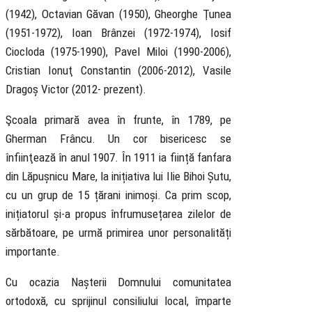
(1942), Octavian Găvan (1950), Gheorghe Ţunea
(1951-1972), Ioan Brânzei (1972-1974), Iosif
Ciocloda (1975-1990), Pavel Miloi (1990-2006),
Cristian Ionuţ Constantin (2006-2012), Vasile
Dragoș Victor (2012- prezent).
Şcoala primară avea în frunte, în 1789, pe
Gherman Frâncu. Un cor bisericesc se
înfiinţează în anul 1907. În 1911 ia ființă fanfara
din Lăpușnicu Mare, la inițiativa lui Ilie Bihoi Șutu,
cu un grup de 15 țărani inimoși. Ca prim scop,
inițiatorul și-a propus înfrumusețarea zilelor de
sărbătoare, pe urmă primirea unor personalități
importante.
Cu ocazia Nașterii Domnului comunitatea
ortodoxă, cu sprijinul consiliului local, împarte