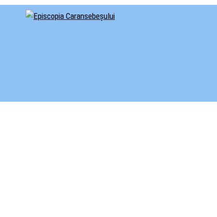
cial al Episcopiei Caransebeșului
iscopia Caransebeșului