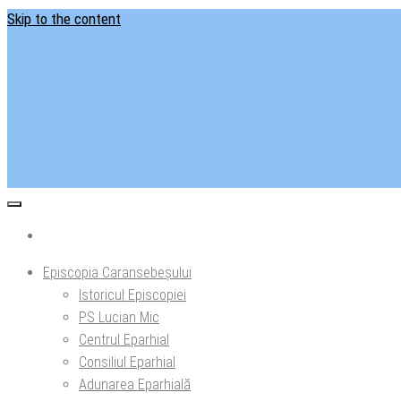
Skip to the content
Situl ofi
Ep
Episcopia Caransebeșului
Istoricul Episcopiei
PS Lucian Mic
Centrul Eparhial
Consiliul Eparhial
Adunarea Eparhială