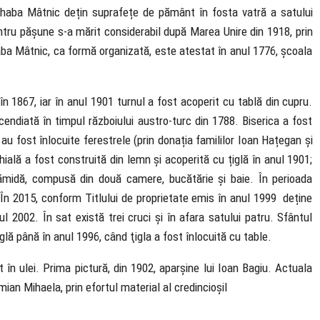
 Ohaba Mâtnic dețin suprafețe de pământ în fosta vatră a satului
tru pășune s-a mărit considerabil după Marea Unire din 1918, prin
aba Mâtnic, ca formă organizată, este atestat în anul 1776, școala
în 1867, iar în anul 1901 turnul a fost acoperit cu tablă din cupru.
ncendiată în timpul războiului austro-turc din 1788. Biserica a fost
au fost înlocuite ferestrele (prin donația famililor Ioan Hațegan și
ială a fost construită din lemn și acoperită cu țiglă în anul 1901;
rămidă, compusă din două camere, bucătărie și baie. În perioada
În 2015, conform Titlului de proprietate emis în anul 1999 deține
ul 2002. În sat există trei cruci și în afara satului patru. Sfântul
lă până în anul 1996, când ţigla a fost înlocuită cu table.
t în ulei. Prima pictură, din 1902, aparșine lui Ioan Bagiu. Actuala
ian Mihaela, prin efortul material al credincioșil