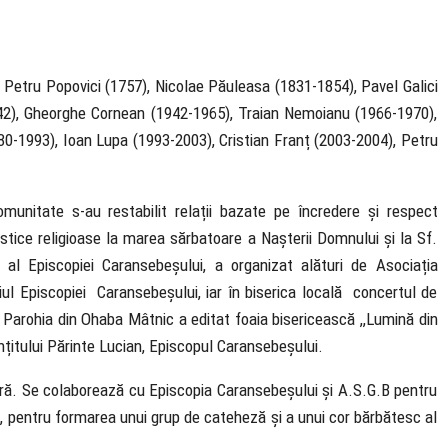
a; Petru Popovici (1757), Nicolae Păuleasa (1831-1854), Pavel Galici
42), Gheorghe Cornean (1942-1965), Traian Nemoianu (1966-1970),
80-1993), Ioan Lupa (1993-2003), Cristian Franț (2003-2004), Petru
munitate s-au restabilit relații bazate pe încredere și respect
istice religioase la marea sărbatoare a Nașterii Domnului și la Sf.
al Episcopiei Caransebeșului, a organizat alături de Asociația
sediul Episcopiei Caransebeșului, iar în biserica locală concertul de
“. Parohia din Ohaba Mâtnic a editat foaia bisericească ,,Lumină din
nțitului Părinte Lucian, Episcopul Caransebeșului.
țară. Se colaborează cu Episcopia Caransebeșului și A.S.G.B pentru
, pentru formarea unui grup de cateheză și a unui cor bărbătesc al