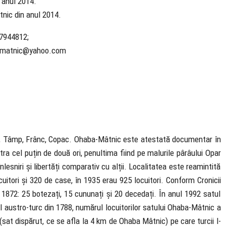
n anul 2014.
nic din anul 2014.
67944812;
bamatnic@yahoo.com
n, Tâmp, Frânc, Copac. Ohaba-Mâtnic este atestată documentar în
ra cel puțin de două ori, penultima fiind pe malurile pârâului Opar
esniri și libertăți comparativ cu alții. Localitatea este reamintită
itori și 320 de case, în 1935 erau 925 locuitori. Conform Cronicii
n 1872: 25 botezați, 15 cununați și 20 decedați. În anul 1992 satul
ul austro-turc din 1788, numărul locuitorilor satului Ohaba-Mâtnic a
 (sat dispărut, ce se afla la 4 km de Ohaba Mâtnic) pe care turcii l-