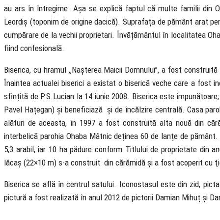
au ars în întregime. Așa se explică faptul că multe familii din
Leordiș (toponim de origine dacică). Suprafața de pământ arat pen
cumpărare de la vechii proprietari. Învățământul în localitatea Oh
fiind confesională.
Biserica, cu hramul ,,Nașterea Maicii Domnului’’, a fost construită 
Înaintea actualei biserici a existat o biserică veche care a fost i
sfințită de P.S.Lucian la 14 iunie 2008. Biserica este impunătoare; 
Pavel Hațegan) și beneficiază și de încălzire centrală. Casa paroh
alături de aceasta, în 1997 a fost construită alta nouă din că
interbelică parohia Ohaba Mâtnic deținea 60 de lanțe de pământ. 
5,3 arabil, iar 10 ha pădure conform Titlului de proprietate din an
lăcaș (22×10 m) s-a construit din cărămidă și a fost acoperit cu ţig
Biserica se află în centrul satului. Iconostasul este din zid, picta
pictură a fost realizată în anul 2012 de pictorii Damian Mihuț și Dam