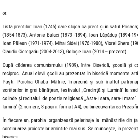
or.
Lista preoților: Ioan (1745) care slujea ca preot și în satul Prisac
(1854-1873), Antonie Balaci (1873 -1894), Ioan Lăpăduș (1894-19
Ioan Pălean (1971-1974), Mihai Sidei (1976-1980), Viorel Ghera (19
Claudiu Ciorogariu (2004-2013), Goloșie Ioan (2014 – prezent).
După căderea comunismului (1989), între Biserică, școală și co
reciproc. Anual elevii școlii au prezentat în biserică momente art
Paști. Parohia Ohaba Mâtnic, împreună și sub înaltul patronaj 
scriitorilor în grai bănățean, festivalul ,,Credință și Lumină’’ la 
colinde și recitalul de poezie religioasă ,,Asta-i sara, sara-i mare
lumină“ (2 numere, 8 pagini, format A4), cu binecuvântarea Preasfi
În fiecare an, parohia organizează pelerinaje la mănăstirile din 
continuarea proiectelor amintite mai sus. Se muncește, în prezent
bisericii.