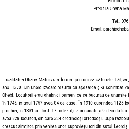
Hirotonit î
Preot la Ohaba Mât
Tel.: 07
Email: parohiaoha
Localitatea Ohaba Mâtnic s-a format prin unirea cătunelor Lățca
anul 1370. Din unele izvoare rezultă că așezarea și-a schimbat vat
Ohebi. Locuitorii erau ohabnici, oameni ce se bucurau de anumite înl
în 1745; în anul 1757 avea 84 de case. În 1910 cuprindea 1125 locu
parohiei, în 1831 au fost: 17 botezaţi, 5 cununați și 9 decedați; î
avea 328 locuitori, din care 324 credincioși ortodocși. După război
crescut simțitor, prin venirea unor supraviețuitori din satul Leordiș