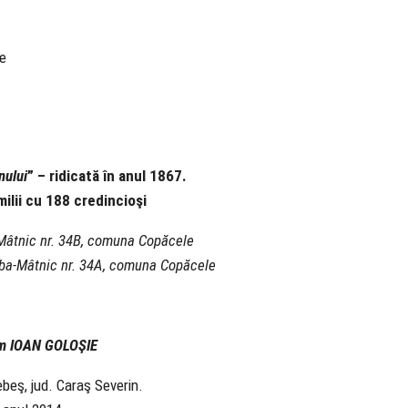
nului
” – ridicată în anul 1867.
amilii cu 188 credincioşi
Mâtnic nr. 34B, comuna Copăcele
ba-Mâtnic nr. 34A, comuna Copăcele
om IOAN GOLOŞIE
beş, jud. Caraş Severin.