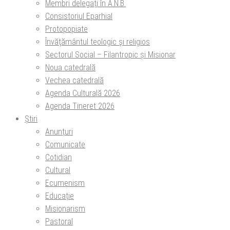
Membri delegaţi în A.N.B.
Consistoriul Eparhial
Protopopiate
Învăţământul teologic şi religios
Sectorul Social – Filantropic și Misionar
Noua catedrală
Vechea catedrală
Agenda Culturală 2026
Agenda Tineret 2026
Știri
Anunțuri
Comunicate
Cotidian
Cultural
Ecumenism
Educație
Misionarism
Pastoral