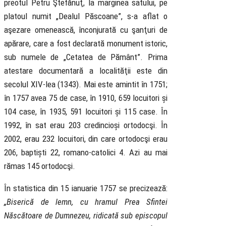
preotul Petru Ştefănuţ, la marginea satului, pe
platoul numit „Dealul Păscoane”, s-a aflat o
aşezare omenească, înconjurată cu şanţuri de
apărare, care a fost declarată monument istoric,
sub numele de „Cetatea de Pământ”. Prima
atestare documentară a localităţii este din
secolul XIV-lea (1343). Mai este amintit în 1751;
în 1757 avea 75 de case, în 1910, 659 locuitori și
104 case, în 1935, 591 locuitori și 115 case. În
1992, în sat erau 203 credincioși ortodocşi. În
2002, erau 232 locuitori, din care ortodocşi erau
206, baptiști 22, romano-catolici 4. Azi au mai
rămas 145 ortodocşi.
În statistica din 15 ianuarie 1757 se precizează:
„Biserică de lemn, cu hramul Prea Sfintei
Născătoare de Dumnezeu, ridicată sub episcopul