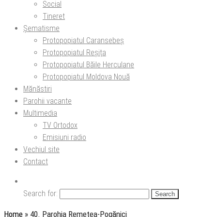
Social
Tineret
Șematisme
Protopopiatul Caransebeș
Protopopiatul Reșița
Protopopiatul Băile Herculane
Protopopiatul Moldova Nouă
Mănăstiri
Parohii vacante
Multimedia
TV Ortodox
Emisiuni radio
Vechiul site
Contact
Search for:
Home
»
40. Parohia Remetea-Pogănici