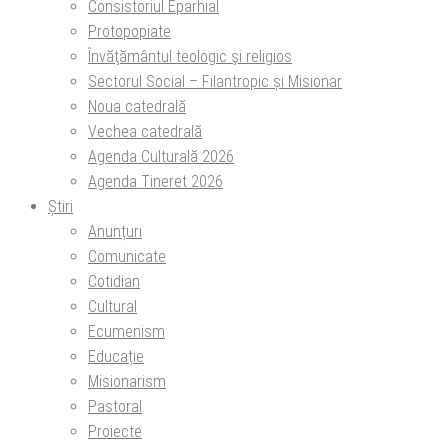
Consistoriul Eparhial
Protopopiate
Învăţământul teologic şi religios
Sectorul Social – Filantropic și Misionar
Noua catedrală
Vechea catedrală
Agenda Culturală 2026
Agenda Tineret 2026
Știri
Anunțuri
Comunicate
Cotidian
Cultural
Ecumenism
Educație
Misionarism
Pastoral
Proiecte