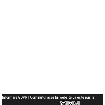
Seminarul
Teologic
Informare GDPR
| Conținutul acestui website vă este pus la