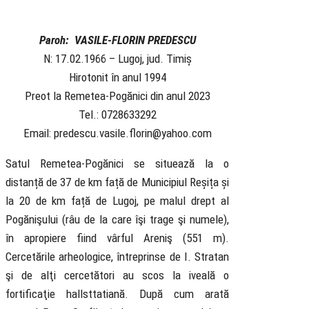
Paroh: VASILE-FLORIN PREDESCU
N: 17.02.1966 – Lugoj, jud. Timiș
Hirotonit în anul 1994
Preot la Remetea-Pogănici din anul 2023
Tel.: 0728633292
Email: predescu.vasile.florin@yahoo.com
Satul Remetea-Pogănici se situează la o
distanță de 37 de km față de
Municipiul Reșița și
la 20 de km față de Lugoj, pe malul drept al
Pogănişului (râu de la care îşi trage şi numele),
în apropiere fiind vârful Areniş (551 m).
Cercetările arheologice, întreprinse de I. Stratan
şi de alţi cercetători au scos la iveală o
fortificaţie hallsttatiană. După cum arată