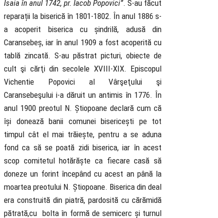
Isaia în anul 1742, pr. Iacob Popovici”
. S-au făcut
reparații la biserică în 1801-1802. În anul 1886 s-
a acoperit biserica cu șindrilă, adusă din
Caransebeș, iar în anul 1909 a fost acoperită cu
tablă zincată. S-au păstrat picturi, obiecte de
cult şi cărţi din secolele XVIII-XIX. Episcopul
Vichentie Popovici al Vârşeţului şi
Caransebeşului i-a dăruit un antimis în 1776. În
anul 1900 preotul N. Știopoane declară cum că
își donează banii comunei bisericești pe tot
timpul cât el mai trăiește, pentru a se aduna
fond ca să se poată zidi biserica, iar în acest
scop comitetul hotărăște ca fiecare casă să
doneze un forint începând cu acest an până la
moartea preotului N. Știopoane. Biserica din deal
era construită din piatră, pardosită cu cărămidă
pătrată,cu bolta în formă de semicerc și turnul