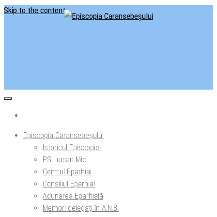
Skip to the content
Situl oficial al Episcopiei Caransebeșului
Episcopia Caransebeșului
Episcopia Caransebeșului
Istoricul Episcopiei
PS Lucian Mic
Centrul Eparhial
Consiliul Eparhial
Adunarea Eparhială
Membri delegaţi în A.N.B.