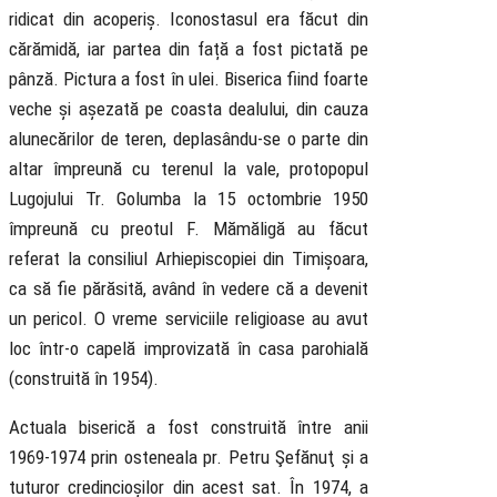
ridicat din acoperiș. Iconostasul era făcut din
cărămidă, iar partea din față a fost pictată pe
pânză. Pictura a fost în ulei. Biserica fiind foarte
veche și așezată pe coasta dealului, din cauza
alunecărilor de teren, deplasându-se o parte din
altar împreună cu terenul la vale, protopopul
Lugojului Tr. Golumba la 15 octombrie 1950
împreună cu preotul F. Mămăligă au făcut
referat la consiliul Arhiepiscopiei din Timișoara,
ca să fie părăsită, având în vedere că a devenit
un pericol. O vreme serviciile religioase au avut
loc într-o capelă improvizată în casa parohială
(construită în 1954).
Actuala biserică a fost construită între anii
1969-1974 prin osteneala pr. Petru Şefănuţ și a
tuturor credincioșilor din acest sat. În
1974, a