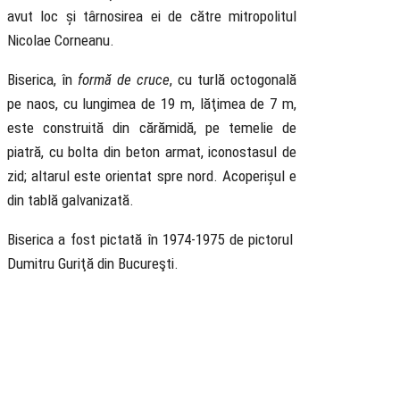
avut loc și târnosirea ei de către mitropolitul
Nicolae Corneanu.
Biserica, în
formă de cruce
, cu turlă octogonală
pe naos, cu lungimea de 19 m, lăţimea de 7 m,
este construită din cărămidă, pe temelie de
piatră, cu bolta din beton armat, iconostasul de
zid; altarul este orientat spre nord. Acoperișul e
din tablă galvanizată.
Biserica a fost pictată în 1974-1975 de pictorul
Dumitru Guriţă din Bucureşti.
Biserica
Ortodoxă
Română