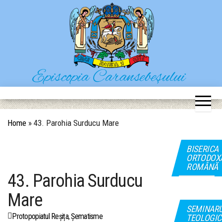
Skip
to
the
content
Episcopia Caransebeșului
Situl oficial al Episcopiei Caransebeșului
Home
»
43. Parohia Surducu Mare
BISERICA
ORTODOX
ROMÂNĂ
43. Parohia Surducu
Mare
SEMINAR
Protopopiatul Reșița
,
Șematisme
TEOLOGIC