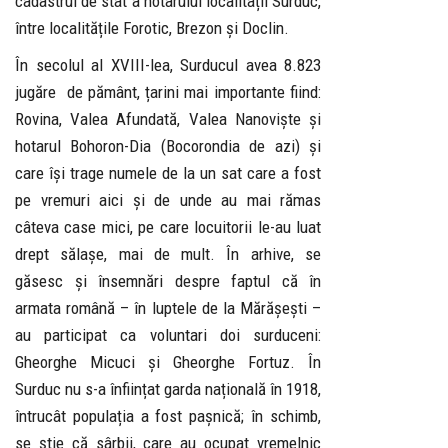
cadastrul de stat a hotarului localitații Surduc,
între localitățile Forotic, Brezon și Doclin.
În secolul al XVIII-lea, Surducul avea 8.823
jugăre de pământ, țarini mai importante fiind:
Rovina, Valea Afundată, Valea Nanoviște și
hotarul Bohoron-Dia (Bocorondia de azi) și
care își trage numele de la un sat care a fost
pe vremuri aici și de unde au mai rămas
câteva case mici, pe care locuitorii le-au luat
drept sălașe, mai de mult. În arhive, se
găsesc și însemnări despre faptul că în
armata română – în luptele de la Mărășești –
au participat ca voluntari doi surduceni:
Gheorghe Micuci și Gheorghe Fortuz. În
Surduc nu s-a înființat garda națională în 1918,
întrucât populația a fost pașnică; în schimb,
se ştie că sârbii, care au ocupat vremelnic