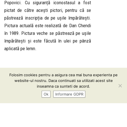
Popovici. Cu siguranță iconostasul a fost
pictat de către acești pictori, pentru că se
păstrează inscripția de pe ușile împărătești.
Pictura actuală este realizată de Dan Chendi
în 1989. Pictura veche se păstrează pe ușile
împărătești și este făcută în ulei pe pânză
aplicată pe lemn.
Folosim cookies pentru a asigura cea mai buna experienta pe
Informare GDPR
| Conținutul acestui website vă este pus
website-ul nostru. Daca continuati sa utilizati acest site
la dispoziţie sub termenii
CC BY-SA 3.0
inseamna ca sunteti de acord.
Ok
Informare GDPR