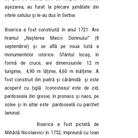
aşezarea, au furat la plecare jumătate din
vitele satului și le-au dus în Serbia.
Biserica a fost construită în anul 1721. Are
hramul „Nașterea Maicii Domnului” (8
septembrie) și se află pe noua listă a
monumentelor istorice. Sfântul locaș, în
formă de cruce, are dimensiunile: 12 m
lungime, 4,90 m lățime, 4,60 m înălțime. A
fost construit din piatră și cărămidă și este
acoperit cu țiglă. Iconostasul este de zid,
pardoseala din gresie; în pronaos și naos, pe
solee și în altar este pardoseală cu parchet
laminat.
Biserica a fost pictată de
Mihăilă Nicolaevici în 1752, împreună cu Ioan