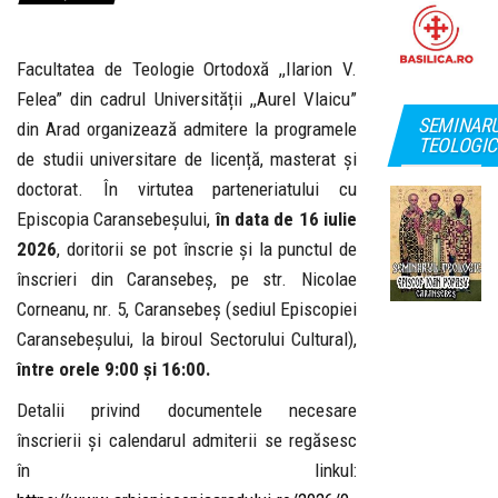
Facultatea de Teologie Ortodoxă ,,Ilarion V.
Felea” din cadrul Universității ,,Aurel Vlaicu”
SEMINAR
din Arad organizează admitere la programele
TEOLOGIC
de studii universitare de licență, masterat și
doctorat. În virtutea parteneriatului cu
Episcopia Caransebeșului,
în data de 16 iulie
2026
, doritorii se pot înscrie și la punctul de
înscrieri din Caransebeș, pe str. Nicolae
Corneanu, nr. 5, Caransebeș (sediul Episcopiei
Caransebeșului, la biroul Sectorului Cultural),
între orele 9:00 și 16:00.
Detalii privind documentele necesare
înscrierii și calendarul admiterii se regăsesc
în linkul: