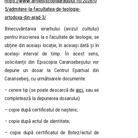
https://www.arhiepiscopiaaradului.ro/2026/0
5/admitere-la-facultatea-de-teologie-
ortodoxa-din-arad-3/
Binecuvântarea ierarhului (avizul cultului)
pentru înscrierea la o facultate de teologie, se
obține din aceiași locație, în aceiași dată și în
același interval de timp. În acest sens,
solicitanții din Episcopia Caransebeșului vor
depune un dosar la Centrul Eparhial din
Caransebeș, cu următoarele documente:
– cerere tip (se poate descarcă de
aici
, sau se
completează la depunerea dosarului)
– copie după certificatul de naștere;
– copie după actul de identitate;
– copie după certificatul de Botez/actul de