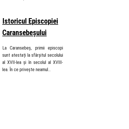
20 August 2018
Istoricul Episcopiei
Caransebeșului
La Caransebeș, primii episcopi
sunt atestați la sfârșitul secolului
al XVII-lea și în secolul al XVIII-
lea. În ce privește neamul…
Biserica
Ortodoxă
Română