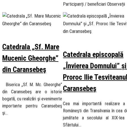
Participanți / beneficiari Observați
27 November 2018
27 November 2018
Catedrala „Sf. Mare
Catedrala episcopală
Mucenic Gheorghe”
„Învierea Domnului” și
din Caransebeş
Proroc Ilie Tesviteanu
Biserica „Sf. M. Mc. Gheorghe”
Caransebeş
din Caransebeş are o istorie
bogată, cu realizări şi evenimente
Cea mai importantă realizare a B
importante pentru Caransebeş
Româneşti din Transilvania în cea 
şi…
jumătate a secolului al XIX-lea
Sfântului…