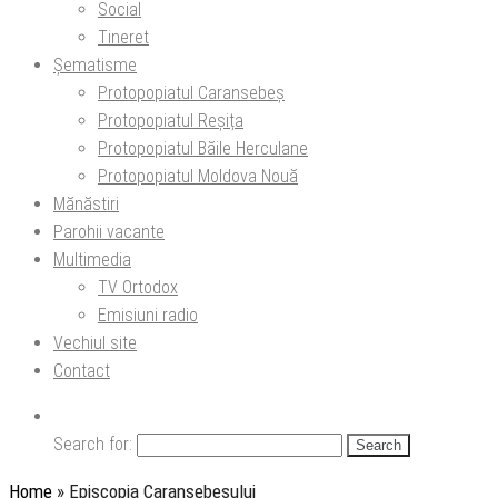
Social
Tineret
Șematisme
Protopopiatul Caransebeș
Protopopiatul Reșița
Protopopiatul Băile Herculane
Protopopiatul Moldova Nouă
Mănăstiri
Parohii vacante
Multimedia
TV Ortodox
Emisiuni radio
Vechiul site
Contact
Search for:
Home
»
Episcopia Caransebeșului