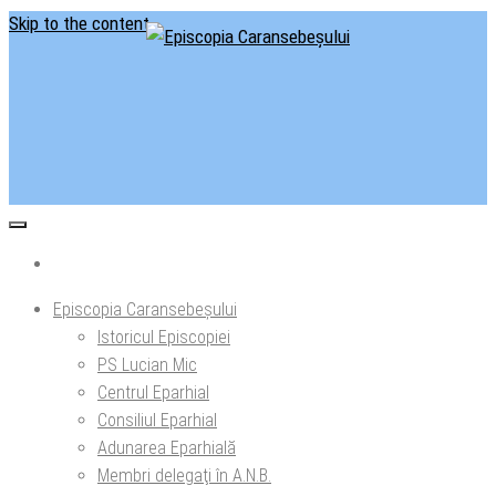
Skip to the content
Situl oficial al Episcopiei Caransebeșului
Episcopia Caransebeșului
Episcopia Caransebeșului
Istoricul Episcopiei
PS Lucian Mic
Centrul Eparhial
Consiliul Eparhial
Adunarea Eparhială
Membri delegaţi în A.N.B.