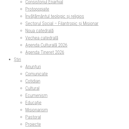
Consistoriul Eparhial
Protopopiate
Învăţământul teologic şi religios
Sectorul Social – Filantropic și Misionar
Noua catedrală
Vechea catedrală
Agenda Culturală 2026
Agenda Tineret 2026
Știri
Anunțuri
Comunicate
Cotidian
Cultural
Ecumenism
Educație
Misionarism
Pastoral
Proiecte