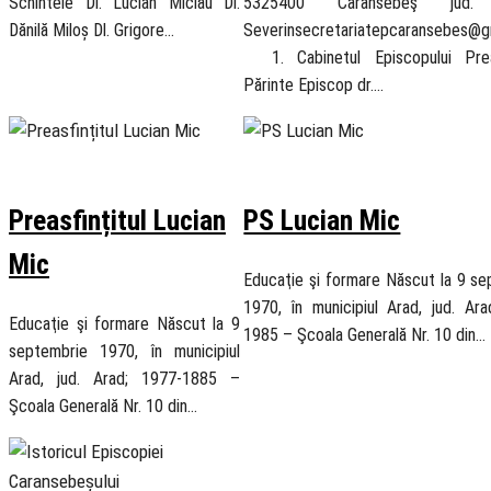
Schinteie Dl. Lucian Miclău Dl.
5325400 Caransebeş jud. 
Dănilă Miloș Dl. Grigore…
Severinsecretariatepcaransebes@g
1. Cabinetul Episcopului Preas
Părinte Episcop dr.…
18 November 2018
6 November 2018
Preasfințitul Lucian
PS Lucian Mic
Mic
Educaţie şi formare Născut la 9 s
1970, în municipiul Arad, jud. Ar
Educaţie şi formare Născut la 9
1985 – Şcoala Generală Nr. 10 din…
septembrie 1970, în municipiul
Arad, jud. Arad; 1977-1885 –
Şcoala Generală Nr. 10 din…