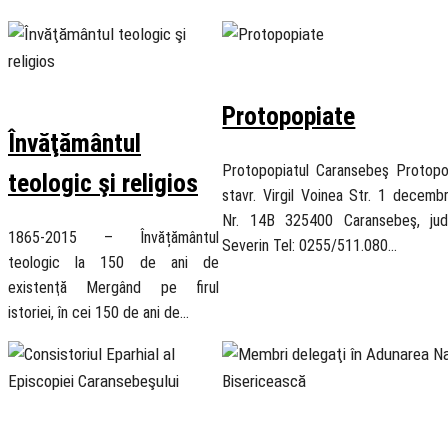
21 November 2018
27 November 2018
Protopopiate
Învăţământul
Protopopiatul Caransebeş Protopop
teologic şi religios
stavr. Virgil Voinea Str. 1 decemb
Nr. 14B 325400 Caransebeş, jud
1865-2015 – Învățământul
Severin Tel: 0255/511.080…
teologic la 150 de ani de
existenţă Mergând pe firul
istoriei, în cei 150 de ani de…
21 November 2018
21 November 2018