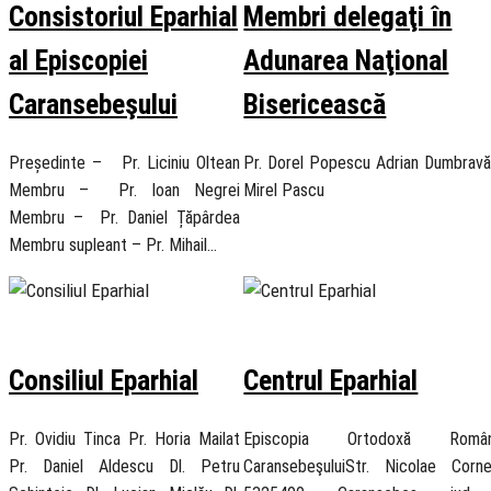
Consistoriul Eparhial
Membri delegaţi în
al Episcopiei
Adunarea Naţional
Caransebeşului
Bisericească
Președinte – Pr. Liciniu Oltean
Pr. Dorel Popescu Adrian Dumbravă
Membru – Pr. Ioan Negrei
Mirel Pascu
Membru – Pr. Daniel Țăpârdea
Membru supleant – Pr. Mihail…
21 November 2018
21 November 2018
Consiliul Eparhial
Centrul Eparhial
Pr. Ovidiu Tinca Pr. Horia Mailat
Episcopia Ortodoxă Ro
Pr. Daniel Aldescu Dl. Petru
CaransebeşuluiStr. Nicolae Corn