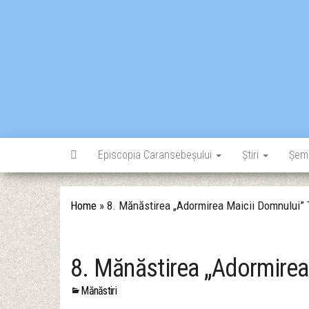
Skip
to
the
content
Episcopia Caransebeșului
Știri
Șem
Home
»
8. Mănăstirea „Adormirea Maicii Domnului” 
8. Mănăstirea „Adormirea
Mănăstiri