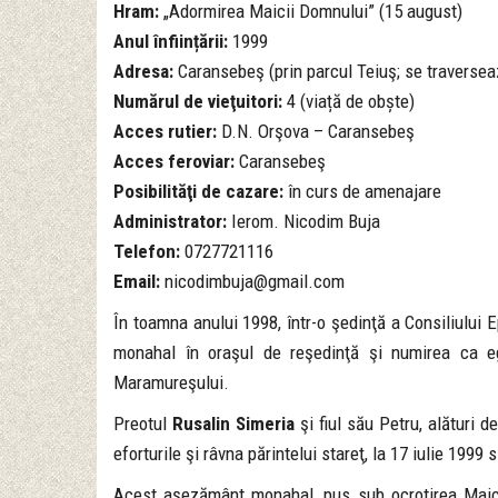
Hram:
„Adormirea Maicii Domnului” (15 august)
Anul înființării:
1999
Adresa:
Caransebeş (prin parcul Teiuş; se traverseaz
Numărul de vieţuitori:
4 (viață de obște)
Acces rutier:
D.N. Orşova – Caransebeş
Acces feroviar:
Caransebeş
Posibilităţi de cazare:
în curs de amenajare
Administrator:
Ierom. Nicodim Buja
Telefon:
0727721116
Email:
nicodimbuja@gmail.com
În toamna anului 1998, într-o şedinţă a Consiliului
monahal în oraşul de reşedinţă şi numirea ca 
Maramureşului.
Preotul
Rusalin Simeria
şi fiul său Petru, alături d
eforturile şi râvna părintelui stareţ, la 17 iulie 1999 
Acest aşezământ monahal, pus sub ocrotirea Maici