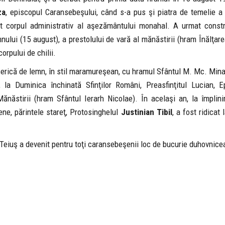
za
, episcopul Caransebeşului, când s-a pus şi piatra de temelie a b
at corpul administrativ al aşezământului monahal. A urmat constr
ului (15 august), a prestolului de vară al mănăstirii (hram Înălţare
orpului de chilii.
iserică de lemn, în stil maramureşean, cu hramul Sfântul M. Mc. Mina
 la Duminica închinată Sfinţilor Români, Preasfinţitul Lucian, E
ănăstirii (hram Sfântul Ierarh Nicolae). În acelaşi an, la împlini
ene, părintele stareţ, Protosinghelul
Justinian Tibil
, a fost ridicat 
 Teiuş a devenit pentru toţi caransebeşenii loc de bucurie duhovnice