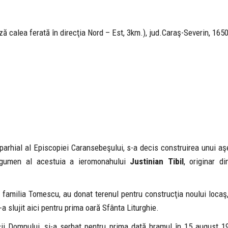
ă calea ferată în direcţia Nord – Est, 3km.), jud.Caraş-Severin, 165
 Eparhial al Episcopiei Caransebeşului, s-a decis construirea unui 
egumen al acestuia a ieromonahului
Justinian Tibil
, originar di
e familia Tomescu, au donat terenul pentru construcţia noului locaş,
s-a slujit aici pentru prima oară Sfânta Liturghie.
i Domnului, şi-a serbat pentru prima dată hramul în 15 august 19