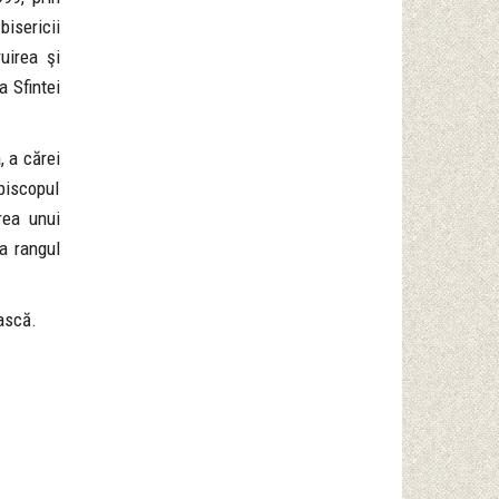
isericii
uirea şi
a Sfintei
, a cărei
piscopul
rea unui
la rangul
ască.