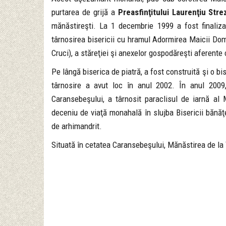
purtarea de grijă a
Preasfinţitului Laurenţiu Stre
mănăstireşti. La 1 decembrie 1999 a fost finaliz
târnosirea bisericii cu hramul Adormirea Maicii Domn
Cruci), a stăreţiei şi anexelor gospodăreşti aferente c
Pe lângă biserica de piatră, a fost construită şi o b
târnosire a avut loc în anul 2002. În anul 2009,
Caransebeşului, a târnosit paraclisul de iarnă al M
deceniu de viaţă monahală în slujba Bisericii bănăţ
de arhimandrit.
Situată în cetatea Caransebeşului, Mănăstirea de la