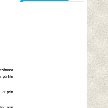
0
aşezământ
n părţile
 iar prin
99, prin