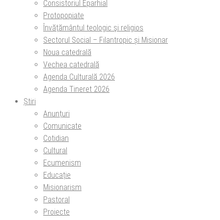
Consistoriul Eparhial
Protopopiate
Învăţământul teologic şi religios
Sectorul Social – Filantropic și Misionar
Noua catedrală
Vechea catedrală
Agenda Culturală 2026
Agenda Tineret 2026
Știri
Anunțuri
Comunicate
Cotidian
Cultural
Ecumenism
Educație
Misionarism
Pastoral
Proiecte