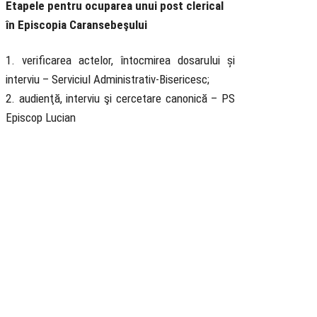
Etapele pentru ocuparea unui post clerical
în Episcopia Caransebeşului
1. verificarea actelor, întocmirea dosarului și
interviu – Serviciul Administrativ-Bisericesc;
2. audienţă, interviu şi cercetare canonică – PS
Episcop Lucian
Biserica
Ortodoxă
Română