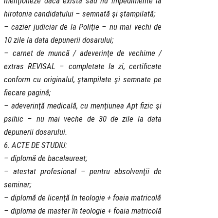
menţioneze dacă există sau nu impedimente la
hirotonia candidatului – semnată şi ştampilată;
– cazier judiciar de la Poliţie – nu mai vechi de
10 zile la data depunerii dosarului;
– carnet de muncă / adeverinţe de vechime /
extras REVISAL – completate la zi, certificate
conform cu originalul, ştampilate şi semnate pe
fiecare pagină;
– adeverinţă medicală, cu menţiunea Apt fizic şi
psihic – nu mai veche de 30 de zile la data
depunerii dosarului.
6. ACTE DE STUDIU:
– diplomă de bacalaureat;
– atestat profesional – pentru absolvenţii de
seminar;
– diplomă de licenţă în teologie + foaia matricolă
– diploma de master în teologie + foaia matricolă