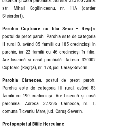
biserică și casă parohială. Adresa: 325100 Anina,
str. Mihail Kogălniceanu, nr. 11A (cartier
Steierdorf).
Parohia Cuptoare cu filia Secu – Reşiţa
,
postul de preot paroh. Parohia este de categoria
II rural B, având 85 familii cu 185 credincioşi în
parohie, iar 22 familii cu 46 credincioşi în filie.
Are biserică și casă parohială. Adresa: 320002
Cuptoare (Reşiţa), nr. 178, jud. Caraş-Severin.
Parohia Cârnecea
, postul de preot paroh.
Parohia este de categoria III rural, având 83
familii cu 190 credincioşi. Are biserică și casă
parohială. Adresa: 327396 Cârnecea, nr. 1,
comuna Ticvaniu Mare, jud. Caraş-Severin.
Protopopiatul Băile Herculane