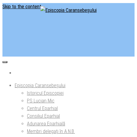
Skip to the content
Situl oficial al Episcopiei Caransebeșului
Episcopia Caransebeșului
Episcopia Caransebeșului
Istoricul Episcopiei
PS Lucian Mic
Centrul Eparhial
Consiliul Eparhial
Adunarea Eparhială
Membri delegaţi în A.N.B.