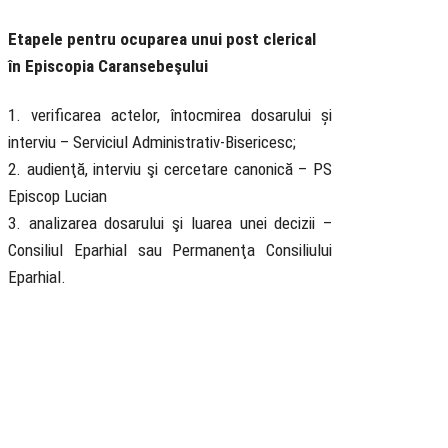
Etapele pentru ocuparea unui post clerical
în Episcopia Caransebeşului
1. verificarea actelor, întocmirea dosarului și
interviu – Serviciul Administrativ-Bisericesc;
2. audienţă, interviu şi cercetare canonică – PS
Episcop Lucian
3. analizarea dosarului şi luarea unei decizii –
Consiliul Eparhial sau Permanenţa Consiliului
Eparhial.
Biserica
Ortodoxă
Română