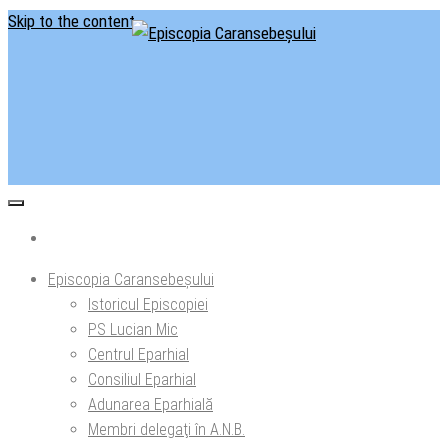
Skip to the content
Situl oficial al Episcopiei Caransebeșului
Episcopia Caransebeșului
Episcopia Caransebeșului
Istoricul Episcopiei
PS Lucian Mic
Centrul Eparhial
Consiliul Eparhial
Adunarea Eparhială
Membri delegaţi în A.N.B.