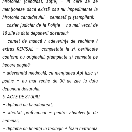
hirotoniei (candidat, soţie) – în care să se
menţioneze dacă există sau nu impedimente la
hirotonia candidatului – semnată şi ştampilată;
– cazier judiciar de la Poliţie – nu mai vechi de
10 zile la data depunerii dosarului;
– carnet de muncă / adeverinţe de vechime /
extras REVISAL – completate la zi, certificate
conform cu originalul, ştampilate şi semnate pe
fiecare pagină;
– adeverinţă medicală, cu menţiunea Apt fizic şi
psihic – nu mai veche de 30 de zile la data
depunerii dosarului.
6. ACTE DE STUDIU:
– diplomă de bacalaureat;
– atestat profesional – pentru absolvenţii de
seminar;
– diplomă de licenţă în teologie + foaia matricolă