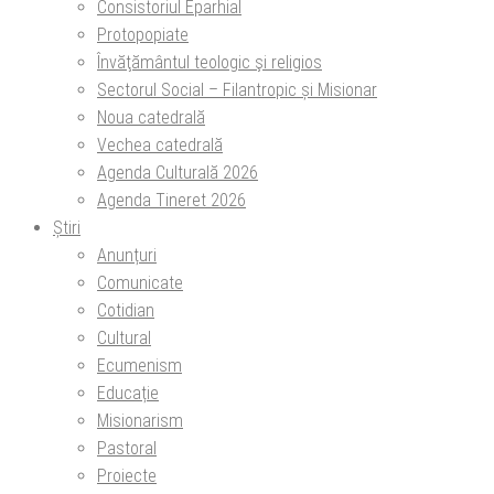
Consistoriul Eparhial
Protopopiate
Învăţământul teologic şi religios
Sectorul Social – Filantropic și Misionar
Noua catedrală
Vechea catedrală
Agenda Culturală 2026
Agenda Tineret 2026
Știri
Anunțuri
Comunicate
Cotidian
Cultural
Ecumenism
Educație
Misionarism
Pastoral
Proiecte