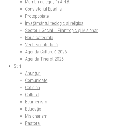
Membri delegaţi în A.N.B.
Consistoriul Eparhial
Protopopiate
Învăţământul teologic şi religios
Sectorul Social – Filantropic și Misionar
Noua catedrală
Vechea catedrală
Agenda Culturală 2026
Agenda Tineret 2026
Știri
Anunțuri
Comunicate
Cotidian
Cultural
Ecumenism
Educație
Misionarism
Pastoral