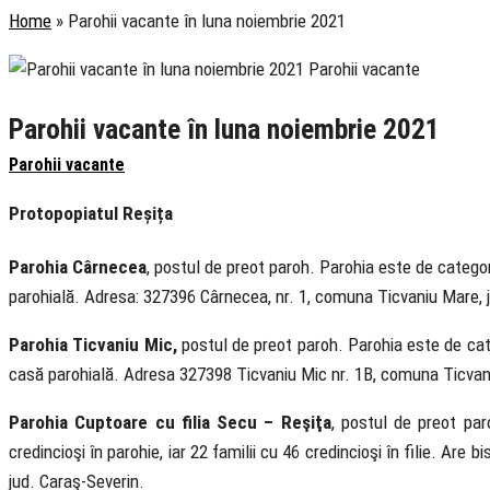
Home
»
Parohii vacante în luna noiembrie 2021
Parohii vacante în luna noiembrie 2021
Parohii vacante
Protopopiatul Reșița
Parohia Cârnecea
, postul de preot paroh. Parohia este de categori
parohială. Adresa: 327396 Cârnecea, nr. 1, comuna Ticvaniu Mare, 
Parohia Ticvaniu Mic,
postul de preot paroh. Parohia este de cate
casă parohială. Adresa 327398 Ticvaniu Mic nr. 1B, comuna Ticvani
Parohia Cuptoare cu filia Secu – Reşiţa
, postul de preot par
credincioşi în parohie, iar 22 familii cu 46 credincioşi în filie. Are
jud. Caraş-Severin.