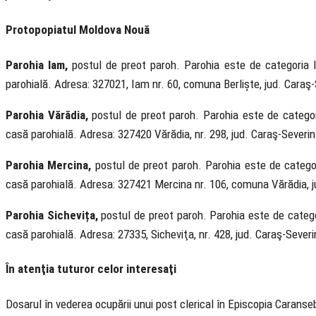
Protopopiatul Moldova Nouă
Parohia Iam,
postul de preot paroh. Parohia este de categoria II
parohială. Adresa: 327021, Iam nr. 60, comuna Berliște, jud. Caraş-
Parohia Vărădia,
postul de preot paroh. Parohia este de categori
casă parohială. Adresa: 327420 Vărădia, nr. 298, jud. Caraş-Severin
Parohia Mercina,
postul de preot paroh. Parohia este de categori
casă parohială. Adresa: 327421 Mercina nr. 106, comuna Vărădia, j
Parohia Sichevița,
postul de preot paroh. Parohia este de categor
casă parohială. Adresa: 27335, Sicheviţa, nr. 428, jud. Caraş-Severi
În atenţia tuturor celor interesaţi
Dosarul în vederea ocupării unui post clerical în Episcopia Carans