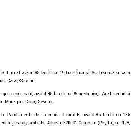
a III rural, având 83 familii cu 190 credincioşi. Are biserică și casă
jud. Caraş-Severin.
goria misionară, având 45 familii cu 96 credincioşi. Are biserică și
u Mare, jud. Caraş-Severin.
oh. Parohia este de categoria II rural B, având 85 familii cu 185
 biserică și casă parohială. Adresa: 320002 Cuptoare (Reşiţa), nr. 178,