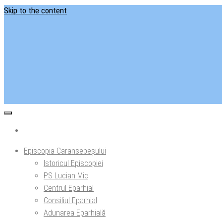
Skip to the content
Situl ofi
Ep
Episcopia Caransebeșului
Istoricul Episcopiei
PS Lucian Mic
Centrul Eparhial
Consiliul Eparhial
Adunarea Eparhială