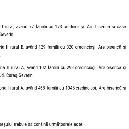
I rural, având 77 familii cu 173 credincioşi. Are biserică și casă
Severin.
a II rural B, având 129 familii cu 320 credincioşi. Are biserică și
.
a II rural A, având 102 familii cu 293 credincioşi. Are biserică și
ud. Caraş-Severin.
ia I rural A, având 468 familii cu 1045 credincioşi. Are biserică și
n.
ebeşului trebuie să conţină următoarele acte: