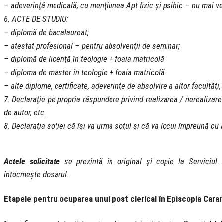
– adeverinţă medicală, cu menţiunea Apt fizic şi psihic – nu mai ve
6. ACTE DE STUDIU:
– diplomă de bacalaureat;
– atestat profesional – pentru absolvenţii de seminar;
– diplomă de licenţă în teologie + foaia matricolă
– diploma de master în teologie + foaia matricolă
– alte diplome, certificate, adeverinţe de absolvire a altor facultăţi,
7. Declaraţie pe propria răspundere privind realizarea / nerealizarea u
de autor, etc.
8. Declaraţia soţiei că îşi va urma soţul şi că va locui împreună cu
Actele solicitate
se prezintă în original şi copie la Serviciul 
întocmește dosarul.
Etapele pentru ocuparea unui post clerical în Episcopia Cara