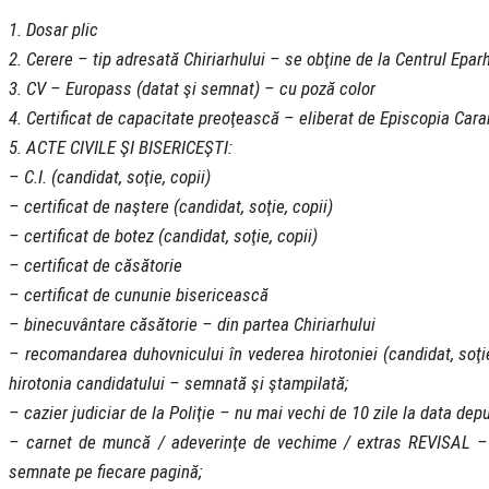
1. Dosar plic
2. Cerere – tip adresată Chiriarhului – se obţine de la Centrul Eparh
3. CV – Europass (datat şi semnat) – cu poză color
4. Certificat de capacitate preoţească – eliberat de Episcopia Car
5. ACTE CIVILE ŞI BISERICEŞTI:
– C.I. (candidat, soţie, copii)
– certificat de naştere (candidat, soţie, copii)
– certificat de botez (candidat, soţie, copii)
– certificat de căsătorie
– certificat de cununie bisericească
– binecuvântare căsătorie – din partea Chiriarhului
– recomandarea duhovnicului în vederea hirotoniei (candidat, soţ
hirotonia candidatului – semnată şi ştampilată;
– cazier judiciar de la Poliţie – nu mai vechi de 10 zile la data depu
– carnet de muncă / adeverinţe de vechime / extras REVISAL – co
semnate pe fiecare pagină;