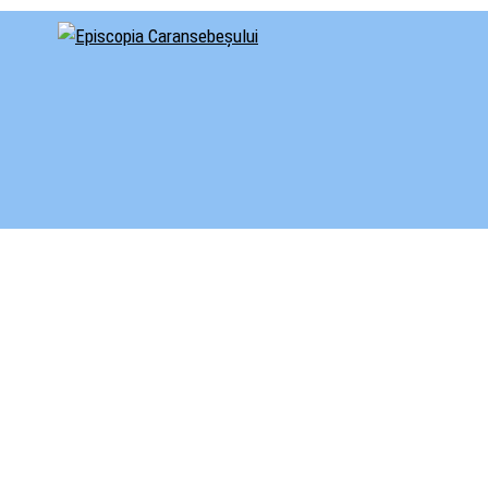
cial al Episcopiei Caransebeșului
iscopia Caransebeșului