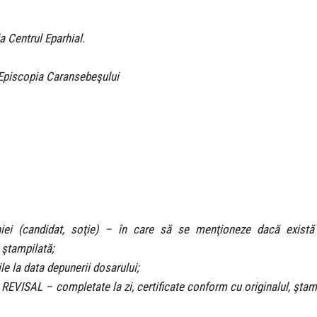
a Centrul Eparhial.
e Episcopia Caransebeşului
iei (candidat, soţie) – în care să se menţioneze dacă exist
 ştampilată;
ile la data depunerii dosarului;
REVISAL – completate la zi, certificate conform cu originalul, ştam