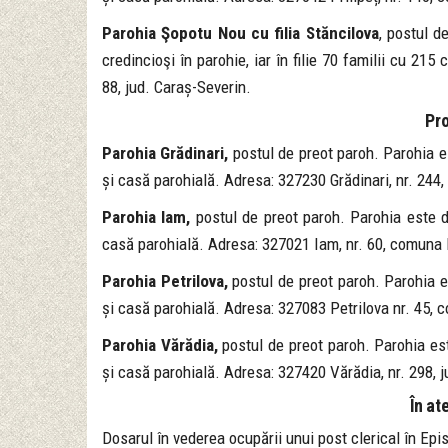
Parohia Şopotu Nou cu filia Stăncilova
, postul d
credincioşi în parohie, iar în filie 70 familii cu 21
88, jud. Caraș-Severin.
Pr
Parohia Grădinari,
postul de preot paroh. Parohia es
și casă parohială. Adresa: 327230 Grădinari, nr. 244,
Parohia Iam,
postul de preot paroh. Parohia este de
casă parohială. Adresa: 327021 Iam, nr. 60, comuna B
Parohia Petrilova,
postul de preot paroh. Parohia es
și casă parohială. Adresa: 327083 Petrilova nr. 45, 
Parohia Vărădia,
postul de preot paroh. Parohia est
și casă parohială. Adresa: 327420 Vărădia, nr. 298, 
În at
Dosarul în vederea ocupării unui post clerical în Ep