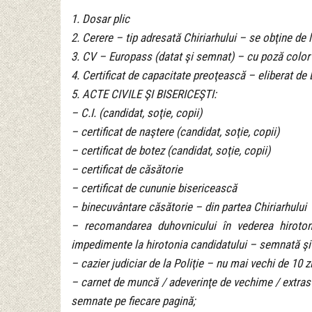
1. Dosar plic
2. Cerere – tip adresată Chiriarhului – se obţine de l
3. CV – Europass (datat şi semnat) – cu poză color
4. Certificat de capacitate preoţească – eliberat d
5. ACTE CIVILE ŞI BISERICEŞTI:
– C.I. (candidat, soţie, copii)
– certificat de naştere (candidat, soţie, copii)
– certificat de botez (candidat, soţie, copii)
– certificat de căsătorie
– certificat de cununie bisericească
– binecuvântare căsătorie – din partea Chiriarhului
– recomandarea duhovnicului în vederea hiroton
impedimente la hirotonia candidatului – semnată şi
– cazier judiciar de la Poliţie – nu mai vechi de 10 z
– carnet de muncă / adeverinţe de vechime / extras 
semnate pe fiecare pagină;