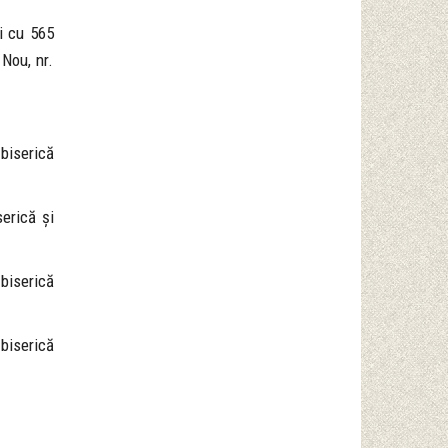
ii cu 565
 Nou, nr.
 biserică
serică și
 biserică
 biserică