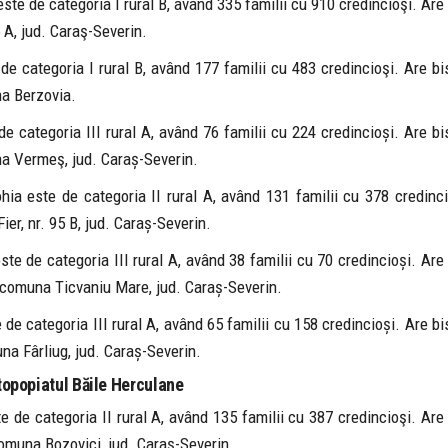
ste de categoria I rural B, având 335 familii cu 910 credincioşi. Are
 A, jud. Caraş-Severin.
de categoria I rural B, având 177 familii cu 483 credincioşi. Are bi
na Berzovia.
de categoria III rural A, având 76 familii cu 224 credincioși. Are bi
na Vermeş, jud. Caraș-Severin.
hia este de categoria II rural A, având 131 familii cu 378 credinc
er, nr. 95 B, jud. Caraș-Severin.
ste de categoria III rural A, având 38 familii cu 70 credincioși. Are
 comuna Ticvaniu Mare, jud. Caraș-Severin.
 de categoria III rural A, având 65 familii cu 158 credincioși. Are bi
na Fârliug, jud. Caraș-Severin.
topopiatul Băile Herculane
e de categoria II rural A, având 135 familii cu 387 credincioşi. Are
 comuna Bozovici, jud. Caraş-Severin.