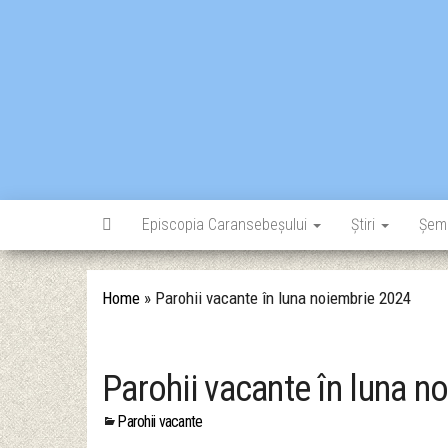
Skip
to
the
content
Episcopia Caransebeșului
Știri
Șem
Home
»
Parohii vacante în luna noiembrie 2024
Parohii vacante în luna n
Parohii vacante