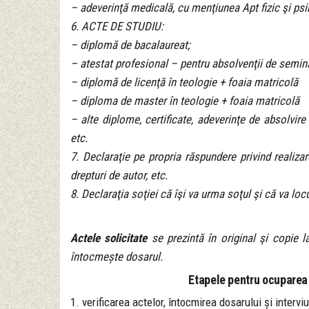
– adeverinţă medicală, cu menţiunea Apt fizic şi psi
6. ACTE DE STUDIU:
– diplomă de bacalaureat;
– atestat profesional – pentru absolvenţii de semina
– diplomă de licenţă în teologie + foaia matricolă
– diploma de master în teologie + foaia matricolă
– alte diplome, certificate, adeverinţe de absolvire a
etc.
7. Declaraţie pe propria răspundere privind realizarea
drepturi de autor, etc.
8. Declaraţia soţiei că îşi va urma soţul şi că va lo
Actele solicitate
se prezintă în original şi copie l
întocmește dosarul.
Etapele pentru ocuparea 
1. verificarea actelor, întocmirea dosarului și intervi