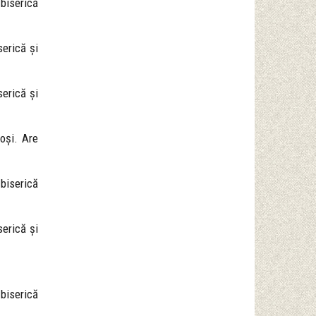
 biserică
serică și
serică și
ioși. Are
 biserică
serică și
 biserică