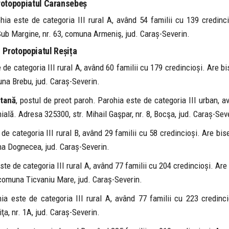
rotopopiatul Caransebeș
hia este de categoria III rural A, având 54 familii cu 139 credinci
Sub Margine, nr. 63, comuna Armeniş, jud. Caraș-Severin.
Protopopiatul Reșița
 de categoria III rural A, având 60 familii cu 179 credincioși. Are bi
na Brebu, jud. Caraș-Severin.
ntană
, postul de preot paroh. Parohia este de categoria III urban, 
hială. Adresa 325300, str. Mihail Gaşpar, nr. 8, Bocşa, jud. Caraș-Sev
de categoria III rural B, având 29 familii cu 58 credincioși. Are bis
na Dognecea, jud. Caraș-Severin.
ste de categoria III rural A, având 77 familii cu 204 credincioși. Are
 comuna Ticvaniu Mare, jud. Caraș-Severin.
ia este de categoria III rural A, având 77 familii cu 223 credinci
a, nr. 1A, jud. Caraș-Severin.