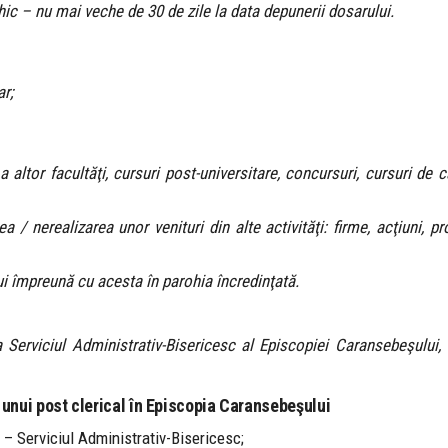
hic – nu mai veche de 30 de zile la data depunerii dosarului.
r;
 altor facultăţi, cursuri post-universitare, concursuri, cursuri de ca
 / nerealizarea unor venituri din alte activităţi: firme, acţiuni, pro
cui împreună cu acesta în parohia încredinţată.
a Serviciul Administrativ-Bisericesc al Episcopiei Caransebeşului,
unui post clerical în Episcopia Caransebeşului
u – Serviciul Administrativ-Bisericesc;