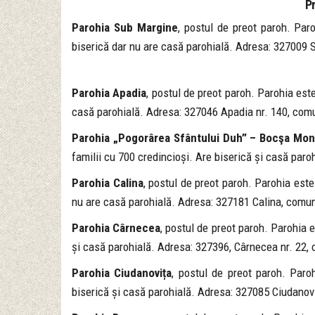
P
Parohia Sub Margine
, postul de preot paroh. Paro
biserică dar nu are casă parohială. Adresa: 327009 
Parohia Apadia
, postul de preot paroh. Parohia este
casă parohială. Adresa: 327046 Apadia nr. 140, comu
Parohia „Pogorârea Sfântului Duh” – Bocşa Mo
familii cu 700 credincioși. Are biserică și casă paro
Parohia Calina
, postul de preot paroh. Parohia este 
nu are casă parohială. Adresa: 327181 Calina, comu
Parohia Cârnecea
, postul de preot paroh. Parohia e
și casă parohială. Adresa: 327396, Cârnecea nr. 22,
Parohia Ciudanovița
, postul de preot paroh. Paroh
biserică și casă parohială. Adresa: 327085 Ciudanoviţ