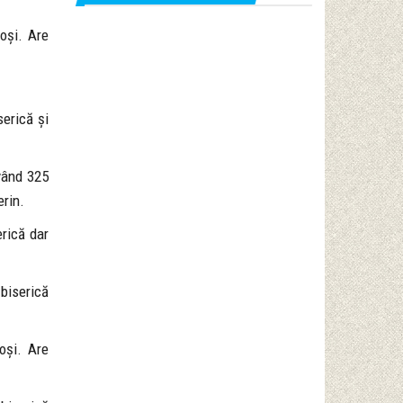
oși. Are
serică și
având 325
erin.
erică dar
 biserică
oși. Are