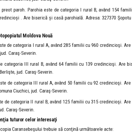
e preot paroh. Parohia este de categoria I rural B, având 154 famil
5 credincioși . Are biserică și casă parohială. Adresa: 327370 Şopotu
otopopiatul Moldova Nouă
te de categoria I rural A, având 285 familii cu 960 credincioşi. Are
 jud. Caraş-Severin.
 categoria III rural B, având 64 familii cu 139 credincioşi. Are bi
erlişte, jud. Caraş-Severin.
te de categoria III rural A, având 50 familii cu 92 credincioşi. Are
comuna Ciuchici, jud. Caraş-Severin.
e de categoria II rural B, având 125 familii cu 315 credincioşi. Are
jud. Caraş-Severin.
enţia tuturor celor interesaţi
iscopia Caransebeşului trebuie să conţină următoarele acte: