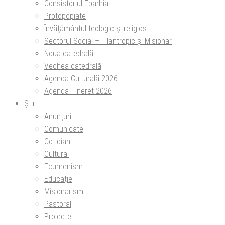
Consistoriul Eparhial
Protopopiate
Învăţământul teologic şi religios
Sectorul Social – Filantropic și Misionar
Noua catedrală
Vechea catedrală
Agenda Culturală 2026
Agenda Tineret 2026
Știri
Anunțuri
Comunicate
Cotidian
Cultural
Ecumenism
Educație
Misionarism
Pastoral
Proiecte