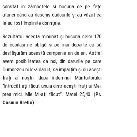
constat in zâmbetele si bucuria de pe fețe
atunci când au deschis cadourile și au văzut ca
le-au fost împlinite dorințele.
Rezultatul acesta minunat și bucuria celor 170
de copilași ne obligă si pe mai departe ca să
desfășurăm această campanie an de an. Astfel
avem posibilitatea ca noi, din darurile pe care
Dumnezeu ni le-a dăruit, sa impărțim și cu acești
frați ai noștri, dupa îndemnul Mântuitorului
“întrucât aţi făcut unuia dintr-aceşti fraţi ai Mei,
prea mici, Mie Mi-aţi făcut”. Matei 25,40. (
Pr.
Cosmin Brebu
)