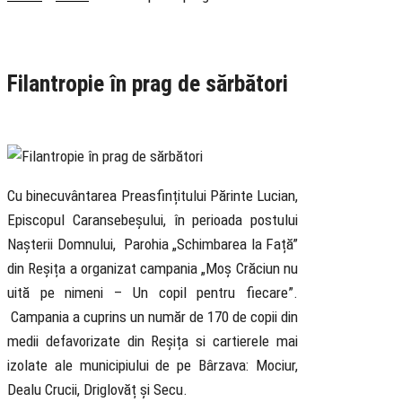
Rubrica
Social
Știri
Filantropie în prag de sărbători
23 December 2022
Cu binecuvântarea Preasfințitului Părinte Lucian,
Episcopul Caransebeșului, în perioada postului
Nașterii Domnului, Parohia „Schimbarea la Față”
din Reșița a organizat campania „Moș Crăciun nu
uită pe nimeni – Un copil pentru fiecare”.
Campania a cuprins un număr de 170 de copii din
medii defavorizate din Reșița si cartierele mai
izolate ale municipiului de pe Bârzava: Mociur,
Dealu Crucii, Driglovăț și Secu.