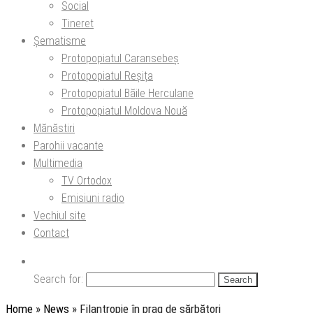
Social
Tineret
Șematisme
Protopopiatul Caransebeș
Protopopiatul Reșița
Protopopiatul Băile Herculane
Protopopiatul Moldova Nouă
Mănăstiri
Parohii vacante
Multimedia
TV Ortodox
Emisiuni radio
Vechiul site
Contact
Search for:
Home
»
News
»
Filantropie în prag de sărbători