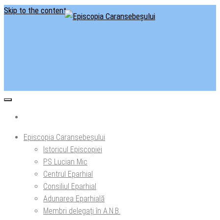
Skip to the content
Situl oficial al Episcopiei Caransebeșului
Episcopia Caransebeșului
Episcopia Caransebeșului
Istoricul Episcopiei
PS Lucian Mic
Centrul Eparhial
Consiliul Eparhial
Adunarea Eparhială
Membri delegaţi în A.N.B.