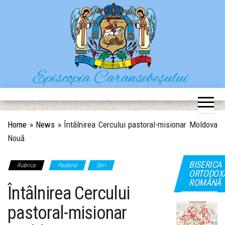
Skip
to
the
content
Episcopia Caransebeșului
Situl oficial al Episcopiei Caransebeșului
Home
»
News
»
Întâlnirea Cercului pastoral-misionar Moldova
Nouă
BISERICA
Rubrica
Pastoral
Știri
ORTODOX
ROMÂNĂ
Întâlnirea Cercului
pastoral-misionar