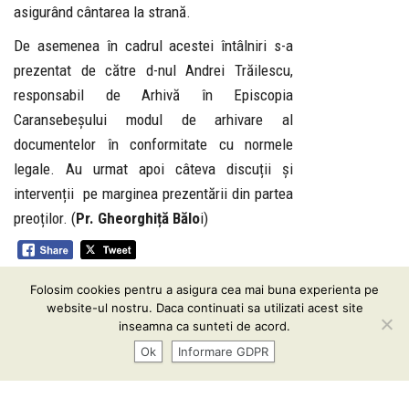
asigurând cântarea la strană.
De asemenea în cadrul acestei întâlniri s-a
prezentat de către d-nul Andrei Trăilescu,
responsabil de Arhivă în Episcopia
Caransebeșului modul de arhivare al
documentelor în conformitate cu normele
legale. Au urmat apoi câteva discuții și
intervenții pe marginea prezentării din partea
preoților. (
Pr. Gheorghiță Bălo
i)
Folosim cookies pentru a asigura cea mai buna experienta pe
Informare GDPR
| Conținutul acestui website vă este pus
website-ul nostru. Daca continuati sa utilizati acest site
la dispoziţie sub termenii
CC BY-SA 3.0
inseamna ca sunteti de acord.
Ok
Informare GDPR