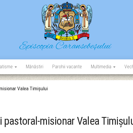
Episcopia Caransebeșului
Situl oficial al Episcopiei Caransebeșului
atisme
Mănăstiri
Parohii vacante
Multimedia
Vech
-misionar Valea Timișului
i pastoral-misionar Valea Timișul