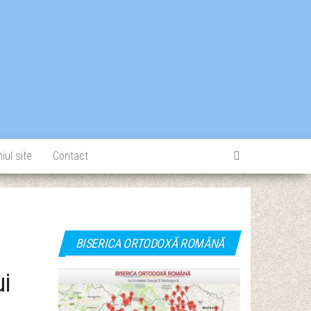
iul site
Contact
BISERICA ORTODOXĂ ROMÂNĂ
ui