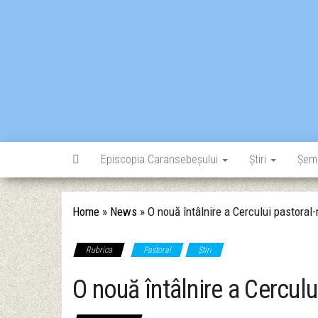
Skip
to
the
content
Episcopia Caransebeșului
Știri
Șem
Home
»
News
»
O nouă întâlnire a Cercului pastoral
Rubrica
Pastoral
Știri
O nouă întâlnire a Cerculu