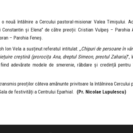
 o nouă întâlnire a Cercului pastoral-misionar Valea Timișului. A
ți Constantin și Elena” de către preoții: Cristian Vulpeș – Parohia
noran – Parohia Feneș.
Ion Vela a susținut referatul intitulat: ,,
Chipuri de persoane în vâr
iețuire creștină (prorocița Ana, dreptul Simeon, preotul Zaharia)
”, 
ca fiind adevărate modele de smerenie, răbdare și credință pentru 
 transmis preoților câteva amănunte privitoare la întâlnirea Cercului 
Sala de festivități a Centrului Eparhial.
(Pr. Nicolae Lupulescu)