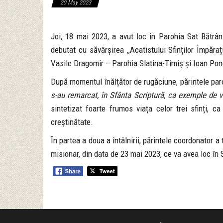
20 May 2023
Joi, 18 mai 2023, a avut loc în Parohia Sat Bătrân
debutat cu săvârșirea ,,Acatistului Sfinților Împăra
Vasile Dragomir – Parohia Slatina-Timiș și Ioan Po
După momentul înălțător de rugăciune, părintele paroh 
s-au remarcat, în Sfânta Scriptură, ca exemple de v
sintetizat foarte frumos viața celor trei sfinți, 
creștinătate.
În partea a doua a întâlnirii, părintele coordonator a
misionar, din data de 23 mai 2023, ce va avea loc în 