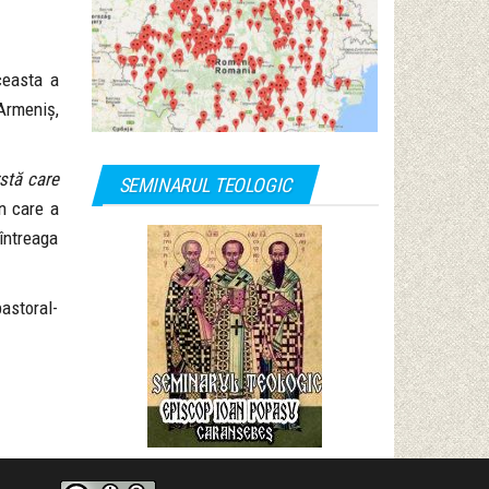
ceasta a
 Armeniș,
stă care
SEMINARUL TEOLOGIC
în care a
întreaga
pastoral-