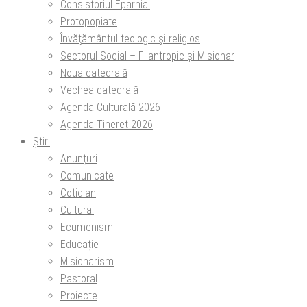
Consistoriul Eparhial
Protopopiate
Învăţământul teologic şi religios
Sectorul Social – Filantropic și Misionar
Noua catedrală
Vechea catedrală
Agenda Culturală 2026
Agenda Tineret 2026
Știri
Anunțuri
Comunicate
Cotidian
Cultural
Ecumenism
Educație
Misionarism
Pastoral
Proiecte