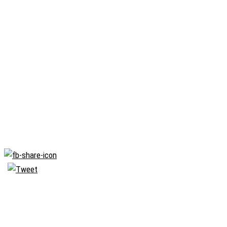
Biserica
Ortodoxă
Română