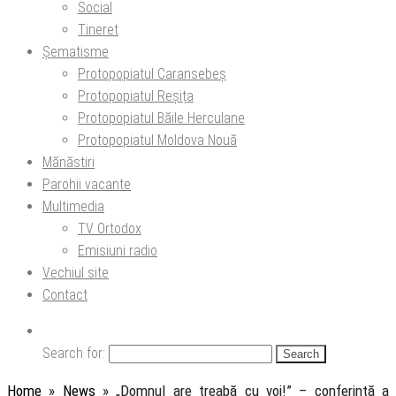
Social
Tineret
Șematisme
Protopopiatul Caransebeș
Protopopiatul Reșița
Protopopiatul Băile Herculane
Protopopiatul Moldova Nouă
Mănăstiri
Parohii vacante
Multimedia
TV Ortodox
Emisiuni radio
Vechiul site
Contact
Search for:
Home
»
News
»
„Domnul are treabă cu voi!” – conferință a