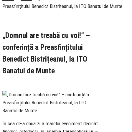
Preasfințitului Benedict Bistrițeanul, la ITO Banatul de Munte
Rubrica
Cotidian
Știri
Tineret
„Domnul are treabă cu voi!” –
conferință a Preasfințitului
Benedict Bistrițeanul, la ITO
Banatul de Munte
19 July 2023
În cea de-a doua zi a marelui eveniment dedicat
tinerilor ortodocși, în Eparhia Caransebeșului –