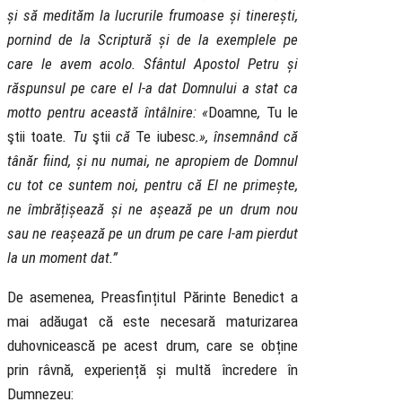
și să medităm la lucrurile frumoase și tinerești,
pornind de la Scriptură și de la exemplele pe
care le avem acolo. Sfântul Apostol Petru și
răspunsul pe care el l-a dat Domnului a stat ca
motto pentru această întâlnire
:
«
Doamne
,
Tu le
ştii toate
. Tu
ştii
că
Te iubesc
.», însemnând că
tânăr fiind, și nu numai, ne apropiem de Domnul
cu tot ce suntem noi, pentru că El ne primește,
ne îmbrățișează și ne așează pe un drum nou
sau ne reașează pe un drum pe care l-am pierdut
la un moment dat.
”
De asemenea, Preasfințitul Părinte Benedict a
mai adăugat că este necesară maturizarea
duhovnicească pe acest drum, care se obține
prin râvnă, experiență și multă încredere în
Dumnezeu: