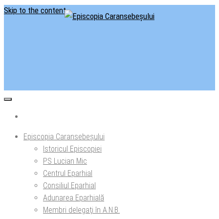
Skip to the content
Situl oficial al Episcopiei Caransebeșului
Episcopia Caransebeșului
Episcopia Caransebeșului
Istoricul Episcopiei
PS Lucian Mic
Centrul Eparhial
Consiliul Eparhial
Adunarea Eparhială
Membri delegaţi în A.N.B.