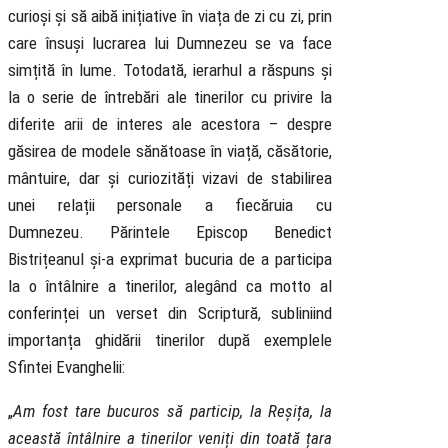
curioși și să aibă inițiative în viața de zi cu zi, prin
care însuși lucrarea lui Dumnezeu se va face
simțită în lume. Totodată, ierarhul a răspuns și
la o serie de întrebări ale tinerilor cu privire la
diferite arii de interes ale acestora – despre
găsirea de modele sănătoase în viață, căsătorie,
mântuire, dar și curiozități vizavi de stabilirea
unei relații personale a fiecăruia cu
Dumnezeu. Părintele Episcop Benedict
Bistrițeanul și-a exprimat bucuria de a participa
la o întâlnire a tinerilor, alegând ca motto al
conferinței un verset din Scriptură, subliniind
importanța ghidării tinerilor după exemplele
Sfintei Evanghelii:
„
Am fost tar
e bucuros să particip, la Reșița, la
această întâlnire a tinerilor veniți din toată țara