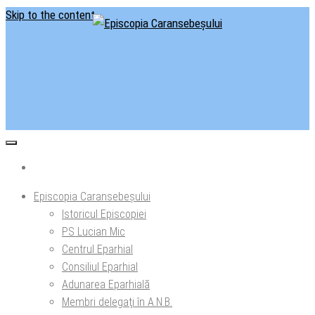
Skip to the content
Situl oficial al Episcopiei Caransebeșului
Episcopia Caransebeșului
Episcopia Caransebeșului
Istoricul Episcopiei
PS Lucian Mic
Centrul Eparhial
Consiliul Eparhial
Adunarea Eparhială
Membri delegaţi în A.N.B.