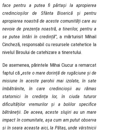
face pentru a putea fi părtași la apropierea
credincioșilor de Sfânta Biserică și pentru
apropierea noastră de aceste comunități care au
nevoie de prezența noastră, a tinerilor, pentru a
se putea întări în credință”
, a mărturisit Mihail
Cincheză, responsabil cu resursele catehetice la
nivelul Biroului de catehizare a tineretului.
De asemenea, părintele Mihai Ciucur a remarcat
faptul că
„este o mare dorință de rugăciune și de
misiune în aceste parohii mai izolate, în sate
îmbătrânite, în care credincioșii au rămas
statornici în credința lor, în ciuda tuturor
dificultăților vremurilor și a bolilor specifice
bătrâneții. De aceea, aceste slujiri au un mare
impact în comunitate, așa cum am putut observa
și în seara aceasta aici, la Pătaș, unde vârstnicii