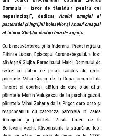
Domnului – izvor de tămăduiri pentru cei
neputincioși”, dedicat
Anului omagial al
pastorației și îngrijirii bolnavilor și Anului omagial
al tuturor Sfinților doctori fără de arginți.
Cu binecuvântarea și la îndemnul Preasfințitului
Părinte Lucian, Episcopul Caransebeșului, a fost
săvârșită Slujba Paraclisului Maicii Domnului de
către un sobor de preoți condus de către
părintele Mihai Ciucur de la Departamentul de
Tineret al eparhiei, alături de care s-au aflat
părintele Martin Valușescu de la parohia gazdă,
părintele Mihai Zaharia de la Prigor, care este și
responsabilul cu cateheza parohială în Valea
Almăjului și părintele Vasile Grecu de la
Borlovenii Vechi. Răspunsurile la strană au fost