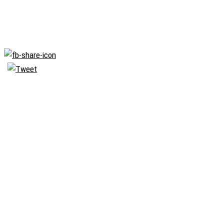
Biserica
Ortodoxă
Română