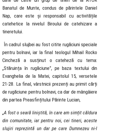
date de către un grup de tineri de la ATOR
Banatul de Munte, condus de părintele Daniel
Nap, care este și responsabil cu activitățile
catehetice la nivelul Biroului de catehizare a
tineretului.
În cadrul slujbei au fost citite rugăciuni speciale
pentru bolnavi, iar la final teologul Mihail Rocko
Cincheză a susținut o cateheză cu tema:
„Stăruința în rugăciune”, pe baza textului din
Evanghelia de la Matei, capitolul 15, versetele
21-28. La final, vârstnicii prezenți au primit cărți
de rugăciune pentru bolnavi, ca dar de mângâiere
din partea Preasfințitului Părinte Lucian,
„A fost o seară liniștită, în care am simțit căldura
din comunitate, iar pentru noi, cei tineri, aceste
slujiri reprezintă un dar pe care Dumnezeu ni-l