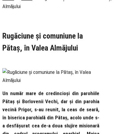
Almăjului
Rubrica
Știri
Tineret
Rugăciune și comuniune la
Pătaș, în Valea Almăjului
17 February 2024
Un număr mare de credincioși din parohiile
Pătaș și Borlovenii Vechi, dar și din parohia
vecină Prigor, s-au reunit, la ceas de seară,
în biserica parohială din Pătaș, acolo unde s-
a desfășurat cea de-a doua slujire misionară
din cadrul programului eparhial „Maica