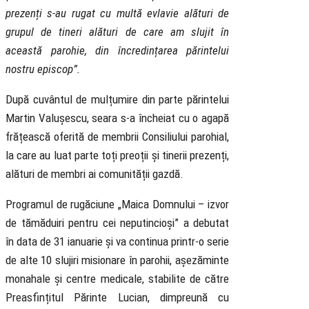
prezenți s-au rugat cu multă evlavie alături de
grupul de tineri alături de care am slujit în
această parohie, din încredințarea părintelui
nostru episcop”.
După cuvântul de mulțumire din parte părintelui
Martin Valușescu, seara s-a încheiat cu o agapă
frățească oferită de membrii Consiliului parohial,
la care au luat parte toți preoții și tinerii prezenți,
alături de membri ai comunității gazdă.
Programul de rugăciune „Maica Domnului – izvor
de tămăduiri pentru cei neputincioși” a debutat
în data de 31 ianuarie și va continua printr-o serie
de alte 10 slujiri misionare în parohii, așezăminte
monahale și centre medicale, stabilite de către
Preasfințitul Părinte Lucian, dimpreună cu