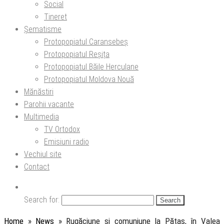
Social
Tineret
Șematisme
Protopopiatul Caransebeș
Protopopiatul Reșița
Protopopiatul Băile Herculane
Protopopiatul Moldova Nouă
Mănăstiri
Parohii vacante
Multimedia
TV Ortodox
Emisiuni radio
Vechiul site
Contact
Search for:
Home
»
News
»
Rugăciune și comuniune la Pătaș, în Valea