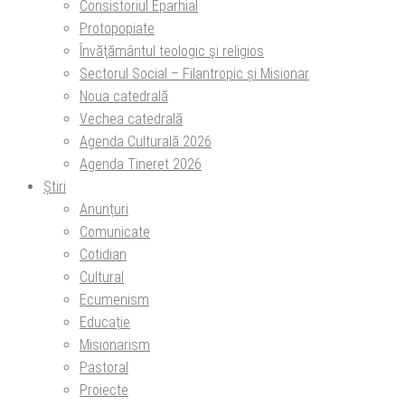
Consistoriul Eparhial
Protopopiate
Învăţământul teologic şi religios
Sectorul Social – Filantropic și Misionar
Noua catedrală
Vechea catedrală
Agenda Culturală 2026
Agenda Tineret 2026
Știri
Anunțuri
Comunicate
Cotidian
Cultural
Ecumenism
Educație
Misionarism
Pastoral
Proiecte