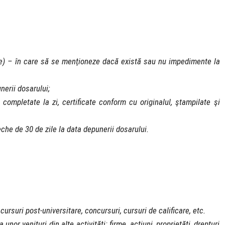
ie) – în care să se menţioneze dacă există sau nu impedimente la
nerii dosarului;
mpletate la zi, certificate conform cu originalul, ştampilate şi
che de 30 de zile la data depunerii dosarului.
 cursuri post-universitare, concursuri, cursuri de calificare, etc.
nor venituri din alte activităţi: firme, acţiuni, proprietăţi, drepturi