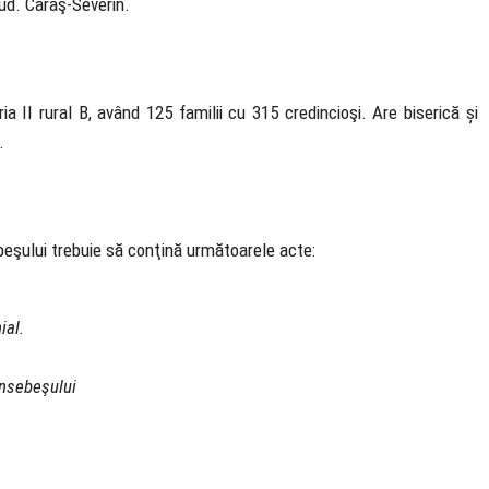
jud. Caraş-Severin.
a II rural B, având 125 familii cu 315 credincioşi. Are biserică și
n.
ebeşului trebuie să conţină următoarele acte:
ial.
ansebeşului