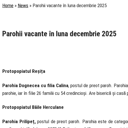
Home
»
News
»
Parohii vacante în luna decembrie 2025
Rubrica
Anunțuri
Știri
Parohii vacante în luna decembrie 2025
2 December 2025
Protopopiatul Reșița
Parohia Dognecea
cu filia Calina
, postul de preot paroh. Parohia
parohie, iar în filie 26 familii cu 54 credincioși. Are biserică și ca
Protopopiatul Băile Herculane
Parohia Prilipeț,
postul de preot paroh. Parohia este de categori