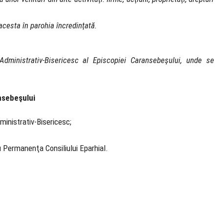
 acesta în parohia încredinţată.
Administrativ-Bisericesc al Episcopiei Caransebeşului, unde se
nsebeşului
dministrativ-Bisericesc;
au Permanenţa Consiliului Eparhial.