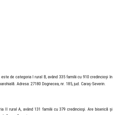
 este de categoria I rural B, având 335 familii cu 910 credincioși în
să parohială. Adresa: 27180 Dognecea, nr. 185, jud. Caraș-Severin.
a II rural A, având 131 familii cu 379 credincioşi. Are biserică și