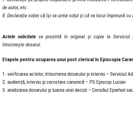
de autor, etc.
8. Declaraţia soţiei că îşi va urma soţul şi că va locui împreună cu
Actele solicitate
se prezintă în original şi copie la Serviciul 
întocmește dosarul.
Etapele pentru ocuparea unui post clerical în Episcopia Cara
1. verificarea actelor, întocmirea dosarului și interviu – Serviciul A
2. audienţă, interviu şi cercetare canonică – PS Episcop Lucian
3. analizarea dosarului şi luarea unei decizii – Consiliul Eparhial s
Biserica Ortodoxă Română