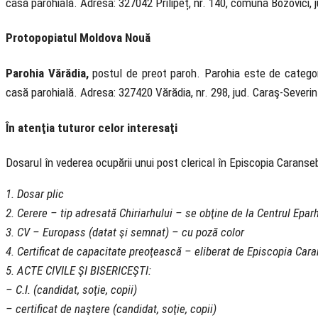
casă parohială. Adresa: 327042 Prilipeț, nr. 140, comuna Bozovici, 
Protopopiatul Moldova Nouă
Parohia Vărădia,
postul de preot paroh. Parohia este de categori
casă parohială. Adresa: 327420 Vărădia, nr. 298, jud. Caraş-Severi
În atenţia tuturor celor interesaţi
Dosarul în vederea ocupării unui post clerical în Episcopia Carans
1. Dosar plic
2. Cerere – tip adresată Chiriarhului – se obţine de la Centrul Eparh
3. CV – Europass (datat şi semnat) – cu poză color
4. Certificat de capacitate preoţească – eliberat de Episcopia Car
5. ACTE CIVILE ŞI BISERICEŞTI:
– C.I. (candidat, soţie, copii)
– certificat de naştere (candidat, soţie, copii)