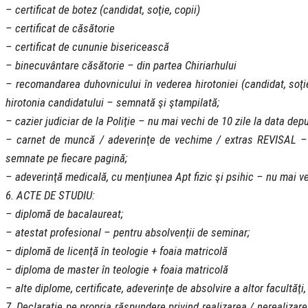
– certificat de botez (candidat, soţie, copii)
– certificat de căsătorie
– certificat de cununie bisericească
– binecuvântare căsătorie – din partea Chiriarhului
– recomandarea duhovnicului în vederea hirotoniei (candidat, soţ
hirotonia candidatului – semnată şi ştampilată;
– cazier judiciar de la Poliţie – nu mai vechi de 10 zile la data depu
– carnet de muncă / adeverinţe de vechime / extras REVISAL – co
semnate pe fiecare pagină;
– adeverinţă medicală, cu menţiunea Apt fizic şi psihic – nu mai ve
6. ACTE DE STUDIU:
– diplomă de bacalaureat;
– atestat profesional – pentru absolvenţii de seminar;
– diplomă de licenţă în teologie + foaia matricolă
– diploma de master în teologie + foaia matricolă
– alte diplome, certificate, adeverinţe de absolvire a altor facultăţi,
7. Declaraţie pe propria răspundere privind realizarea / nerealizarea u