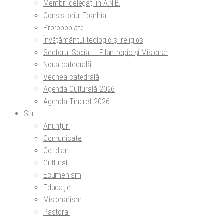
Membri delegaţi în A.N.B.
Consistoriul Eparhial
Protopopiate
Învăţământul teologic şi religios
Sectorul Social – Filantropic și Misionar
Noua catedrală
Vechea catedrală
Agenda Culturală 2026
Agenda Tineret 2026
Știri
Anunțuri
Comunicate
Cotidian
Cultural
Ecumenism
Educație
Misionarism
Pastoral