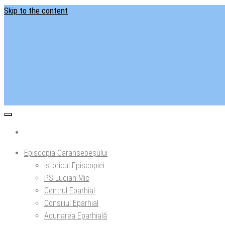
Skip to the content
Situl ofi
Ep
Episcopia Caransebeșului
Istoricul Episcopiei
PS Lucian Mic
Centrul Eparhial
Consiliul Eparhial
Adunarea Eparhială