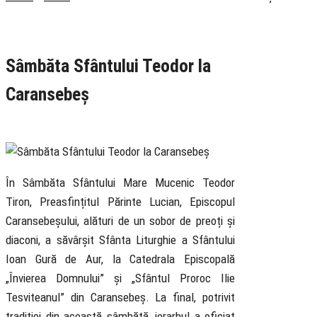
Rubrica
Pastoral
Știri
Sâmbăta Sfântului Teodor la
Caransebeș
28 February 2026
În Sâmbăta Sfântului Mare Mucenic Teodor
Tiron, Preasfințitul Părinte Lucian, Episcopul
Caransebeșului, alături de un sobor de preoți și
diaconi, a săvârșit Sfânta Liturghie a Sfântului
Ioan Gură de Aur, la Catedrala Episcopală
„Învierea Domnului” și „Sfântul Proroc Ilie
Tesviteanul” din Caransebeș. La final, potrivit
tradiției din această sâmbătă, ierarhul a oficiat