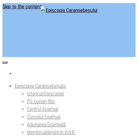
Skip to the content
Situl oficial al Episcopiei Caransebeșului
Episcopia Caransebeșului
Episcopia Caransebeșului
Istoricul Episcopiei
PS Lucian Mic
Centrul Eparhial
Consiliul Eparhial
Adunarea Eparhială
Membri delegaţi în A.N.B.