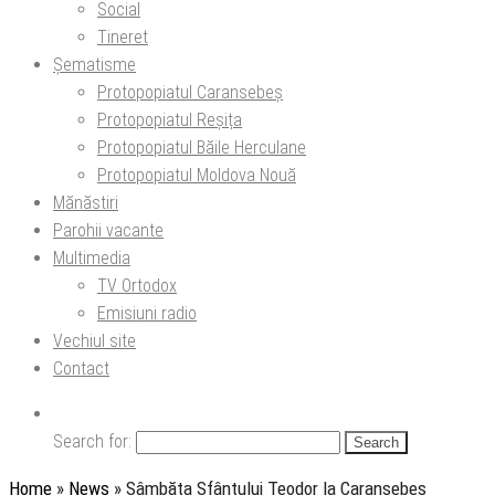
Social
Tineret
Șematisme
Protopopiatul Caransebeș
Protopopiatul Reșița
Protopopiatul Băile Herculane
Protopopiatul Moldova Nouă
Mănăstiri
Parohii vacante
Multimedia
TV Ortodox
Emisiuni radio
Vechiul site
Contact
Search for:
Home
»
News
»
Sâmbăta Sfântului Teodor la Caransebeș