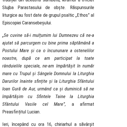
Slujba Parastasului de obște. Răspunsurile
liturgice au fost date de grupul psaltic „Ethos” al
Episcopiei Caransebeșului.
„Se cuvine să-i mulțumim lui Dumnezeu că ne-a
ajutat să parcurgem cu bine prima săptămână a
Postului Mare și ca o încununare a ostenelilor
noastre, după ce am participat la toate
rânduielile speciale, ne-am împărtășit în număr
mare cu Trupul și Sângele Domnului la Liturghia
Darurilor înainte sfințite și la Liturghia Sfântului
Ioan Gură de Aur, urmând ca și duminică să ne
împărtășim cu Sfintele Taine la Liturghia
Sfântului Vasile cel Mare”,
a afirmat
Preasfințitul Lucian.
Ieri, începând cu ora 16, chiriarhul a săvârșit