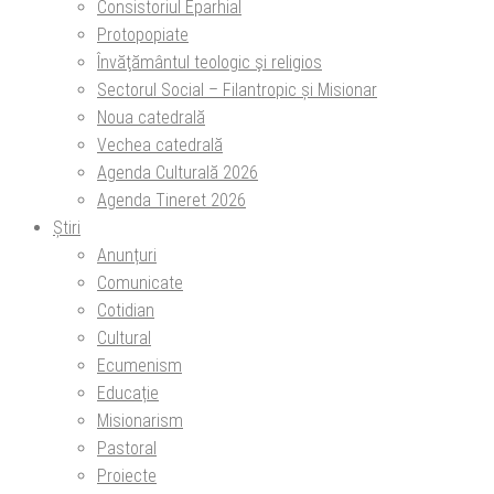
Consistoriul Eparhial
Protopopiate
Învăţământul teologic şi religios
Sectorul Social – Filantropic și Misionar
Noua catedrală
Vechea catedrală
Agenda Culturală 2026
Agenda Tineret 2026
Știri
Anunțuri
Comunicate
Cotidian
Cultural
Ecumenism
Educație
Misionarism
Pastoral
Proiecte