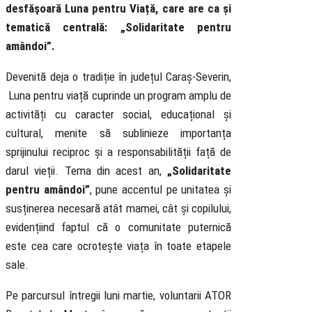
desfăşoară Luna pentru Viață, care are ca și
tematică centrală: „Solidaritate pentru
amândoi”.
Devenită deja o tradiție în județul Caraș-Severin,
Luna pentru viață cuprinde un program amplu de
activități cu caracter social, educațional și
cultural, menite să sublinieze importanța
sprijinului reciproc și a responsabilității față de
darul vieții. Tema din acest an,
„Solidaritate
pentru amâ
ndoi
”
, pune accentul pe unitatea și
susținerea necesară atât mamei, cât și copilului,
evidențiind faptul că o comunitate puternică
este cea care ocrotește viața în toate etapele
sale.
Pe parcursul întregii luni martie, voluntarii ATOR