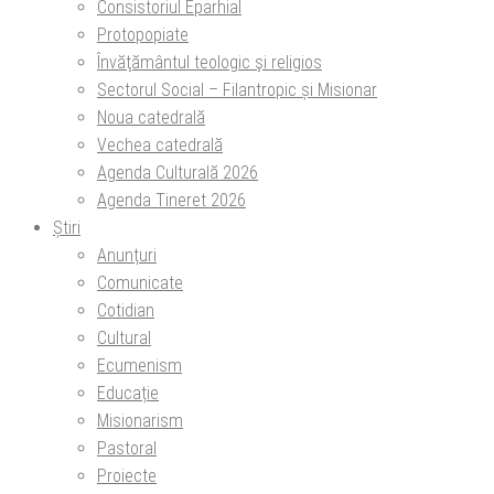
Consistoriul Eparhial
Protopopiate
Învăţământul teologic şi religios
Sectorul Social – Filantropic și Misionar
Noua catedrală
Vechea catedrală
Agenda Culturală 2026
Agenda Tineret 2026
Știri
Anunțuri
Comunicate
Cotidian
Cultural
Ecumenism
Educație
Misionarism
Pastoral
Proiecte