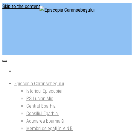
Skip to the content
Situl oficial al Episcopiei Caransebeșului
Episcopia Caransebeșului
Episcopia Caransebeșului
Istoricul Episcopiei
PS Lucian Mic
Centrul Eparhial
Consiliul Eparhial
Adunarea Eparhială
Membri delegaţi în A.N.B.