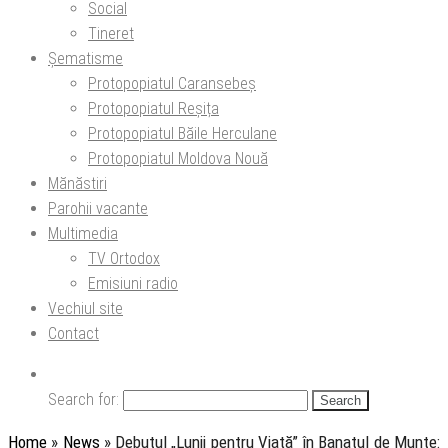
Social
Tineret
Șematisme
Protopopiatul Caransebeș
Protopopiatul Reșița
Protopopiatul Băile Herculane
Protopopiatul Moldova Nouă
Mănăstiri
Parohii vacante
Multimedia
TV Ortodox
Emisiuni radio
Vechiul site
Contact
Search for:
Home
»
News
»
Debutul „Lunii pentru Viață” în Banatul de Munte: