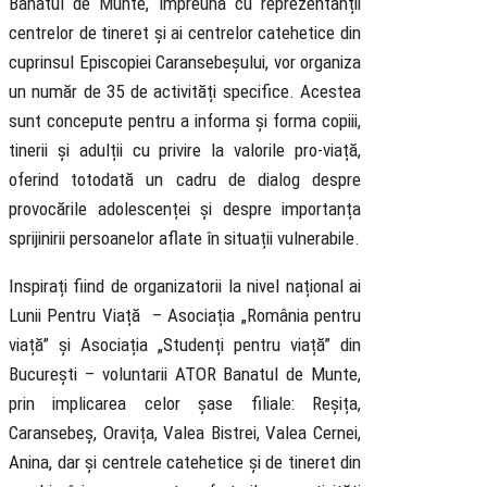
Banatul de Munte, împreună cu reprezentanții
centrelor de tineret și ai centrelor catehetice din
cuprinsul Episcopiei Caransebeșului, vor organiza
un număr de 35 de activități specifice. Acestea
sunt concepute pentru a informa și forma copiii,
tinerii și adulții cu privire la valorile pro-viață,
oferind totodată un cadru de dialog despre
provocările adolescenței și despre importanța
sprijinirii persoanelor aflate în situații vulnerabile.
Inspirați fiind de organizatorii la nivel național ai
Lunii Pentru Viață – Asociația „România pentru
viață” și Asociația „Studenți pentru viață” din
București – voluntarii ATOR Banatul de Munte,
prin implicarea celor șase filiale: Reșița,
Caransebeș, Oravița, Valea Bistrei, Valea Cernei,
Anina, dar și centrele catehetice și de tineret din