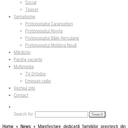
Social
Tineret
Șematisme
Protopopiatul Caransebeș
Protopopiatul Reșița
Protopopiatul Băile Herculane
Protopopiatul Moldova Nouă
Mănăstiri
Parohii vacante
Multimedia
TV Ortodox
Emisiuni radio
Vechiul site
Contact
Search for:
Home
»
News
»
Manifestare dedicată familiilor preoțești din