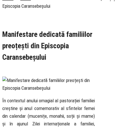
Episcopia Caransebeșului
Rubrica
Pastoral
Știri
Manifestare dedicată familiilor
preoțești din Episcopia
Caransebeșului
16 May 2026
În contextul anului omagial al pastorației familiei
creștine și anul comemorativ al sfintelor femei
din calendar (mucenițe, monahii, soții și mame)
și în ajunul Zilei internaționale a familiei,