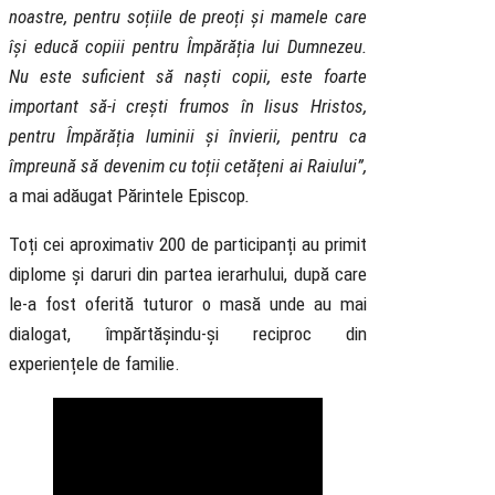
noastre, pentru soțiile de preoți și mamele care
își educă copiii pentru Împărăția lui Dumnezeu.
Nu este suficient să naști copii, este foarte
important să-i crești frumos în Iisus Hristos,
pentru Împărăția luminii și învierii, pentru ca
împreună să devenim cu toții cetățeni ai Raiului”,
a mai adăugat Părintele Episcop
.
Toți cei aproximativ 200 de participanți au primit
diplome și daruri din partea ierarhului, după care
le-a fost oferită tuturor o masă unde au mai
dialogat, împărtășindu-și reciproc din
experiențele de familie.