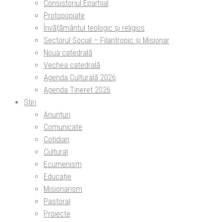
Consistoriul Eparhial
Protopopiate
Învăţământul teologic şi religios
Sectorul Social – Filantropic și Misionar
Noua catedrală
Vechea catedrală
Agenda Culturală 2026
Agenda Tineret 2026
Știri
Anunțuri
Comunicate
Cotidian
Cultural
Ecumenism
Educație
Misionarism
Pastoral
Proiecte