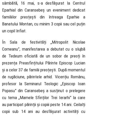
sâmbătă, 16 mai, s-a desfășurat la Centrul
Eparhial din Caransebeș un eveniment dedicat
familiilor preoțești din întreaga Eparhie a
Banatului Montan, cu minim 3 copii sau cel puțin
un copil înfiat.
În Sala de festivități „Mitropolit Nicolae
Corneanu”, manifestarea a debutat cu o slujbă
de Tedeum oficiată de un sobor de preoți în
prezența Preasfințitului Părinte Episcop Lucian
și a celor 37 de familii preoțești. După momentul
de rugăciune, părintele arhid. Vicențiu Românu,
profesor la Seminarul Teologic „Episcop Ioan
Popasu” din Caransebeș a susținut o prelegere
cu tema „Mamele Sfinților Trei Ierarhi” la care
au participat părinții și copiii peste 14 ani. Ceilalți
copii sub 14 ani au desfășurat activități cu