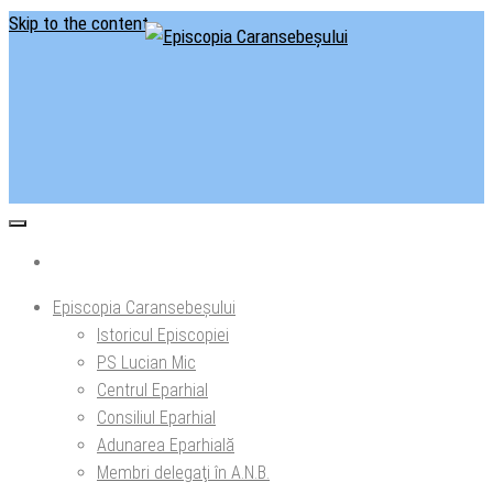
Skip to the content
Situl oficial al Episcopiei Caransebeșului
Episcopia Caransebeșului
Episcopia Caransebeșului
Istoricul Episcopiei
PS Lucian Mic
Centrul Eparhial
Consiliul Eparhial
Adunarea Eparhială
Membri delegaţi în A.N.B.