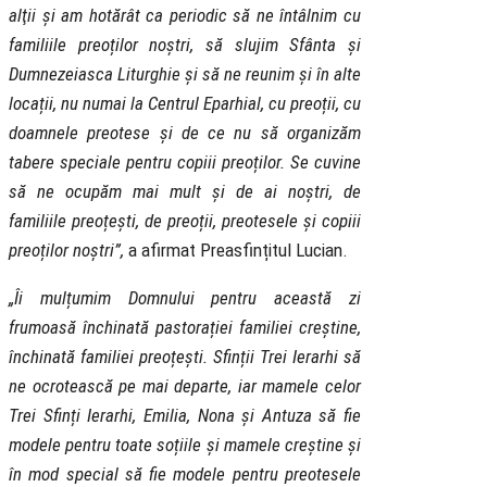
alţii și am hotărât ca periodic să ne întâlnim cu
familiile preoților noștri, să slujim Sfânta și
Dumnezeiasca Liturghie și să ne reunim și în alte
locații, nu numai la Centrul Eparhial, cu preoții, cu
doamnele preotese și de ce nu să organizăm
tabere speciale pentru copiii preoților. Se cuvine
să ne ocupăm mai mult și de ai noștri, de
familiile preoțești, de preoții, preotesele și copiii
preoților noștri”,
a afirmat Preasfințitul Lucian.
„Îi mulțumim Domnului pentru această zi
frumoasă închinată pastorației familiei creștine,
închinată familiei preoțești. Sfinții Trei Ierarhi să
ne ocrotească pe mai departe, iar mamele celor
Trei Sfinți Ierarhi, Emilia, Nona și Antuza să fie
modele pentru toate soțiile și mamele creștine și
în mod special să fie modele pentru preotesele