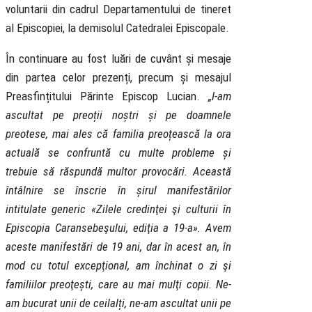
voluntarii din cadrul Departamentului de tineret
al Episcopiei, la demisolul Catedralei Episcopale.
În continuare au fost luări de cuvânt și mesaje
din partea celor prezenți, precum și mesajul
Preasfințitului Părinte Episcop Lucian.
„I-am
ascultat pe preoții noștri și pe doamnele
preotese, mai ales că familia preoțească la ora
actuală se confruntă cu multe probleme și
trebuie să răspundă multor provocări. Această
întâlnire se înscrie în șirul manifestărilor
intitulate generic «Zilele credinţei şi culturii în
Episcopia Caransebeşului, ediţia a 19-a». Avem
aceste manifestări de 19 ani, dar în acest an, în
mod cu totul excepţional, am închinat o zi şi
familiilor preoţești, care au mai mulţi copii. Ne-
am bucurat unii de ceilalți, ne-am ascultat unii pe