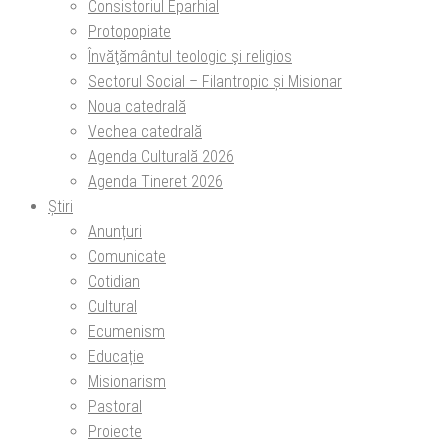
Consistoriul Eparhial
Protopopiate
Învăţământul teologic şi religios
Sectorul Social – Filantropic și Misionar
Noua catedrală
Vechea catedrală
Agenda Culturală 2026
Agenda Tineret 2026
Știri
Anunțuri
Comunicate
Cotidian
Cultural
Ecumenism
Educație
Misionarism
Pastoral
Proiecte