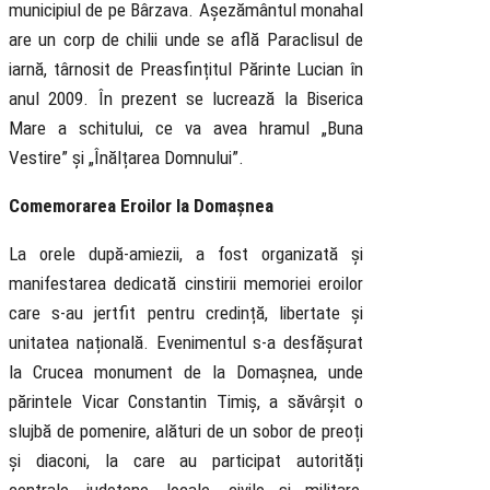
municipiul de pe Bârzava. Așezământul monahal
are un corp de chilii unde se află Paraclisul de
iarnă, târnosit de Preasfințitul Părinte Lucian în
anul 2009. În prezent se lucrează la Biserica
Mare a schitului, ce va avea hramul „Buna
Vestire” și „Înălțarea Domnului”.
Comemorarea Eroilor la Domașnea
La orele după-amiezii, a fost organizată și
manifestarea dedicată cinstirii memoriei eroilor
care s-au jertfit pentru credință, libertate și
unitatea națională. Evenimentul s-a desfășurat
la Crucea monument de la Domașnea, unde
părintele Vicar Constantin Timiș, a săvârșit o
slujbă de pomenire, alături de un sobor de preoți
și diaconi, la care au participat autorități