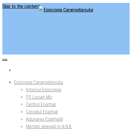
Skip to the content
Situl oficial al Episcopiei Caransebeșului
Episcopia Caransebeșului
Episcopia Caransebeșului
Istoricul Episcopiei
PS Lucian Mic
Centrul Eparhial
Consiliul Eparhial
Adunarea Eparhială
Membri delegaţi în A.N.B.