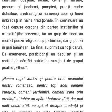
centrale, județene, locale, civile și militare,
precum și jandarmi, pompieri, preoți, cadre
didactice, credincioși și numeroși copii și tineri
îmbrăcați în haine tradiționale. În continuare au
fost depuse coroane din partea instituțiilor și
oficialităților prezente, iar un grup de tineri au
recitat poezii religioase și patriotice, dar și poezii
în grai bănățean. La final au primit cu toții daruri.
De asemenea, participanții au ascultat și un
recital de cântări patriotice susținut de grupul
psaltic „Ethos”.
„Ne-am rugat astăzi și pentru eroii neamului
nostru românesc, pentru toți acei oameni
curajoși, oameni jertfelnici, oameni care prin
credință și iubire au apărat hotarele țării, dar mai
mult decât atât, au apărat dreapta credință și