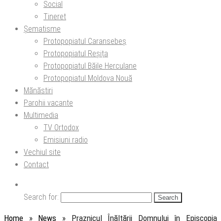
Social
Tineret
Șematisme
Protopopiatul Caransebeș
Protopopiatul Reșița
Protopopiatul Băile Herculane
Protopopiatul Moldova Nouă
Mănăstiri
Parohii vacante
Multimedia
TV Ortodox
Emisiuni radio
Vechiul site
Contact
Search for:
Home
»
News
»
Praznicul Înălțării Domnului în Episcopia