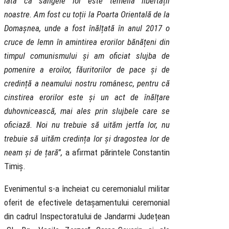
iată că sângele lor este temelia libertății
noastre. Am fost cu toții la Poarta Orientală de la
Domașnea, unde a fost înălțată în anul 2017 o
cruce de lemn în amintirea erorilor bănățeni din
timpul comunismului și am oficiat slujba de
pomenire a eroilor, făuritorilor de pace și de
credință a neamului nostru românesc, pentru că
cinstirea erorilor este și un act de înălțare
duhovnicească, mai ales prin slujbele care se
oficiază. Noi nu trebuie să uităm jertfa lor, nu
trebuie să uităm credința lor și dragostea lor de
neam și de țară”,
a afirmat părintele Constantin
Timiș.
Evenimentul s-a încheiat cu ceremonialul militar
oferit de efectivele detașamentului ceremonial
din cadrul Inspectoratului de Jandarmi Județean