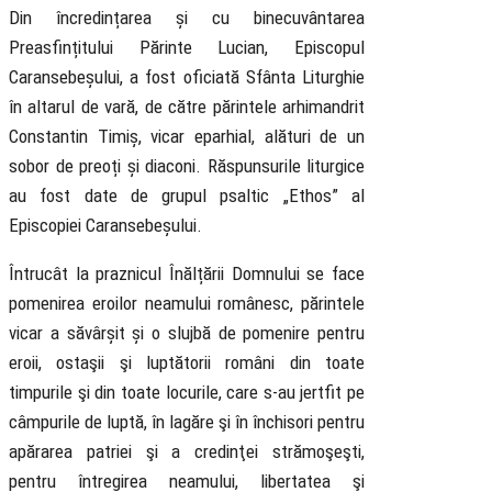
Din încredințarea și cu binecuvântarea
Preasfințitului Părinte Lucian, Episcopul
Caransebeșului, a fost oficiată Sfânta Liturghie
în altarul de vară, de către părintele arhimandrit
Constantin Timiș, vicar eparhial, alături de un
sobor de preoți și diaconi. Răspunsurile liturgice
au fost date de grupul psaltic „Ethos” al
Episcopiei Caransebeșului.
Întrucât la praznicul Înălțării Domnului se face
pomenirea eroilor neamului românesc, părintele
vicar a săvârșit și o slujbă de pomenire pentru
eroii, ostaşii şi luptătorii români din toate
timpurile şi din toate locurile, care s-au jertfit pe
câmpurile de luptă, în lagăre şi în închisori pentru
apărarea patriei şi a credinţei strămoşeşti,
pentru întregirea neamului, libertatea şi