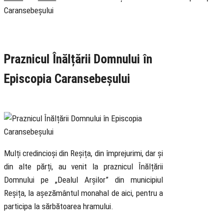
Caransebeșului
Rubrica
Cotidian
Știri
Praznicul Înălțării Domnului în
Episcopia Caransebeșului
22 May 2026
Mulți credincioși din Reșița, din împrejurimi, dar și
din alte părți, au venit la praznicul Înălțării
Domnului pe „Dealul Arșilor” din municipiul
Reșița, la așezământul monahal de aici, pentru a
participa la sărbătoarea hramului.