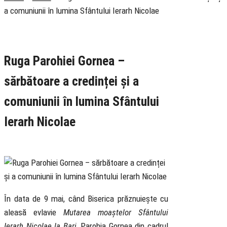
a comuniunii în lumina Sfântului Ierarh Nicolae
Rubrica
Pastoral
Știri
Ruga Parohiei Gornea –
sărbătoare a credinței și a
comuniunii în lumina Sfântului
Ierarh Nicolae
10 May 2026
În data de 9 mai, când Biserica prăznuiește cu
aleasă evlavie
Mutarea moaștelor Sfântului
Ierarh Nicolae la Bari
, Parohia Gornea din cadrul