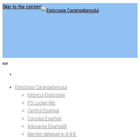
Skip to the content
Situl oficial al Episcopiei Caransebeșului
Episcopia Caransebeșului
Episcopia Caransebeșului
Istoricul Episcopiei
PS Lucian Mic
Centrul Eparhial
Consiliul Eparhial
Adunarea Eparhială
Membri delegaţi în A.N.B.