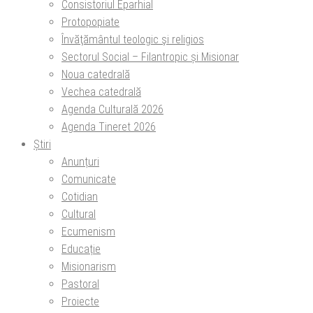
Consistoriul Eparhial
Protopopiate
Învăţământul teologic şi religios
Sectorul Social – Filantropic și Misionar
Noua catedrală
Vechea catedrală
Agenda Culturală 2026
Agenda Tineret 2026
Știri
Anunțuri
Comunicate
Cotidian
Cultural
Ecumenism
Educație
Misionarism
Pastoral
Proiecte