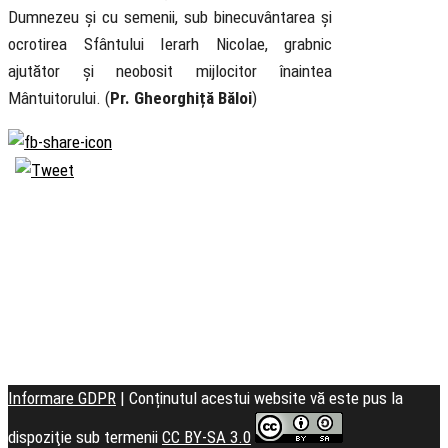
Dumnezeu și cu semenii, sub binecuvântarea și
ocrotirea Sfântului Ierarh Nicolae, grabnic
ajutător și neobosit mijlocitor înaintea
Mântuitorului. (
Pr. Gheorghiță Băloi
)
Biserica
Ortodoxă
Română
Seminarul
Teologic
Informare GDPR
| Conținutul acestui website vă este pus la
dispoziţie sub termenii
CC BY-SA 3.0