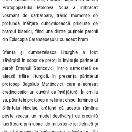
Protopopiatului Moldova Nouă a îmbrăcat
veșmânt de sărbătoare, trăind momente de
profundă înălțare duhovnicească prilejuite de
hramul bisericii, fiind una dintre puținele parohii
din Episcopia Caransebeșului cu acest hram.
Sfânta și dumnezeiasca Liturghie a fost
săvârșită în sobor de preoți la invitația părintelui
paroh Emanuil Stancovici, într-o atmosferă de
aleasă trăire liturgică, în prezența părintelui
protopop Bogoliub Martinovici, care a adresat
credincioșilor un cuvânt de învățătură. În omilia
sa, părintele protopop a reliefat chipul luminos al
Sfântului Nicolae, arătând că acesta rămâne
peste veacuri un model desăvârșit de credință
lucrătoare prin iubire, de milostenie jertfelnică și
de statornicie în mărturisirea adevărului. De