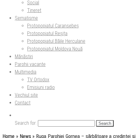
Social
Tineret
Șematisme
Protopopiatul Caransebeș
Protopopiatul Reșița
Protopopiatul Băile Herculane
Protopopiatul Moldova Nouă
Mănăstiri
Parohii vacante
Multimedia
TV Ortodox
Emisiuni radio
Vechiul site
Contact
Search for:
Home
»
News
»
Ruga Parohiei Gornea – sărbătoare a credinței și