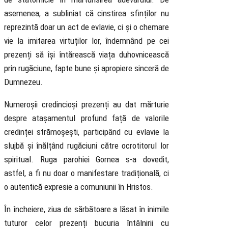
asemenea, a subliniat că cinstirea sfinților nu
reprezintă doar un act de evlavie, ci și o chemare
vie la imitarea virtuților lor, îndemnând pe cei
prezenți să își întărească viața duhovnicească
prin rugăciune, fapte bune și apropiere sinceră de
Dumnezeu.
Numeroșii credincioși prezenți au dat mărturie
despre atașamentul profund față de valorile
credinței strămoșești, participând cu evlavie la
slujbă și înălțând rugăciuni către ocrotitorul lor
spiritual. Ruga parohiei Gornea s-a dovedit,
astfel, a fi nu doar o manifestare tradițională, ci
o autentică expresie a comuniunii în Hristos.
În încheiere, ziua de sărbătoare a lăsat în inimile
tuturor celor prezenți bucuria întâlnirii cu