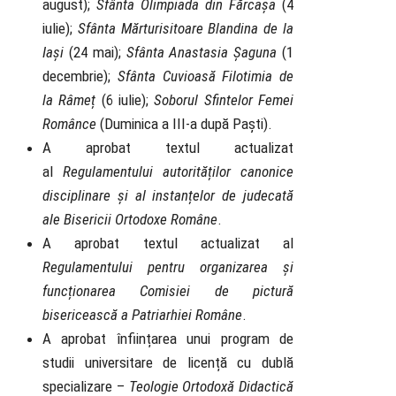
august);
Sfânta Olimpiada din Fărcașa
(4
iulie);
Sfânta Mărturisitoare Blandina de la
Iași
(24 mai);
Sfânta Anastasia Șaguna
(1
decembrie);
Sfânta Cuvioasă Filotimia de
la Râmeț
(6 iulie);
Soborul Sfintelor Femei
Românce
(Duminica a III-a după Paști).
A aprobat textul actualizat
al
Regulamentului autorităților canonice
disciplinare și al instanțelor de judecată
ale Bisericii Ortodoxe Române
.
A aprobat textul actualizat al
Regulamentului pentru organizarea și
funcționarea Comisiei de pictură
bisericească a Patriarhiei Române
.
A aprobat înființarea unui program de
studii universitare de licență cu dublă
specializare –
Teologie Ortodoxă Didactică