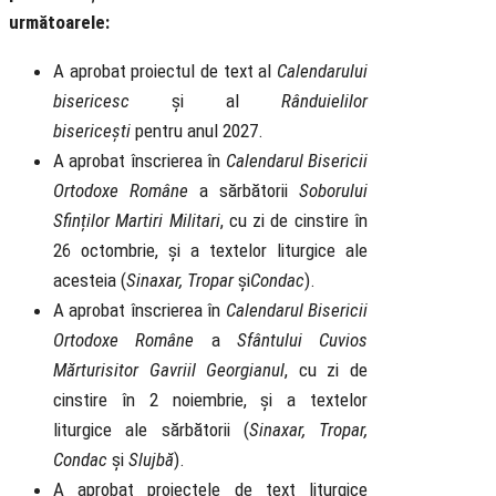
următoarele:
A aprobat proiectul de text al
Calendarului
bisericesc
și al
Rânduielilor
bisericești
pentru anul 2027.
A aprobat înscrierea în
Calendarul Bisericii
Ortodoxe Române
a sărbătorii
Soborului
Sfinților Martiri Militari
, cu zi de cinstire în
26 octombrie, și a textelor liturgice ale
acesteia (
Sinaxar, Tropar
și
Condac
).
A aprobat înscrierea în
Calendarul Bisericii
Ortodoxe Române
a
Sfântului Cuvios
Mărturisitor Gavriil Georgianul
, cu zi de
cinstire în 2 noiembrie, și a textelor
liturgice ale sărbătorii (
Sinaxar, Tropar,
Condac
și
Slujbă
).
A aprobat proiectele de text liturgice