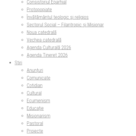
Consistoriul Eparhial
Protopopiate
Învăţământul teologic şi religios
Sectorul Social – Filantropic și Misionar
Noua catedrală
Vechea catedrală
Agenda Culturală 2026
Agenda Tineret 2026
Știri
Anunțuri
Comunicate
Cotidian
Cultural
Ecumenism
Educație
Misionarism
Pastoral
Proiecte