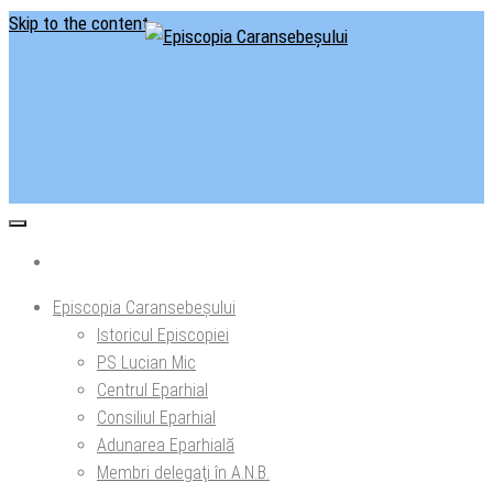
Skip to the content
Situl oficial al Episcopiei Caransebeșului
Episcopia Caransebeșului
Episcopia Caransebeșului
Istoricul Episcopiei
PS Lucian Mic
Centrul Eparhial
Consiliul Eparhial
Adunarea Eparhială
Membri delegaţi în A.N.B.