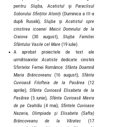
pentru:
Slujba, Acatistul
și
Paraclisul
Soborului Sfinților Atoniți
(Duminica a III-a
după Rusalii);
Slujba
și
Acatistul spre
cinstirea icoanei Maicii Domnului de la
Craiova
(30 august);
Slujba Familiei
Sfântului Vasile cel Mare
(19 iulie).
A aprobat proiectele de text ale
următoarelor
Acatiste
dedicate cinstirii
Sfintelor Femei Românce:
Sfânta Doamnă
Maria Brâncoveanu
(16 august);
Sfânta
Cuvioasă Filofteia de la Pasărea
(12
aprilie);
Sfânta Cuvioasă Elisabeta de la
Pasărea
(5 iunie);
Sfânta Cuvioasă Mavra
de pe Ceahlău
(4 mai);
Sfintele Cuvioase
Nazaria, Olimpiada și Elisabeta (Safta)
Brâncoveanu de la Văratec
(17