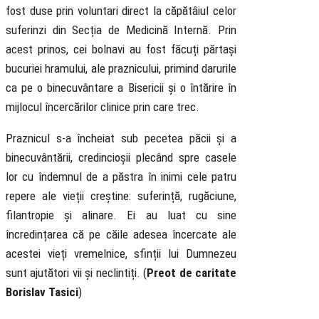
fost duse prin voluntari direct la căpătâiul celor
suferinzi din Secția de Medicină Internă. Prin
acest prinos, cei bolnavi au fost făcuți părtași
bucuriei hramului, ale praznicului, primind darurile
ca pe o binecuvântare a Bisericii și o întărire în
mijlocul încercărilor clinice prin care trec.
Praznicul s-a încheiat sub pecetea păcii și a
binecuvântării, credincioșii plecând spre casele
lor cu îndemnul de a păstra în inimi cele patru
repere ale vieții creștine: suferință, rugăciune,
filantropie și alinare. Ei au luat cu sine
încredințarea că pe căile adesea încercate ale
acestei vieți vremelnice, sfinții lui Dumnezeu
sunt ajutători vii și neclintiți. (
Preot de caritate
Borislav Tasici
)