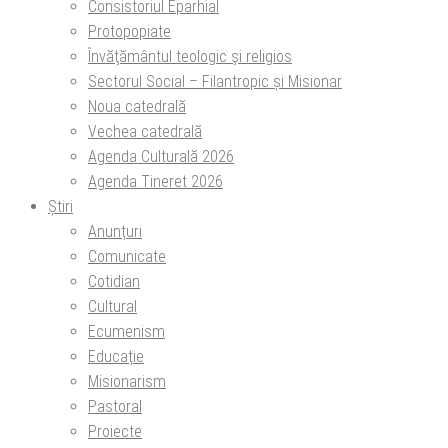
Consistoriul Eparhial
Protopopiate
Învăţământul teologic şi religios
Sectorul Social – Filantropic și Misionar
Noua catedrală
Vechea catedrală
Agenda Culturală 2026
Agenda Tineret 2026
Știri
Anunțuri
Comunicate
Cotidian
Cultural
Ecumenism
Educație
Misionarism
Pastoral
Proiecte