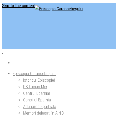
Skip to the content
Situl oficial al Episcopiei Caransebeșului
Episcopia Caransebeșului
Episcopia Caransebeșului
Istoricul Episcopiei
PS Lucian Mic
Centrul Eparhial
Consiliul Eparhial
Adunarea Eparhială
Membri delegaţi în A.N.B.