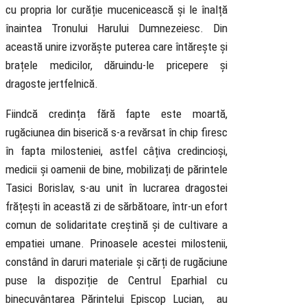
cu propria lor curăție mucenicească și le înalță
înaintea Tronului Harului Dumnezeiesc. Din
această unire izvorăște puterea care întărește și
brațele medicilor, dăruindu-le pricepere și
dragoste jertfelnică.
Fiindcă credința fără fapte este moartă,
rugăciunea din biserică s-a revărsat în chip firesc
în fapta milosteniei, astfel câțiva credincioși,
medicii și oamenii de bine, mobilizați de părintele
Tasici Borislav, s-au unit în lucrarea dragostei
frățești în această zi de sărbătoare, într-un efort
comun de solidaritate creștină și de cultivare a
empatiei umane. Prinoasele acestei milostenii,
constând în daruri materiale și cărți de rugăciune
puse la dispoziție de Centrul Eparhial cu
binecuvântarea Părintelui Episcop Lucian, au