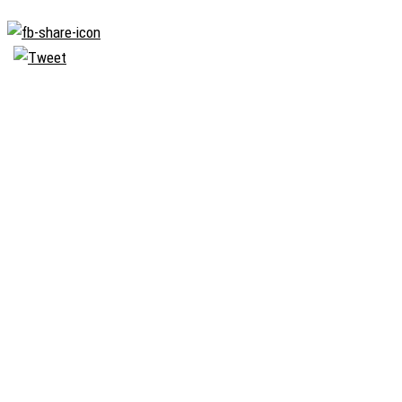
Biserica
Ortodoxă
Română
Seminarul
Teologic