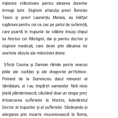
mijlocire stăruitoare pentru alinarea durerilor
întregii lumi. Slujitorii altarului preot Borislav
Tasici și preot Laurențiu Mateia, au înălțat
rugăciuni pentru cei ce zac pe patul de suferință,
care poartă în trupurile lor slăbite însuși chipul
lui Hristos cel Răstignit, dar și pentru doctori și
slujitorii medicali, care devin prin dăruirea lor
uneltele văzute ale milostivirii divine.
Sfinții Cosma și Damian rămân peste veacuri
pilde ale curăției și ale dragostei jertfelnice.
Primind de la Dumnezeu darul minunat al
tămăduirii, ei l-au împărțit oamenilor fără nicio
plată pământească, căutând doar un singur preț:
întoarcerea sufletelor la Hristos, Adevăratul
Doctor al trupurilor și al sufletelor. Săvârșindu-și
alergarea prin moarte mucenicească la Roma,