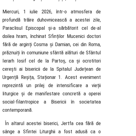
Miercuri, 1 iulie 2026, într-o atmosfera de
profundă trăire duhovnicească a acestei zile,
Paraclisul Episcopal și-a sărbătorit cel de-al
doilea hram, închinat Sfinților Mucenici doctori
fără de arginți Cosma și Damian, cei din Roma,
prăznuiți în comuniune sfântă alături de Sfântul
Ierarh Iosif cel de la Partoș, ca și ocrotitori
cerești ai bisericii de la Spitalul Județean de
Urgență Reșița, Staționar 1. Acest eveniment
reprezintă un prilej de intensificare a vieții
liturgice și de manifestare concretă a operei
social-filantropice a Bisericii în societatea
contemporană.
În altarul acestei biserici, Jertfa cea fără de
sânge a Sfintei Liturghii a fost adusă ca o