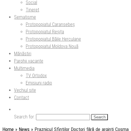
Social
Tineret
Șematisme
Protopopiatul Caransebeș
Protopopiatul Reșița
Protopopiatul Băile Herculane
Protopopiatul Moldova Nouă
Mănăstiri
Parohii vacante
Multimedia
TV Ortodox
Emisiuni radio
Vechiul site
Contact
Search for:
Home
»
News
»
Praznicul Sfinților Doctori fără de arginți Cosma