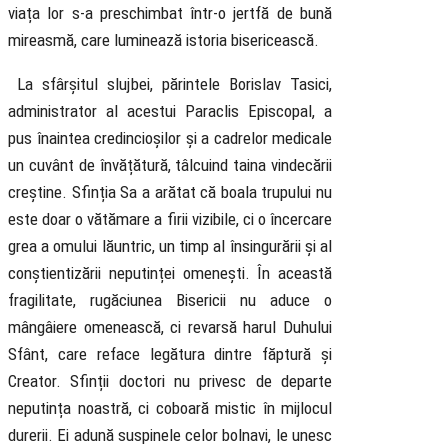
viața lor s-a preschimbat într-o jertfă de bună
mireasmă, care luminează istoria bisericească.
La sfârșitul slujbei, părintele Borislav Tasici,
administrator al acestui Paraclis Episcopal, a
pus înaintea credincioșilor și a cadrelor medicale
un cuvânt de învățătură, tâlcuind taina vindecării
creștine. Sfinția Sa a arătat că boala trupului nu
este doar o vătămare a firii vizibile, ci o încercare
grea a omului lăuntric, un timp al însingurării și al
conștientizării neputinței omenești. În această
fragilitate, rugăciunea Bisericii nu aduce o
mângâiere omenească, ci revarsă harul Duhului
Sfânt, care reface legătura dintre făptură și
Creator. Sfinții doctori nu privesc de departe
neputința noastră, ci coboară mistic în mijlocul
durerii. Ei adună suspinele celor bolnavi, le unesc