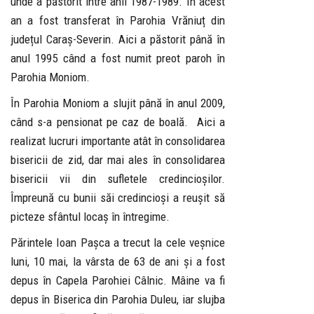
unde a păstorit între anii 1987-1989. În acest
an a fost transferat în Parohia Vrăniuț din
județul Caraș-Severin. Aici a păstorit până în
anul 1995 când a fost numit preot paroh în
Parohia Moniom.
În Parohia Moniom a slujit până în anul 2009,
când s-a pensionat pe caz de boală. Aici a
realizat lucruri importante atât în consolidarea
bisericii de zid, dar mai ales în consolidarea
bisericii vii din sufletele credincioșilor.
Împreună cu bunii săi credincioși a reușit să
picteze sfântul locaș în întregime.
Părintele Ioan Pașca a trecut la cele veșnice
luni, 10 mai, la vârsta de 63 de ani și a fost
depus în Capela Parohiei Câlnic. Mâine va fi
depus în Biserica din Parohia Duleu, iar slujba