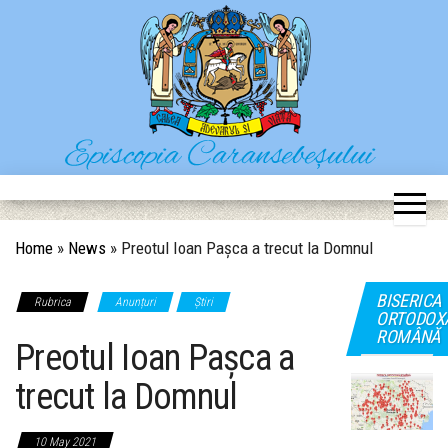
Skip
to
the
content
Episcopia Caransebeșului
Situl oficial al Episcopiei Caransebeșului
Home
»
News
»
Preotul Ioan Pașca a trecut la Domnul
BISERICA
Rubrica
Anunțuri
Știri
ORTODOX
ROMÂNĂ
Preotul Ioan Pașca a
trecut la Domnul
10 May 2021