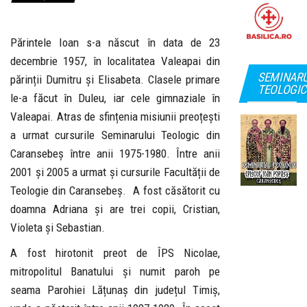
Părintele Ioan s-a născut în data de 23
decembrie 1957, în localitatea Valeapai din
SEMINAR
părinții Dumitru și Elisabeta. Clasele primare
TEOLOGIC
le-a făcut în Duleu, iar cele gimnaziale în
Valeapai. Atras de sfințenia misiunii preoțești
a urmat cursurile Seminarului Teologic din
Caransebeș între anii 1975-1980. Între anii
2001 și 2005 a urmat și cursurile Facultății de
Teologie din Caransebeș. A fost căsătorit cu
doamna Adriana și are trei copii, Cristian,
Violeta și Sebastian.
A fost hirotonit preot de ÎPS Nicolae,
mitropolitul Banatului și numit paroh pe
seama Parohiei Lățunaș din județul Timiș,