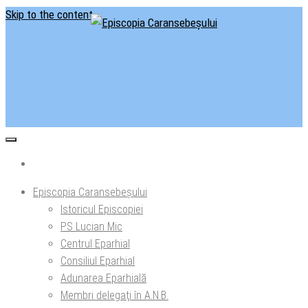
Skip to the content
Situl oficial al Episcopiei Caransebeșului
Episcopia Caransebeșului
Episcopia Caransebeșului
Istoricul Episcopiei
PS Lucian Mic
Centrul Eparhial
Consiliul Eparhial
Adunarea Eparhială
Membri delegaţi în A.N.B.