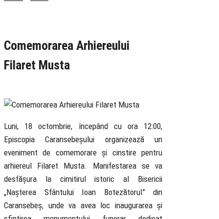
Rubrica
Anunțuri
Știri
Comemorarea Arhiereului
Filaret Musta
15 October 2021
Luni, 18 octombrie, începând cu ora 12:00,
Episcopia Caransebeșului organizează un
eveniment de comemorare și cinstire pentru
arhiereul Filaret Musta. Manifestarea se va
desfășura la cimitirul istoric al Bisericii
„Nașterea Sfântului Ioan Botezătorul” din
Caransebeș, unde va avea loc inaugurarea și
sfințirea monumentului funerar dedicat