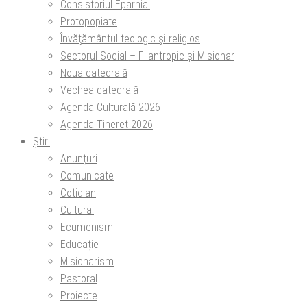
Consistoriul Eparhial
Protopopiate
Învăţământul teologic şi religios
Sectorul Social – Filantropic și Misionar
Noua catedrală
Vechea catedrală
Agenda Culturală 2026
Agenda Tineret 2026
Știri
Anunțuri
Comunicate
Cotidian
Cultural
Ecumenism
Educație
Misionarism
Pastoral
Proiecte