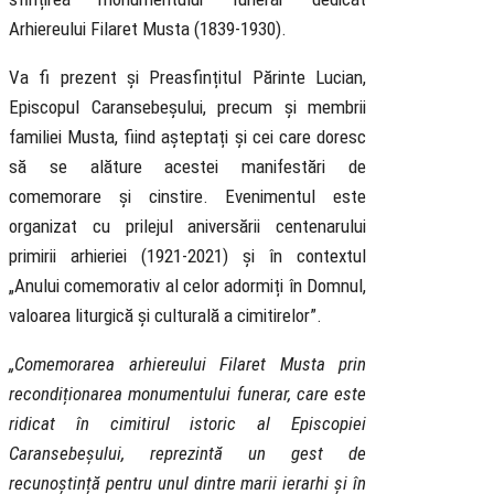
Arhiereului Filaret Musta (1839-1930).
Va fi prezent și Preasfințitul Părinte Lucian,
Episcopul Caransebeșului, precum și membrii
familiei Musta, fiind așteptați și cei care doresc
să se alăture acestei manifestări de
comemorare și cinstire. Evenimentul este
organizat cu prilejul aniversării centenarului
primirii arhieriei (1921-2021) și în contextul
„Anului comemorativ al celor adormiți în Domnul,
valoarea liturgică și culturală a cimitirelor”.
„Comemorarea arhiereului Filaret Musta prin
recondiționarea monumentului funerar, care este
ridicat în cimitirul istoric al Episcopiei
Caransebeșului, reprezintă un gest de
recunoștință pentru unul dintre marii ierarhi și în