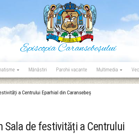
Episcopia Caransebeșului
Situl oficial al Episcopiei Caransebeșului
matisme
Mănăstiri
Parohii vacante
Multimedia
Vec
estivități a Centrului Eparhial din Caransebeș
 Sala de festivități a Centrului