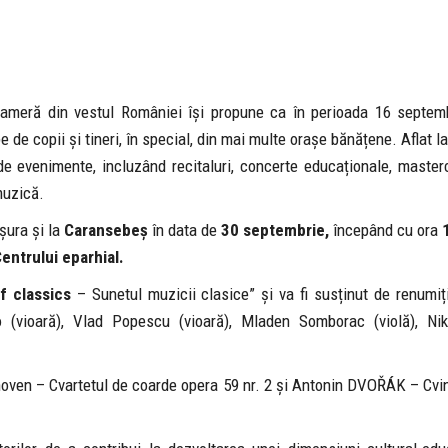
cameră din vestul României își propune ca în perioada 16 septem
e copii și tineri, în special, din mai multe orașe bănățene. Aflat l
 evenimente, incluzând recitaluri, concerte educaționale, masterc
muzică.
șura și la
Caransebeș
în data de
30 septembrie,
începând cu ora
entrului eparhial.
f classics
– Sunetul muzicii clasice” și va fi susținut de renumiții
(vioară), Vlad Popescu (vioară), Mladen Somborac (violă), Ni
oven – Cvartetul de coarde opera 59 nr. 2 și Antonin DVOŘÁK – Cvin