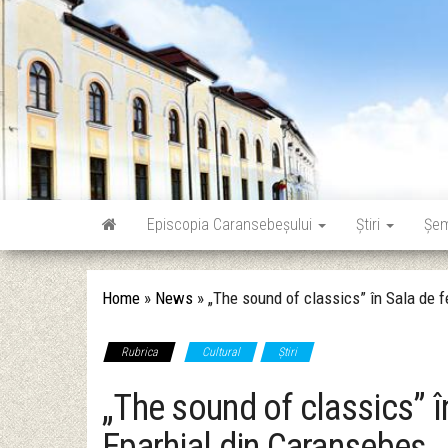
Skip
to
the
content
Episcopia Caransebeșului
Știri
Șe
Home
»
News
»
„The sound of classics” în Sala de f
Rubrica
Cultural
Știri
„The sound of classics” în
Eparhial din Caransebeș