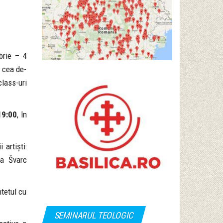
brie – 4
a cea de-
lass-uri
19:00
, în
 artiști:
ka Švarc
tetul cu
SEMINARUL TEOLOGIC