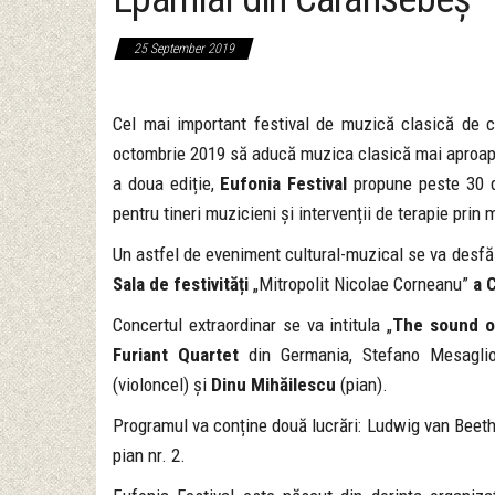
25 September 2019
Cel mai important festival de muzică clasică de 
octombrie 2019 să aducă muzica clasică mai aproape d
a doua ediție,
Eufonia Festival
propune peste 30 de
pentru tineri muzicieni și intervenții de terapie prin 
Un astfel de eveniment cultural-muzical se va desfă
Sala de festivități
„Mitropolit Nicolae Corneanu”
a C
Concertul extraordinar se va intitula „
The sound o
Furiant Quartet
din Germania, Stefano Mesaglio 
(violoncel) și
Dinu Mihăilescu
(pian).
Programul va conține două lucrări: Ludwig van Beeth
pian nr. 2.