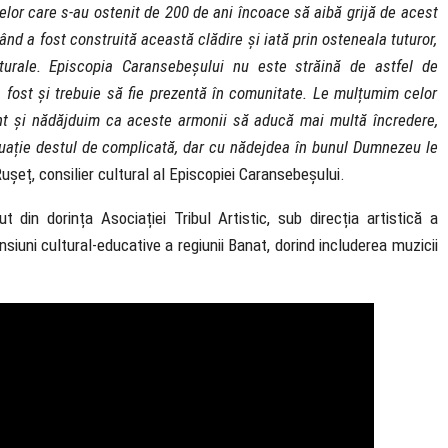
lor care s-au ostenit de 200 de ani încoace să aibă grijă de acest
d a fost construită această clădire și iată prin osteneala tuturor,
turale. Episcopia Caransebeșului nu este străină de astfel de
a fost și trebuie să fie prezentă în comunitate. Le mulțumim celor
ant și nădăjduim ca aceste armonii să aducă mai multă încredere,
ituație destul de complicată, dar cu nădejdea în bunul Dumnezeu le
ușeț, consilier cultural al Episcopiei Caransebeșului.
t din dorința Asociației Tribul Artistic, sub direcția artistică a
siuni cultural-educative a regiunii Banat, dorind includerea muzicii