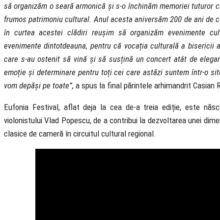
să organizăm o seară armonică și s-o închinăm memoriei tuturor ce
frumos patrimoniu cultural. Anul acesta aniversăm 200 de ani de cân
în curtea acestei clădiri reușim să organizăm evenimente cul
evenimente dintotdeauna, pentru că vocația culturală a bisericii 
care s-au ostenit să vină și să susțină un concert atât de eleg
emoție și determinare pentru toți cei care astăzi suntem într-o s
vom depăși pe toate”,
a spus la final părintele arhimandrit Casian R
Eufonia Festival, aflat deja la cea de-a treia ediție, este născu
violonistului Vlad Popescu, de a contribui la dezvoltarea unei dimen
clasice de cameră în circuitul cultural regional.