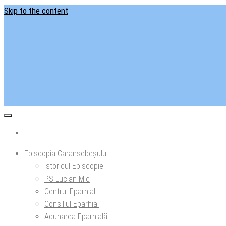
Skip to the content
Situl ofi
Ep
Episcopia Caransebeșului
Istoricul Episcopiei
PS Lucian Mic
Centrul Eparhial
Consiliul Eparhial
Adunarea Eparhială