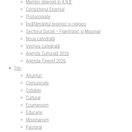
Membri delegaţi în A.N.B.
Consistoriul Eparhial
Protopopiate
Învăţământul teologic şi religios
Sectorul Social – Filantropic și Misionar
Noua catedrală
Vechea catedrală
Agenda Culturală 2026
Agenda Tineret 2026
Știri
Anunțuri
Comunicate
Cotidian
Cultural
Ecumenism
Educație
Misionarism
Pastoral