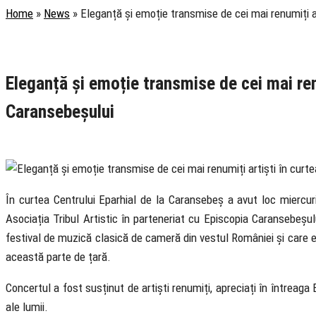
Home
»
News
»
Eleganță și emoție transmise de cei mai renumiți a
Rubrica
Cultural
Știri
Eleganță și emoție transmise de cei mai ren
Caransebeșului
24 September 2020
În curtea Centrului Eparhial de la Caransebeș a avut loc miercu
Asociația Tribul Artistic în parteneriat cu Episcopia Caransebeșul
festival de muzică clasică de cameră din vestul României și care 
această parte de țară.
Concertul a fost susținut de artiști renumiți, apreciați în întreag
ale lumii.