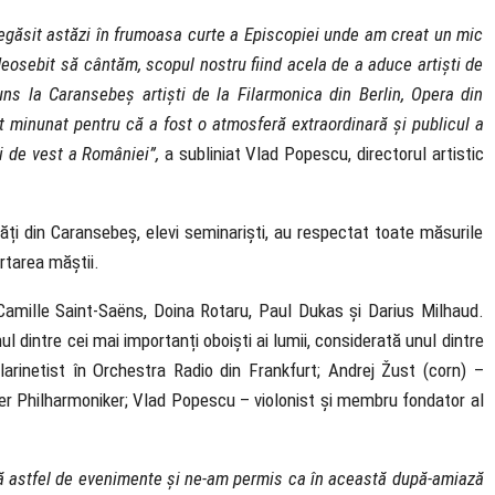
găsit astăzi în frumoasa curte a Episcopiei unde am creat un mic
osebit să cântăm, scopul nostru fiind acela de a aduce artiști de
ns la Caransebeș artiști de la Filarmonica din Berlin, Opera din
t minunat pentru că a fost o atmosferă extraordinară și publicul a
ii de vest a României”,
a subliniat Vlad Popescu, directorul artistic
ități din Caransebeș, elevi seminariști, au respectat toate măsurile
rtarea măștii.
Camille Saint-Saëns, Doina Rotaru, Paul Dukas și Darius Milhaud.
l dintre cei mai importanți oboiști ai lumii, considerată unul dintre
larinetist în Orchestra Radio din Frankfurt; Andrej Žust (corn) –
ner Philharmoniker; Vlad Popescu – violonist și membru fondator al
ă astfel de evenimente și ne-am permis ca în această după-amiază