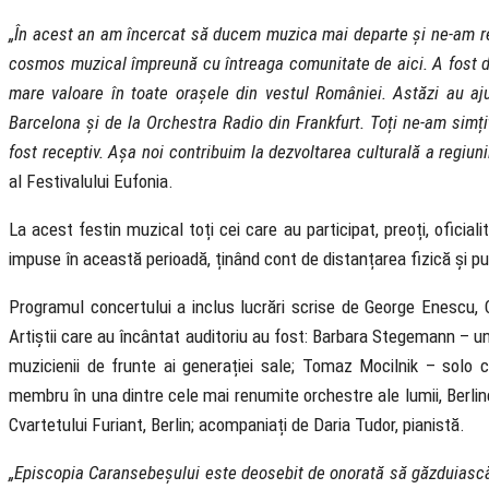
„În acest an am încercat să ducem muzica mai departe și ne-am re
cosmos muzical împreună cu întreaga comunitate de aici. A fost de
mare valoare în toate orașele din vestul României. Astăzi au aju
Barcelona și de la Orchestra Radio din Frankfurt. Toți ne-am simți
fost receptiv. Așa noi contribuim la dezvoltarea culturală a regiun
al Festivalului Eufonia.
La acest festin muzical toți cei care au participat, preoți, oficial
impuse în această perioadă, ținând cont de distanțarea fizică și pu
Programul concertului a inclus lucrări scrise de George Enescu, 
Artiștii care au încântat auditoriu au fost: Barbara Stegemann – unu
muzicienii de frunte ai generației sale; Tomaz Mocilnik – solo c
membru în una dintre cele mai renumite orchestre ale lumii, Berli
Cvartetului Furiant, Berlin; acompaniați de Daria Tudor, pianistă.
„Episcopia Caransebeșului este deosebit de onorată să găzduiasc