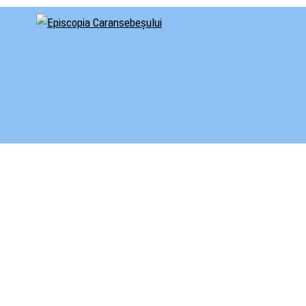
cial al Episcopiei Caransebeșului
iscopia Caransebeșului