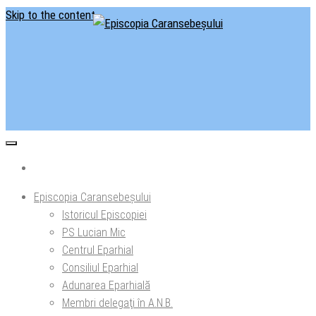
Skip to the content
Situl oficial al Episcopiei Caransebeșului
Episcopia Caransebeșului
Episcopia Caransebeșului
Istoricul Episcopiei
PS Lucian Mic
Centrul Eparhial
Consiliul Eparhial
Adunarea Eparhială
Membri delegaţi în A.N.B.