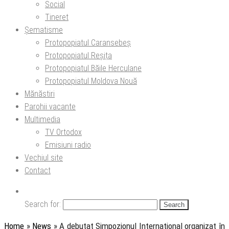
Social
Tineret
Șematisme
Protopopiatul Caransebeș
Protopopiatul Reșița
Protopopiatul Băile Herculane
Protopopiatul Moldova Nouă
Mănăstiri
Parohii vacante
Multimedia
TV Ortodox
Emisiuni radio
Vechiul site
Contact
Search for:
Home
»
News
»
A debutat Simpozionul Internațional organizat în