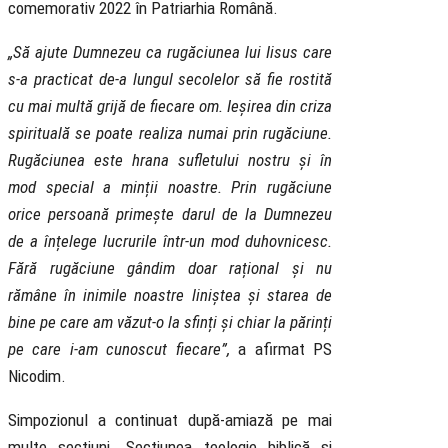
comemorativ 2022 în Patriarhia Română.
„Să ajute Dumnezeu ca rugăciunea lui Iisus care
s-a practicat de-a lungul secolelor să fie rostită
cu mai multă grijă de fiecare om. Ieșirea din criza
spirituală se poate realiza numai prin rugăciune.
Rugăciunea este hrana sufletului nostru și în
mod special a minții noastre. Prin rugăciune
orice persoană primește darul de la Dumnezeu
de a înțelege lucrurile într-un mod duhovnicesc.
Fără rugăciune gândim doar rațional și nu
rămâne în inimile noastre liniștea și starea de
bine pe care am văzut-o la sfinți și chiar la părinți
pe care i-am cunoscut fiecare”,
a afirmat PS
Nicodim.
Simpozionul a continuat după-amiază pe mai
multe secțiuni. Secțiunea teologie biblică și