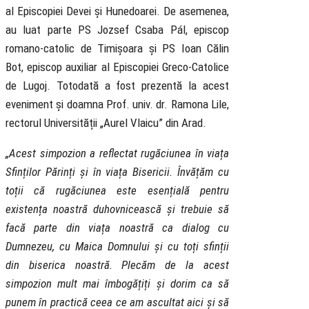
al Episcopiei Devei și Hunedoarei. De asemenea,
au luat parte PS Jozsef Csaba Pál, episcop
romano-catolic de Timișoara și PS Ioan Călin
Bot, episcop auxiliar al Episcopiei Greco-Catolice
de Lugoj. Totodată a fost prezentă la acest
eveniment și doamna Prof. univ. dr. Ramona Lile,
rectorul Universității „Aurel Vlaicu” din Arad.
„Acest simpozion a reflectat rugăciunea în viața
Sfinților Părinți și în viața Bisericii. Învățăm cu
toții că rugăciunea este esențială pentru
existența noastră duhovnicească și trebuie să
facă parte din viața noastră ca dialog cu
Dumnezeu, cu Maica Domnului și cu toți sfinții
din biserica noastră. Plecăm de la acest
simpozion mult mai îmbogățiți și dorim ca să
punem în practică ceea ce am ascultat aici și să