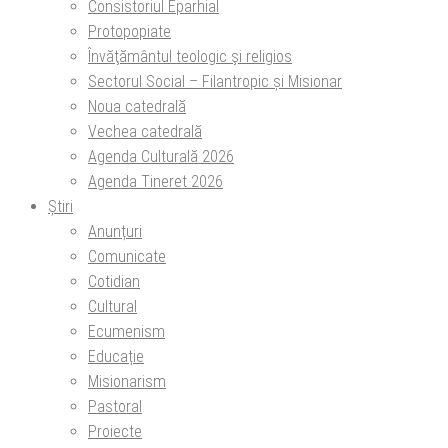
Consistoriul Eparhial
Protopopiate
Învăţământul teologic şi religios
Sectorul Social – Filantropic și Misionar
Noua catedrală
Vechea catedrală
Agenda Culturală 2026
Agenda Tineret 2026
Știri
Anunțuri
Comunicate
Cotidian
Cultural
Ecumenism
Educație
Misionarism
Pastoral
Proiecte