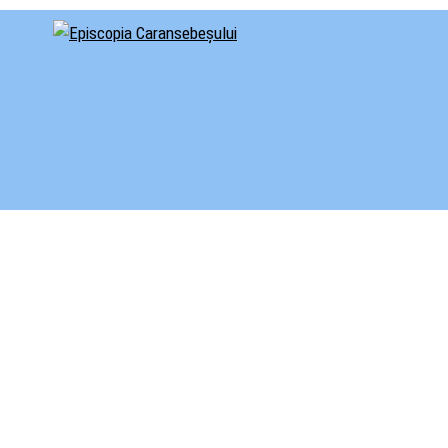
cial al Episcopiei Caransebeșului
iscopia Caransebeșului