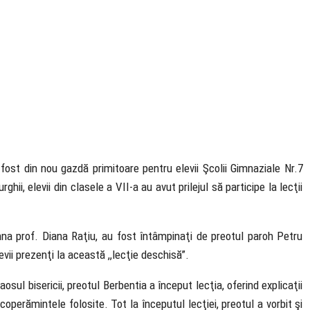
fost din nou gazdă primitoare pentru elevii Şcolii Gimnaziale Nr.7
ii, elevii din clasele a VII-a au avut prilejul să participe la lecţii
mna prof. Diana Raţiu, au fost întâmpinaţi de preotul paroh Petru
vii prezenţi la această ,,lecţie deschisă”.
sul bisericii, preotul Berbentia a început lecţia, oferind explicaţii
acoperămintele folosite. Tot la începutul lecţiei, preotul a vorbit şi