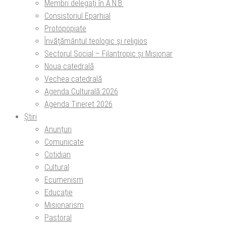
Membri delegaţi în A.N.B.
Consistoriul Eparhial
Protopopiate
Învăţământul teologic şi religios
Sectorul Social – Filantropic și Misionar
Noua catedrală
Vechea catedrală
Agenda Culturală 2026
Agenda Tineret 2026
Știri
Anunțuri
Comunicate
Cotidian
Cultural
Ecumenism
Educație
Misionarism
Pastoral