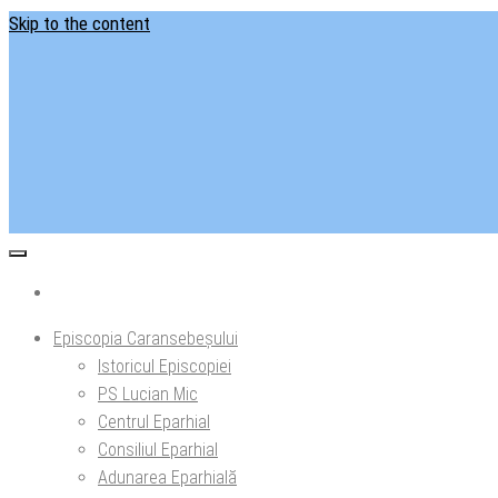
Skip to the content
Situl ofi
Ep
Episcopia Caransebeșului
Istoricul Episcopiei
PS Lucian Mic
Centrul Eparhial
Consiliul Eparhial
Adunarea Eparhială