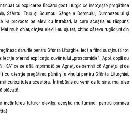
ontinuat cu explicarea fiecărui gest liturgic ce însoţeşte pregătirea
urghie, Sfântul Trup şi Scumpul Sânge a Domnului, Dumnezeului şi
ele i-a provocat pe elevi cu întrebări, la care aceştia au răspuns
Mai mult chiar, câţiva elevi l-au ajutat, citind câteva rugăciuni din
regătesc darurile pentru Sfânta Liturghie, lecţia fiind susţinută tot
 lecţia oferind explicaţia cuvântului ,,proscomidie”. Apoi, copiii au
„NI-KA” ce se află imprimată pe Agneţ, ce semnifică Agneţul şi ce
it cu atenţie pregătirea pâinii şi a vinului pentru Sfânta Liturghiei,
rnit curiozitatea acestora. Întrebările au venit de la sine, mai ales
ră plăcută.
pre încântarea tuturor elevilor, aceştia mulţumind pentru primirea
tia)