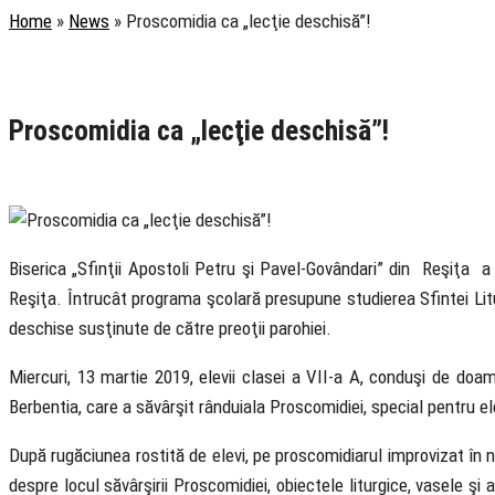
Home
»
News
»
Proscomidia ca „lecţie deschisă”!
Rubrica
Educație
Pastoral
Știri
Proscomidia ca „lecţie deschisă”!
14 March 2019
Biserica „Sfinţii Apostoli Petru şi Pavel-Govândari” din Reşiţa a 
Reşiţa. Întrucât programa şcolară presupune studierea Sfintei Liturgh
deschise susţinute de către preoţii parohiei.
Miercuri, 13 martie 2019, elevii clasei a VII-a A, conduşi de doa
Berbentia, care a săvârşit rânduiala Proscomidiei, special pentru ele
După rugăciunea rostită de elevi, pe proscomidiarul improvizat în nao
despre locul săvârşirii Proscomidiei, obiectele liturgice, vasele şi 