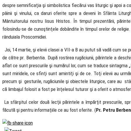
despre semnificaţia şi simbolistica fiecărui vas liturgic şi apoi a c
pâinii şi vinului, ca daruri oferite spre a deveni în Sfânta Lit
Mântuitorului nostru Iisus Hristos. În timpul prezentării, părint
folosindu-se de cunoştinţele dobândite în timpul orelor de religie. 
rânduiala Proscomidiei.
Joi, 14 martie, şi elevii clasei a VII-a B au putut să vadă cum se p
de către pr. Berbentia. După rostirea rugăciunii, părintele a deschis
aflat ce sunt prescurile şi numărul lor, cum se traduce sintagma 
sunt miridele, ce sfinţi sunt amintiţi şi de ce. Toţi elevii au urmăr
precum şi gesturile, rugăciunile şi obiectele liturgice, care au stâ
că limbajul folosit a fost pe înţelesul tuturor şi a oferit o atmosfe
La sfârşitul celor două lecţii părintele a împărţit prescurile, s
făcută şi pentru informaţiile ce au fost oferite. (
Pr. Petru
Berben
Biserica Ortodoxă